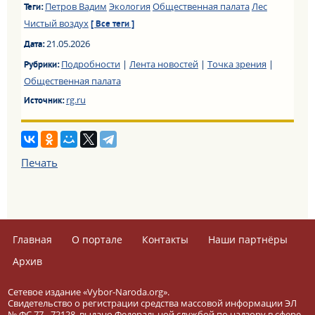
Петров Вадим
Экология
Общественная палата
Лес
Теги:
Чистый воздух
[ Все теги ]
21.05.2026
Дата:
Подробности
|
Лента новостей
|
Точка зрения
|
Рубрики:
Общественная палата
rg.ru
Источник:
Печать
Главная
О портале
Контакты
Наши партнёры
Архив
Сетевое издание «Vybor-Naroda.org».
Свидетельство о регистрации средства массовой информации ЭЛ
№ ФС 77 - 72128, выдано Федеральной службой по надзору в сфере