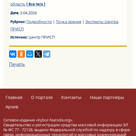
область
[ Все теги ]
3.04.2026
Дата:
Подробности
|
Точка зрения
|
Эксперты Центра
Рубрики:
ПРИСП
Центр ПРИСП
Источник:
Печать
Главная
О портале
Контакты
Наши партнёры
Архив
Сетевое издание «Vybor-Naroda.org».
Свидетельство о регистрации средства массовой информации ЭЛ
№ ФС 77 - 72128, выдано Федеральной службой по надзору в сфере
связи, информационных технологий и массовых коммуникаций