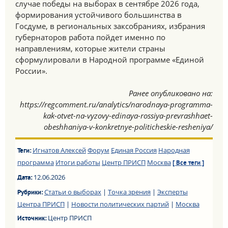
случае победы на выборах в сентябре 2026 года,
формирования устойчивого большинства в
Госдуме, в региональных заксобраниях, избрания
губернаторов работа пойдет именно по
направлениям, которые жители страны
сформулировали в Народной программе «Единой
России».
Ранее опубликовано на:
https://regcomment.ru/analytics/narodnaya-programma-
kak-otvet-na-vyzovy-edinaya-rossiya-prevrashhaet-
obeshhaniya-v-konkretnye-politicheskie-resheniya/
Игнатов Алексей
Форум
Единая Россия
Народная
Теги:
программа
Итоги работы
Центр ПРИСП
Москва
[ Все теги ]
12.06.2026
Дата:
Статьи о выборах
|
Точка зрения
|
Эксперты
Рубрики:
Центра ПРИСП
|
Новости политических партий
|
Москва
Центр ПРИСП
Источник: