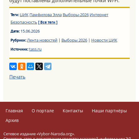
будут поставлены дополнительные точки Wi-Fi.
ЦИК
Памфилова Элла
Выборы-2026
Интернет
Теги:
Безопасность
[ Все теги ]
15.06.2026
Дата:
Лента новостей
|
Выборы 2026
|
Новости ЦИК
Рубрики:
tass.ru
Источник:
Печать
Главная
О портале
Контакты
Наши партнёры
Архив
Сетевое издание «Vybor-Naroda.org».
Свидетельство о регистрации средства массовой информации ЭЛ