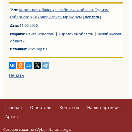
Кировская область
Челябинская область
Туризм
Теги:
Губернатор
Соколов Александр
Форум
[ Все теги ]
11.06.2026
Дата:
Лента новостей
|
Кировская область
|
Челябинская
Рубрики:
область
kirovreg.ru
Источник:
Печать
Главная
О портале
Контакты
Наши партнёры
Архив
Сетевое издание «Vybor-Naroda.org».