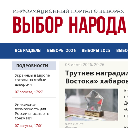
ВСЕ РАЗДЕЛЫ
ВЫБОРЫ 2026
ВЫБОРЫ 2025
ВЫБО
08 июня 2026, 20:26
ПОДРОБНОСТИ
Трутнев награди
Украинцы в Европе
Востока» хабаро
готовы на любые
диверсии
З
07 августа, 17:27
п
Д
Уникальная
возможность для
«
России вписаться в
п
гонку ИИ
Фото с сайта:
07 августа, 17:01
dfo.gov.ru