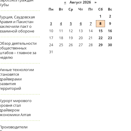
Евросоюз граждан
«
Август 2026 »
Кубы
Пн
Вт
Ср
Чт
Пт
Сб
Вс
1
2
Турция, Саудовская
Аравия и Пакистан
3
4
5
6
7
8
9
заключили пакт о
взаимной обороне
10
11
12
13
14
15
16
17
18
19
20
21
22
23
Обзор деятельности
24
25
26
27
28
29
30
общественных
31
штабов – главное за
неделю
Умные технологии
становятся
драйверами
развития
территорий
Курорт мирового
уровня стал
драйвером
экономики Алтая
Производители