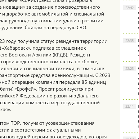
омпания «Сониктранс» стала призером в
 новации» за создание производственного
22:42
ту и доработке автомобильной и специальной
лал руководству компании удачи в развитии
орудования бойцам на передовую СВО.
23 году получила статус резидента территории
22:35
 «Хабаровск», подписав соглашение с
го Востока и Арктики (КРДВ). Резидент
ю производственного комплекса по сборке,
бильной и специальной техники, в том числе
22:23
транспортные средства военнослужащим. С 2023
енной операции компания передала 85 единиц
багги) «Ерофей». Проект реализуется при
сийской Федерации по развитию Дальнего
реализации комплекса мер государственной
22:11
кая».
нтом ТОР, получают усовершенствования
стик в соответствии с актуальными
для последней версии автовездеходов, которая