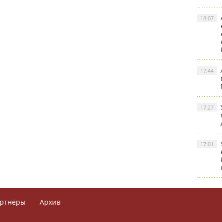
18:07
17:44
17:27
17:01
ртнёры
Архив