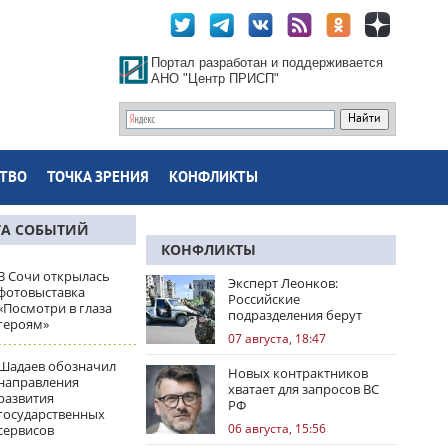
Портал разработан и поддерживается
АНО "Центр ПРИСП"
ТВО
ТОЧКА ЗРЕНИЯ
КОНФЛИКТЫ
ТА СОБЫТИЙ
КОНФЛИКТЫ
В Сочи открылась
Эксперт Леонков:
фотовыставка
Российские
«Посмотри в глаза
подразделения берут
героям»
Доброполье в клещи
07 августа, 18:47
Шадаев обозначил
Новых контрактников
направления
хватает для запросов ВС
развития
РФ
государственных
06 августа, 15:56
сервисов