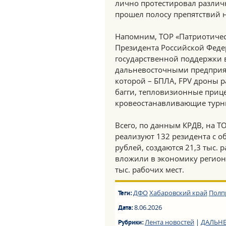
лично протестировал различ
прошел полосу препятствий н
Напомним, ТОР «Патриотичес
Президента Российской Феде
государственной поддержки 
дальневосточными предприят
которой – БПЛА, FPV дроны 
багги, тепловизионные приц
кровеостанавливающие турн
Всего, по данным КРДВ, на 
реализуют 132 резидента с о
рублей, создаются 21,3 тыс. 
вложили в экономику региона
тыс. рабочих мест.
ДФО
Хабаровский край
Полп
Теги:
8.06.2026
Дата:
Лента новостей
|
ДАЛЬН
Рубрики: