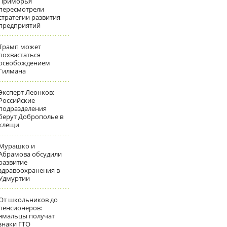
Приморья
пересмотрели
стратегии развития
предприятий
Трамп может
похвастаться
освобождением
Гилмана
Эксперт Леонков:
Российские
подразделения
берут Доброполье в
клещи
Мурашко и
Абрамова обсудили
развитие
здравоохранения в
Удмуртии
От школьников до
пенсионеров:
ямальцы получат
знаки ГТО