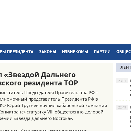
РЫ ПРЕЗИДЕНТА
ЗАКОНЫ
ИЗБИРКОМЫ
ПАРТИИ
ОБЩЕС
ЛЕН
л «Звездой Дальнего
вского резидента ТОР
23:01
аместитель Председателя Правительства РФ –
олномочный представитель Президента РФ в
ФО Юрий Трутнев вручил хабаровской компании
22:49
Сониктранс» статуэтку VIII общественно-деловой
ремии «Звезда Дальнего Востока».