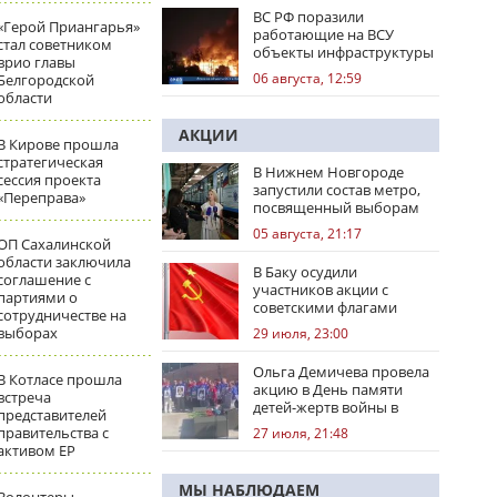
ВС РФ поразили
«Герой Приангарья»
работающие на ВСУ
стал советником
объекты инфраструктуры
врио главы
и центры логистики
06 августа, 12:59
Белгородской
области
АКЦИИ
В Кирове прошла
стратегическая
В Нижнем Новгороде
сессия проекта
запустили состав метро,
«Переправа»
посвященный выборам
05 августа, 21:17
ОП Сахалинской
области заключила
В Баку осудили
соглашение с
участников акции с
партиями о
советскими флагами
сотрудничестве на
выборах
29 июля, 23:00
Ольга Демичева провела
В Котласе прошла
акцию в День памяти
встреча
детей-жертв войны в
представителей
Донбассе
правительства с
27 июля, 21:48
активом ЕР
МЫ НАБЛЮДАЕМ