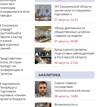
Волонтеры
помогают
ОП Сахалинской области
тюменцам,
заключила соглашение с
оказавшимся в зоне
партиями о
паводка
сотрудничестве на
07 августа, 22:23
выборах
В Смоленске
Обзор деятельности
создадут
общественных штабов –
крупнейший в
главное за неделю
Европе кластер
огранки
07 августа, 20:06
драгоценных
камней
Брод оценил уровень
подготовки наблюдателей
в Ростовской области
Представители
около 20 стран
06 августа, 21:02
приедут на
конференцию в
Грозном
АНАЛИТИКА
Самое главное
В парламенте
последствие
Петербурга
технологической эпохи
стартовали
«нулевые чтения»
06 августа, 14:08
проекта бюджета
Возможности и