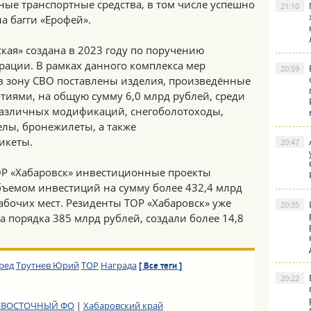
ные транспортные средства, в том числе успешно
21:10
а багги «Ерофей».
кая» создана в 2023 году по поручению
рации. В рамках данного комплекса мер
20:59
в зону СВО поставлены изделия, произведённые
иями, на общую сумму 6,0 млрд рублей, среди
различных модификаций, снегоболотоходы,
елы, бронежилеты, а также
икеты.
20:47
ТОР «Хабаровск» инвестиционные проекты
бъемом инвестиций на сумму более 432,4 млрд
рабочих мест. Резиденты ТОР «Хабаровск» уже
20:35
 порядка 385 млрд рублей, создали более 14,8
ред
Трутнев Юрий
ТОР
Награда
[ Все теги ]
20:22
ЕВОСТОЧНЫЙ ФО
|
Хабаровский край