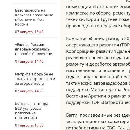
К
номинации «Технологические
Безопасность на
комплекса по сборке, ремон
Кавказе невозможно
техники. Юрий Трутнев поже
обеспечить без
России
производства и поставке об
07 августа, 15:42
Компания «Сониктранс», в 20
«Единая Россия»
опережающего развития (ТОР)
впервые оказалась
Корпорацией развития Дальне
первой в бюллетене
реализует проект по создани
07 августа, 14:45
ремонту и доработке автомо
изготавливает и поставляет 
Интрига в борьбе не
года в зону специальной во
только за третье, но и
тактических автовездеходов (
за второе место
поддержке Министерства Рос
07 августа, 14:23
Востока и Арктики в рамках 
поддержки ТОР «Патриотичес
Курская авантюра
ВСУ усугубила
положение
Багги, производимые резиде
противника
эксплуатационных характери
07 августа, 13:56
потребностями на СВО. Так, 