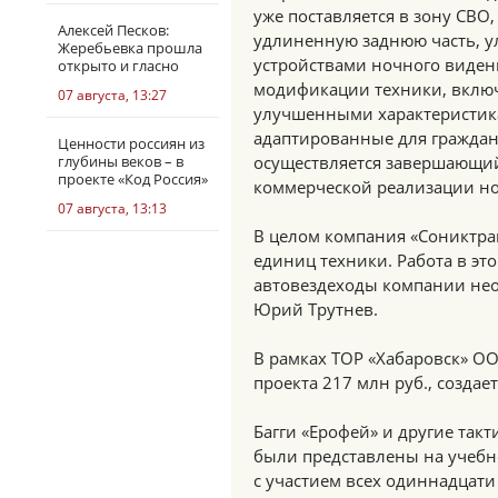
уже поставляется в зону СВ
Алексей Песков:
удлиненную заднюю часть, у
Жеребьевка прошла
устройствами ночного виден
открыто и гласно
модификации техники, вклю
07 августа, 13:27
улучшенными характеристика
адаптированные для граждан
Ценности россиян из
глубины веков – в
осуществляется завершающий
проекте «Код Россия»
коммерческой реализации но
07 августа, 13:13
В целом компания «Сониктра
единиц техники. Работа в эт
автовездеходы компании нео
Юрий Трутнев.
В рамках ТОР «Хабаровск» О
проекта 217 млн руб., создае
Багги «Ерофей» и другие так
были представлены на учебн
с участием всех одиннадцат