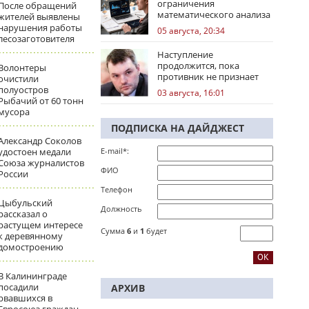
ограничения
После обращений
математического анализа
жителей выявлены
избирательных кампаний
нарушения работы
05 августа, 20:34
лесозаготовителя
Наступление
продолжится, пока
Волонтеры
противник не признает
очистили
стратегическое
полуостров
03 августа, 16:01
поражение
Рыбачий от 60 тонн
мусора
ПОДПИСКА НА ДАЙДЖЕСТ
Александр Соколов
удостоен медали
E-mail*:
Союза журналистов
ФИО
России
Телефон
Цыбульский
Должность
рассказал о
растущем интересе
Сумма
6
и
1
будет
к деревянному
домостроению
В Калининграде
посадили
АРХИВ
рвавшихся в