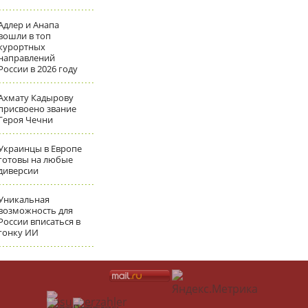
Адлер и Анапа
вошли в топ
курортных
направлений
России в 2026 году
Ахмату Кадырову
присвоено звание
Героя Чечни
Украинцы в Европе
готовы на любые
диверсии
Уникальная
возможность для
России вписаться в
гонку ИИ