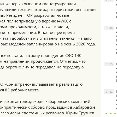
21:57
О, инженеры компании сконструировали
лучшили технические характеристики, оснастили
ия. Резидент ТОР разработал новые
чая полноприводную версию (4WD) с
ми проходимости, а также модели,
21:46
ского применения. В настоящее время
 этап доработки и испытаний техники. Начало
вых моделей запланировано на осень 2026 года.
нс» поставила в зону проведения СВО 140
ом направлении продолжается. Отметим, что
21:35
днократно лично передавал на передовую
ОО «Сониктранс» вкладывает в реализацию
тся 83 рабочих места.
21:22
тические автовездеходы хабаровских компаний
о-практических сборах, прошедших в Хабаровске
и глав дальневосточных регионов. Юрий Трутнев