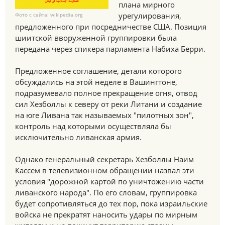
плана мирного
урегулирования,
Фото с сайта: wikipedia.org
предложенного при посредничестве США. Позиция
шиитской вворуженной группировки была
передана через спикера парламента Набиха Берри.
Предложенное соглашение, детали которого
обсуждались на этой неделе в Вашингтоне,
подразумевало полное прекращение огня, отвод
сил Хезболлы к северу от реки Литани и создание
на юге Ливана так называемых "пилотных зон",
контроль над которыми осуществляла бы
исключительно ливанская армия.
Однако генеральный секретарь Хезболлы Наим
Кассем в телевизионном обращении назвал эти
условия "дорожной картой по уничтожению части
ливанского народа". По его словам, группировка
будет сопротивляться до тех пор, пока израильские
войска не прекратят наносить удары по мирным