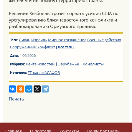
жителям и не покинут территорию страны.
Решение Хезболлы грозит сорвать усилия США по
урегулированию ближневосточного конфликта и
разблокированию Ормузского пролива.
Ливан
Израиль
Мирное соглашение
Военные действия
Теги:
Вооруженный конфликт
[ Все теги ]
4.06.2026
Дата:
Лента новостей
|
Зарубежье
|
Конфликты
Рубрики:
ТГ-канал АСАФОВ
Источник:
Печать
Главная
О портале
Контакты
Наши партнёры