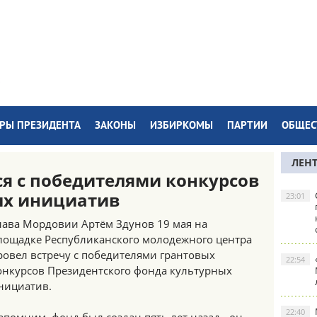
РЫ ПРЕЗИДЕНТА
ЗАКОНЫ
ИЗБИРКОМЫ
ПАРТИИ
ОБЩЕС
ЛЕН
ся с победителями конкурсов
ых инициатив
23:01
лава Мордовии Артём Здунов 19 мая на
лощадке Республиканского молодежного центра
ровел встречу с победителями грантовых
22:54
онкурсов Президентского фонда культурных
нициатив.
22:40