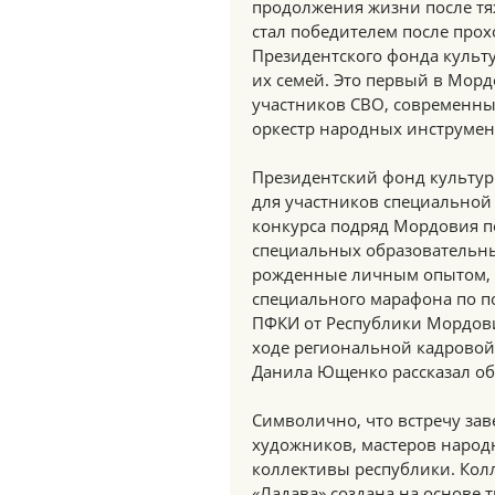
продолжения жизни после тя
стал победителем после про
Президентского фонда культ
их семей. Это первый в Морд
участников СВО, современны
оркестр народных инструмен
Президентский фонд культу
для участников специальной 
конкурса подряд Мордовия п
специальных образовательны
рожденные личным опытом, з
специального марафона по по
ПФКИ от Республики Мордови
ходе региональной кадровой
Данила Ющенко рассказал об 
Символично, что встречу за
художников, мастеров народ
коллективы республики. Кол
«Ладава» создана на основе 