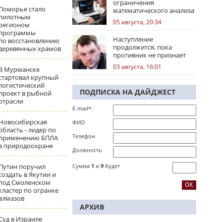
ограничения
Поморье стало
математического анализа
пилотным
избирательных кампаний
05 августа, 20:34
регионом
программы
Наступление
по восстановлению
продолжится, пока
деревянных храмов
противник не признает
стратегическое
03 августа, 16:01
В Мурманске
поражение
стартовал крупный
логистический
ПОДПИСКА НА ДАЙДЖЕСТ
проект в рыбной
отрасли
E-mail*:
Новосибирская
ФИО
область - лидер по
Телефон
применению БПЛА
в природоохране
Должность
Путин поручил
Сумма
1
и
9
будет
создать в Якутии и
под Смоленском
кластер по огранке
алмазов
АРХИВ
Суд в Израиле