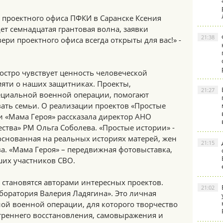
 проектного офиса ПФКИ в Саранске Ксения
ет семнадцатая грантовая волна, заявки
21:38
ери проектного офиса всегда открыты для вас!» -
 остро чувствует ценность человеческой
мяти о наших защитниках. Проекты,
21:27
ециальной военной операции, помогают
ать семьи. О реализации проектов «Простые
и «Мама Героя» рассказала директор АНО
ства» РМ Ольга Соболева. «Простые истории» -
 основанная на реальных историях матерей, жен
21:15
а. «Мама Героя» – передвижная фотовыставка,
их участников СВО.
 становятся авторами интересных проектов.
21:02
аборатория Валерия Ладягина». Это личная
ой военной операции, для которого творчество
треннего восстановления, самовыражения и