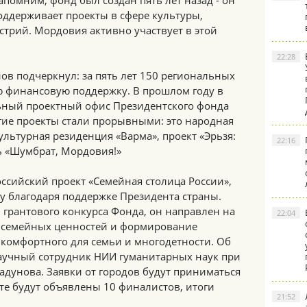
апомним, фонд был создан пять лет назад - он
оддерживает проекты в сфере культуры,
стрий. Мордовия активно участвует в этой
22:28
ов подчеркнул: за пять лет 150 региональных
 финансовую поддержку. В прошлом году в
ьный проектный офис Президентского фонда
ие проекты стали прорывными: это народная
ультурная резиденция «Варма», проект «Эрьзя:
22:16
ь «Шумбрат, Мордовия!»
ссийский проект «Семейная столица России»,
ду благодаря поддержке Президента страны.
 грантового конкурса Фонда, он направлен на
22:04
семейных ценностей и формирование
 комфортного для семьи и многодетности. Об
 научный сотрудник НИИ гуманитарных наук при
адунова. Заявки от городов будут приниматься
сте будут объявлены 10 финалистов, итоги
21:52