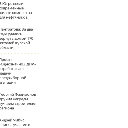
В Югре ввели
современные
жилые комплексы
для нефтяников
Лантратова: За два
года удалось
вернуть домой 170
жителей Курской
области
Проект
«Однозначно.ЛДПР»
отрабатывает
задачи
предвыборной
агитации
Георгий Филимонов
вручил награды
лучшим строителям
региона
Андрей Чибис
принял участие в