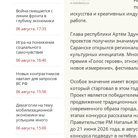
Н
e-mordovia.ru
п
Война смещается с
искусства и креативных инду
линии фронта в
работе.
глубину экономики
06 августа, 17:33
Глава республики Артём Здун
проектов получили значимую
Игра на понижение
социального
Саранске открылся регионал
самочувствия
культурных инициатив. Мног
06 августа, 16:40
премия «Голос героев», этнок
новое измерение», фестивал
Новых контрактников
хватает для запросов
Особое значение имеет всеро
ВС РФ
который стартовал в этом го
06 августа, 15:56
Проект является победителем
продвижение традиционных 
Демагогии на тему
современного образа города,
мобилизационной
экономики мы
этапах конкурса рассказала
услышим много
Правительстве РМ Наталья Ж
06 августа, 15:00
до 21 июня 2026 года, в авгу
конкурса подведут в октябре.