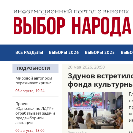
ВСЕ РАЗДЕЛЫ
ВЫБОРЫ 2026
ВЫБОРЫ 2025
ВЫБО
20 мая 2026, 20:50
ПОДРОБНОСТИ
Здунов встретил
Мировой автопром
фонда культурн
переживает кризис
06 августа, 19:24
Г
п
Проект
п
«Однозначно.ЛДПР»
отрабатывает задачи
к
предвыборной
и
агитации
06 августа, 18:06
Фото с сайта: