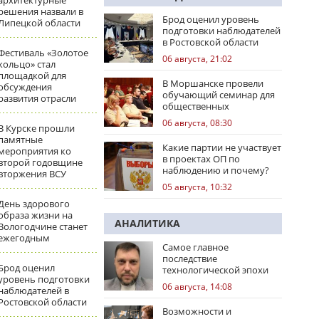
архитектурные
решения назвали в
Брод оценил уровень
Липецкой области
подготовки наблюдателей
в Ростовской области
Фестиваль «Золотое
06 августа, 21:02
кольцо» стал
площадкой для
В Моршанске провели
обсуждения
обучающий семинар для
развития отрасли
общественных
наблюдателей
06 августа, 08:30
В Курске прошли
памятные
Какие партии не участвует
мероприятия ко
в проектах ОП по
второй годовщине
наблюдению и почему?
вторжения ВСУ
05 августа, 10:32
День здорового
образа жизни на
АНАЛИТИКА
Вологодчине станет
ежегодным
Самое главное
последствие
Брод оценил
технологической эпохи
уровень подготовки
06 августа, 14:08
наблюдателей в
Ростовской области
Возможности и