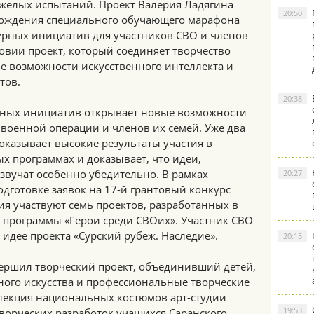
желых испытаний. Проект Валерия Ладягина
20:50
хождения специального обучающего марафона
урных инициатив для участников СВО и членов
овии проект, который соединяет творчество
е возможности искусственного интеллекта и
тов.
20:38
рных инициатив открывает новые возможности
военной операции и членов их семей. Уже два
оказывает высокие результаты участия в
х программах и доказывает, что идеи,
вучат особенно убедительно. В рамках
20:27
дготовке заявок на 17-й грантовый конкурс
я участвуют семь проектов, разработанных в
 программы «Герои среди СВОих». Участник СВО
идее проекта «Сурский рубеж. Наследие».
20:15
вершил творческий проект, объединивший детей,
ного искусства и профессиональные творческие
лекция национальных костюмов арт-студии
19:53
творческих разработок учащихся Саранского