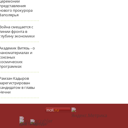
церемонии
представления
нового прокурора
Заполярья
Война смещается с
линии фронта в
глубину экономики
Академик Витязь - о
наноматериалах и
союзных
космических
программах
Рамзан Кадыров
зарегистрирован
кандидатом в главы
Чечни