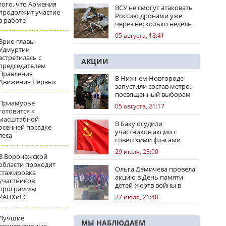
того, что Армения
ВСУ не смогут атаковать
продолжит участие
Россию дронами уже
в работе
через несколько недель
05 августа, 18:41
Врио главы
Удмуртии
встретилась с
АКЦИИ
председателем
Правления
В Нижнем Новгороде
Движения Первых
запустили состав метро,
посвященный выборам
Приамурье
05 августа, 21:17
готовится к
масштабной
В Баку осудили
осенней посадке
участников акции с
леса
советскими флагами
29 июля, 23:00
В Воронежской
области проходит
Ольга Демичева провела
стажировка
акцию в День памяти
участников
детей-жертв войны в
программы
Донбассе
РАНХиГС
27 июля, 21:48
Лучшие
МЫ НАБЛЮДАЕМ