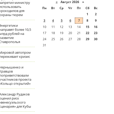
«
Август 2026 »
запретил министру
использовать
Пн
Вт
Ср
Чт
Пт
Сб
Вс
крокодилов для
1
2
охраны тюрем
3
4
5
6
7
8
9
Энергетики
10
11
12
13
14
15
16
направят более 10,5
17
18
19
20
21
22
23
млрд рублей на
развитие
24
25
26
27
28
29
30
Ставрополья
31
Мировой автопром
переживает кризис
Чернышенко и
Кравцов
поприветствовали
участников проекта
«Кольцо открытий»
Александр Рудаков
оценил риск
«венесуэльского
сценария» для Кубы