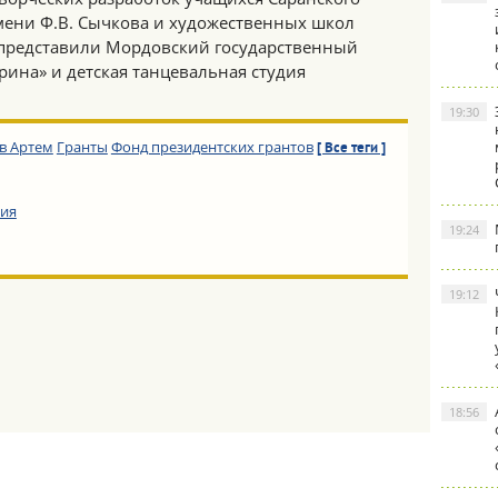
ени Ф.В. Сычкова и художественных школ
 представили Мордовский государственный
рина» и детская танцевальная студия
19:30
в Артем
Гранты
Фонд президентских грантов
[ Все теги ]
ия
19:24
19:12
18:56