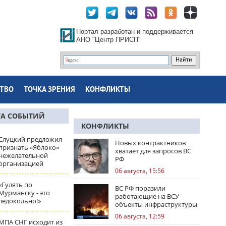
Портал разработан и поддерживается
АНО "Центр ПРИСП"
ТВО
ТОЧКА ЗРЕНИЯ
КОНФЛИКТЫ
ТА СОБЫТИЙ
КОНФЛИКТЫ
Слуцкий предложил
Новых контрактников
признать «Яблоко»
хватает для запросов ВС
нежелательной
РФ
организацией
06 августа, 15:56
«Гулять по
ВС РФ поразили
Мурманску - это
работающие на ВСУ
ледокольно!»
объекты инфраструктуры
и центры логистики
06 августа, 12:59
МПА СНГ исходит из