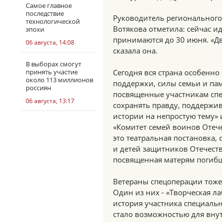
Самое главное
последствие
Руководитель регионального
технологической
Вотякова отметила: сейчас ид
эпохи
принимаются до 30 июня. «Дв
06 августа, 14:08
сказала она.
В выборах смогут
принять участие
Сегодня вся страна особенно
около 113 миллионов
поддержки, силы семьи и па
россиян
посвященные участникам сп
06 августа, 13:17
сохранять правду, поддержив
истории на непростую тему» 
«Комитет семей воинов Отече
это театральная постановка,
и детей защитников Отечеств
посвященная матерям погибш
Ветераны спецоперации тоже
Один из них - «Творческая л
история участника специальн
стало возможностью для вну