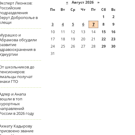
«
Август 2026 »
Эксперт Леонков:
Российские
Пн
Вт
Ср
Чт
Пт
Сб
Вс
подразделения
1
2
берут Доброполье в
клещи
3
4
5
6
7
8
9
10
11
12
13
14
15
16
Мурашко и
17
18
19
20
21
22
23
Абрамова обсудили
развитие
24
25
26
27
28
29
30
здравоохранения в
31
Удмуртии
От школьников до
пенсионеров:
ямальцы получат
знаки ГТО
Адлер и Анапа
вошли в топ
курортных
направлений
России в 2026 году
Ахмату Кадырову
присвоено звание