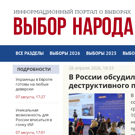
ВСЕ РАЗДЕЛЫ
ВЫБОРЫ 2026
ВЫБОРЫ 2025
ВЫБО
28 апреля 2026, 18:33
ПОДРОБНОСТИ
В России обсуди
Украинцы в Европе
деструктивного 
готовы на любые
диверсии
В
07 августа, 17:27
с
с
Уникальная
возможность для
1
России вписаться в
н
гонку ИИ
п
07 августа, 17:01