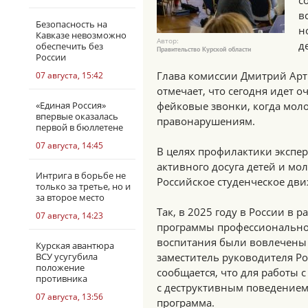
с
в
Безопасность на
н
Кавказе невозможно
Автор:
д
обеспечить без
Правительство Курской области
России
Глава комиссии Дмитрий Арт
07 августа, 15:42
отмечает, что сегодня идет о
«Единая Россия»
фейковые звонки, когда мол
впервые оказалась
правонарушениям.
первой в бюллетене
07 августа, 14:45
В целях профилактики экспе
активного досуга детей и мо
Интрига в борьбе не
Российское студенческое дв
только за третье, но и
за второе место
Так, в 2025 году в России в 
07 августа, 14:23
программы профессиональног
воспитания были вовлечены 
Курская авантюра
ВСУ усугубила
заместитель руководителя Р
положение
сообщается, что для работы 
противника
с деструктивным поведением
07 августа, 13:56
программа.