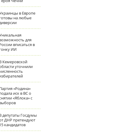
Героя Чечни
Украинцы в Европе
готовы на любые
диверсии
Уникальная
возможность для
России вписаться в
гонку ИИ
В Кемеровской
области уточнили
численность
избирателей
Партия «Родина»
подала иск в ВС о
снятии «Яблока» с
выборов
В депутаты Госдумы
от ДНР претендуют
15 кандидатов