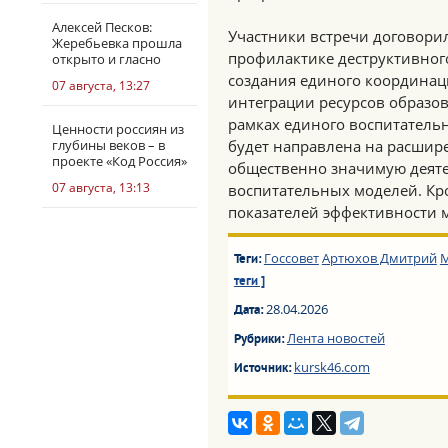
Алексей Песков:
Участники встречи договори
Жеребьевка прошла
профилактике деструктивног
открыто и гласно
создания единого координац
07 августа, 13:27
интеграции ресурсов образо
рамках единого воспитательн
Ценности россиян из
глубины веков – в
будет направлена на расшир
проекте «Код Россия»
общественно значимую деят
07 августа, 13:13
воспитательных моделей. Кро
показателей эффективности 
Госсовет
Артюхов Дмитрий
Теги:
теги ]
28.04.2026
Дата:
Лента новостей
Рубрики:
kursk46.com
Источник: