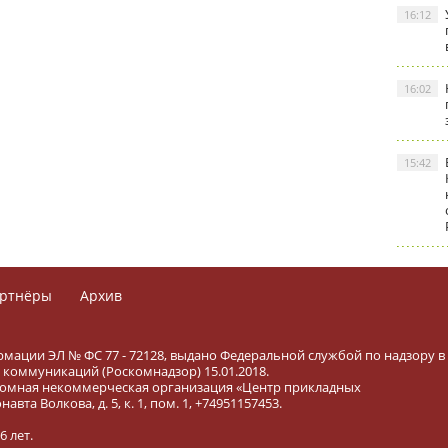
16:12
16:02
15:42
ртнёры
Архив
рмации ЭЛ № ФС 77 - 72128, выдано Федеральной службой по надзору в
коммуникаций (Роскомнадзор) 15.01.2018.
тономная некоммерческая организация «Центр прикладных
вта Волкова, д. 5, к. 1, пом. 1, +74951157453.
 лет.