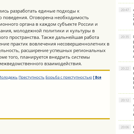
20:47
лись разработать единые подходы к
о поведения. Оговорена необходимость
ионного органа в каждом субъекте России и
вания, молодежной политики и культуры в
ого пространства. Также дальнейшая работа
20:35
ение практик вовлечения несовершеннолетних в
ельность, расширение успешных региональных
ме того, планируется внедрить системы
межведомственного взаимодействия.
20:22
Молодежь
Преступность
Борьба с преступностью
[ Все
20:12
20:06