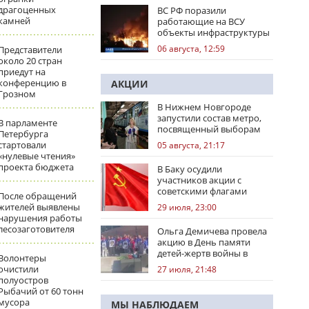
драгоценных
ВС РФ поразили
камней
работающие на ВСУ
объекты инфраструктуры
и центры логистики
06 августа, 12:59
Представители
около 20 стран
приедут на
конференцию в
АКЦИИ
Грозном
В Нижнем Новгороде
запустили состав метро,
В парламенте
посвященный выборам
Петербурга
стартовали
05 августа, 21:17
«нулевые чтения»
проекта бюджета
В Баку осудили
участников акции с
советскими флагами
После обращений
жителей выявлены
29 июля, 23:00
нарушения работы
лесозаготовителя
Ольга Демичева провела
акцию в День памяти
детей-жертв войны в
Волонтеры
Донбассе
очистили
27 июля, 21:48
полуостров
Рыбачий от 60 тонн
мусора
МЫ НАБЛЮДАЕМ