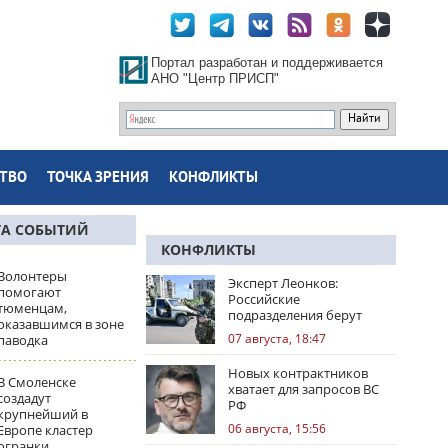
Портал разработан и поддерживается
АНО "Центр ПРИСП"
ТВО
ТОЧКА ЗРЕНИЯ
КОНФЛИКТЫ
ТА СОБЫТИЙ
КОНФЛИКТЫ
Волонтеры
Эксперт Леонков:
помогают
Российские
тюменцам,
подразделения берут
оказавшимся в зоне
Доброполье в клещи
07 августа, 18:47
паводка
Новых контрактников
В Смоленске
хватает для запросов ВС
создадут
РФ
крупнейший в
06 августа, 15:56
Европе кластер
огранки