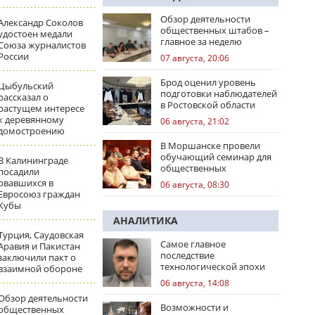
Обзор деятельности
Александр Соколов
общественных штабов –
удостоен медали
главное за неделю
Союза журналистов
России
07 августа, 20:06
Брод оценил уровень
Цыбульский
подготовки наблюдателей
рассказал о
в Ростовской области
растущем интересе
к деревянному
06 августа, 21:02
домостроению
В Моршанске провели
обучающий семинар для
В Калининграде
общественных
посадили
наблюдателей
рвавшихся в
06 августа, 08:30
Евросоюз граждан
Кубы
АНАЛИТИКА
Турция, Саудовская
Самое главное
Аравия и Пакистан
последствие
заключили пакт о
технологической эпохи
взаимной обороне
06 августа, 14:08
Обзор деятельности
Возможности и
общественных