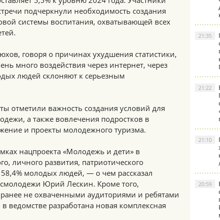
оставляет 5,5% к уровню 2024 года. Участники
стречи подчеркнули необходимость создания
овой системы воспитания, охватывающей всех
етей.
21:35
юхов, говоря о причинах ухудшения статистики,
чень много воздействия через интернет, через
одых людей склоняют к серьезным
21:22
рты отметили важность создания условий для
лодежи, а также вовлечения подростков в
ижение и проекты молодежного туризма.
21:10
рамках нацпроекта «Молодежь и дети» в
о, личного развития, патриотического
58,4% молодых людей, — о чем рассказал
осмолодежи Юрий Лескин. Кроме того,
20:59
с ранее не охваченными аудиториями и ребятами
 в ведомстве разработана новая комплексная