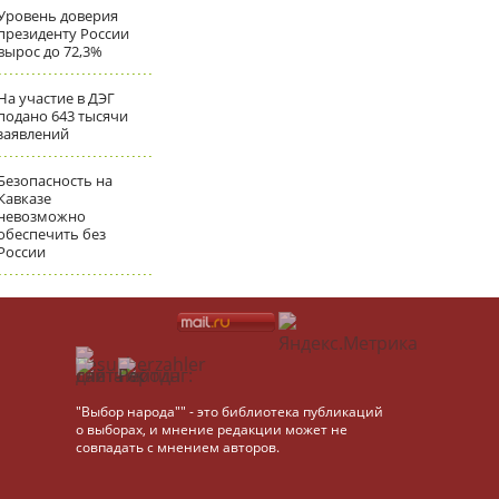
Уровень доверия
президенту России
вырос до 72,3%
На участие в ДЭГ
подано 643 тысячи
заявлений
Безопасность на
Кавказе
невозможно
обеспечить без
России
"Выбор народа"" - это библиотека публикаций
о выборах, и мнение редакции может не
совпадать с мнением авторов.