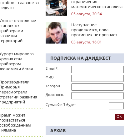
ограничения
штабов – главное за
математического анализа
неделю
избирательных кампаний
05 августа, 20:34
Умные технологии
Наступление
становятся
продолжится, пока
драйверами
противник не признает
развития
стратегическое
территорий
03 августа, 16:01
поражение
Курорт мирового
ПОДПИСКА НА ДАЙДЖЕСТ
уровня стал
драйвером
экономики Алтая
E-mail*:
ФИО
Производители
Телефон
Приморья
пересмотрели
Должность
стратегии развития
предприятий
Сумма
0
и
7
будет
Трамп может
похвастаться
освобождением
Гилмана
АРХИВ