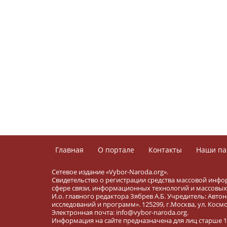
Главная
О портале
Контакты
Наши па
Сетевое издание «Vybor-Naroda.org».
Свидетельство о регистрации средства массовой инфо
сфере связи, информационных технологий и массовых 
И.о. главного редактора Зябрев А.Б. Учредитель: Ав
исследований и программ». 125299, г.Москва, ул. Космона
Электронная почта: info@vybor-naroda.org.
Информация на сайте предназначена для лиц старше 16