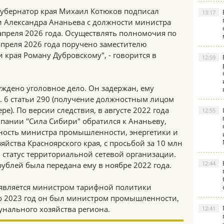
Губернатор края Михаил Котюков подписал
13:17
 Александра Ананьева с должности министра
апреля 2026 года. Осуществлять полномочия по
апреля 2026 года поручено заместителю
края Роману Дубровскому", - говорится в
12:59
ждено уголовное дело. Он задержан, ему
. 6 статьи 290 (получение должностным лицом
ре). По версии следствия, в августе 2022 года
12:55
пании "Сила Сибири" обратился к Ананьеву,
ность министра промышленности, энергетики и
ства Красноярского края, с просьбой за 10 млн
 статус территориальной сетевой организации.
12:44
рублей была передана ему в ноябре 2022 года.
а является министром тарифной политики
по 2023 год он был министром промышленности,
нального хозяйства региона.
12:41