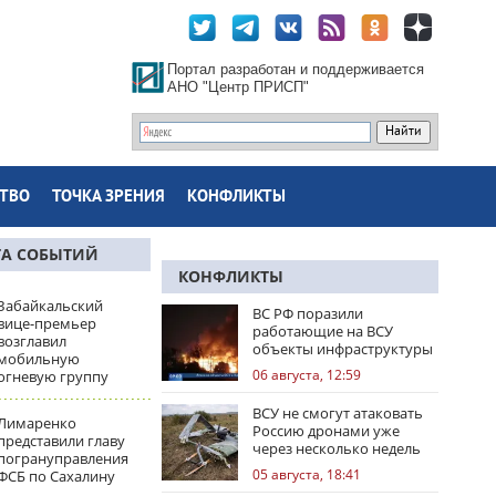
Портал разработан и поддерживается
АНО "Центр ПРИСП"
ТВО
ТОЧКА ЗРЕНИЯ
КОНФЛИКТЫ
ТА СОБЫТИЙ
КОНФЛИКТЫ
Забайкальский
ВС РФ поразили
вице-премьер
работающие на ВСУ
возглавил
объекты инфраструктуры
мобильную
и центры логистики
06 августа, 12:59
огневую группу
ВСУ не смогут атаковать
Лимаренко
Россию дронами уже
представили главу
через несколько недель
погрануправления
05 августа, 18:41
ФСБ по Сахалину