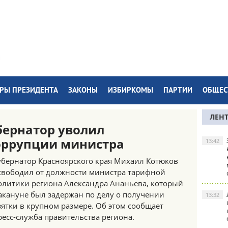
РЫ ПРЕЗИДЕНТА
ЗАКОНЫ
ИЗБИРКОМЫ
ПАРТИИ
ОБЩЕС
ЛЕН
бернатор уволил
оррупции министра
13:42
убернатор Красноярского края Михаил Котюков
свободил от должности министра тарифной
олитики региона Александра Ананьева, который
акануне был задержан по делу о получении
13:32
зятки в крупном размере. Об этом сообщает
ресс-служба правительства региона.