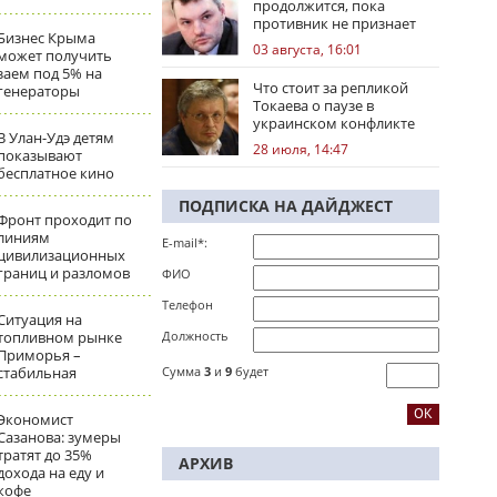
продолжится, пока
противник не признает
Бизнес Крыма
стратегическое
03 августа, 16:01
может получить
поражение
заем под 5% на
Что стоит за репликой
генераторы
Токаева о паузе в
украинском конфликте
В Улан-Удэ детям
28 июля, 14:47
показывают
бесплатное кино
ПОДПИСКА НА ДАЙДЖЕСТ
Фронт проходит по
линиям
E-mail*:
цивилизационных
границ и разломов
ФИО
Телефон
Ситуация на
топливном рынке
Должность
Приморья –
стабильная
Сумма
3
и
9
будет
Экономист
Сазанова: зумеры
тратят до 35%
АРХИВ
дохода на еду и
кофе