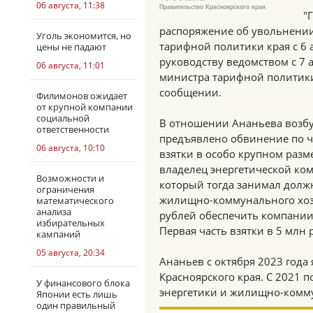
06 августа, 11:38
Правительство Красноярского края
"
распоряжение об увольнении
Уголь экономится, но
тарифной политики края с 6 
цены не падают
руководству ведомством с 7 
06 августа, 11:01
министра тарифной политики 
сообщении.
Филимонов ожидает
от крупной компании
социальной
В отношении Ананьева возбу
ответственности
предъявлено обвинение по ч
06 августа, 10:10
взятки в особо крупном разме
владелец энергетической ком
Возможности и
который тогда занимал долж
ограничения
жилищно-коммунального хозяй
математического
анализа
рублей обеспечить компании
избирательных
Первая часть взятки в 5 млн 
кампаний
05 августа, 20:34
Ананьев с октября 2023 год
Красноярского края. С 2021 
У финансового блока
энергетики и жилищно-комму
Японии есть лишь
один правильный