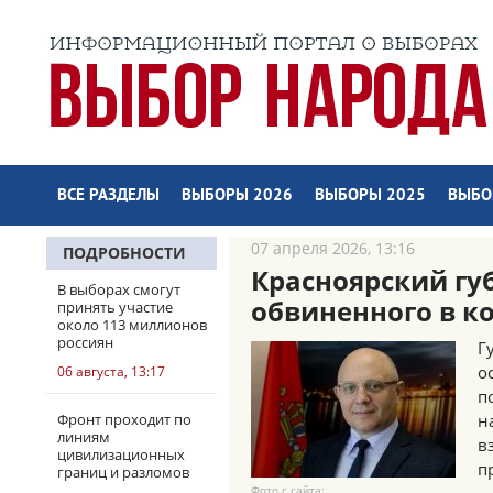
ВСЕ РАЗДЕЛЫ
ВЫБОРЫ 2026
ВЫБОРЫ 2025
ВЫБО
07 апреля 2026, 13:16
ПОДРОБНОСТИ
Красноярский гу
В выборах смогут
обвиненного в к
принять участие
около 113 миллионов
россиян
Г
о
06 августа, 13:17
п
Фронт проходит по
н
линиям
в
цивилизационных
п
границ и разломов
Фото с сайта: