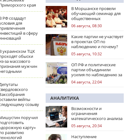
и экономике
Приморского края
В Моршанске провели
обучающий семинар для
В РФ создадут
общественных
условия для
наблюдателей
06 августа, 08:30
привлечения
инвестиций в сферу
Какие партии не участвует
инноваций
в проектах ОП по
наблюдению и почему?
В украинском ТЦК
05 августа, 10:32
проходят обыски
из-за массового
ОП РФ и политические
признания мужчин
партии объединили
негодными
усилия по наблюдению за
выборами
04 августа, 22:04
Депутаты
свердловского
Заксобрания
АНАЛИТИКА
оставили вейпы
следующему созыву
Возможности и
ограничения
Мишустин поручил
математического анализа
подготовить
избирательных кампаний
05 августа, 20:34
«дорожную карту»
по развитию
Наступление
технологий