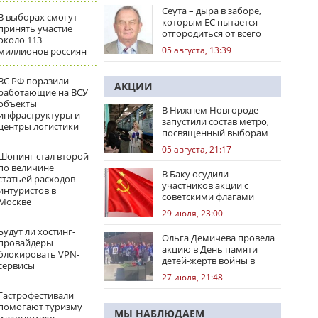
Сеута – дыра в заборе,
В выборах смогут
которым ЕС пытается
принять участие
отгородиться от всего
около 113
мира
05 августа, 13:39
миллионов россиян
ВС РФ поразили
АКЦИИ
работающие на ВСУ
объекты
В Нижнем Новгороде
инфраструктуры и
запустили состав метро,
центры логистики
посвященный выборам
05 августа, 21:17
Шопинг стал второй
по величине
В Баку осудили
статьей расходов
участников акции с
интуристов в
советскими флагами
Москве
29 июля, 23:00
Будут ли хостинг-
Ольга Демичева провела
провайдеры
акцию в День памяти
блокировать VPN-
детей-жертв войны в
сервисы
Донбассе
27 июля, 21:48
Гастрофестивали
помогают туризму
МЫ НАБЛЮДАЕМ