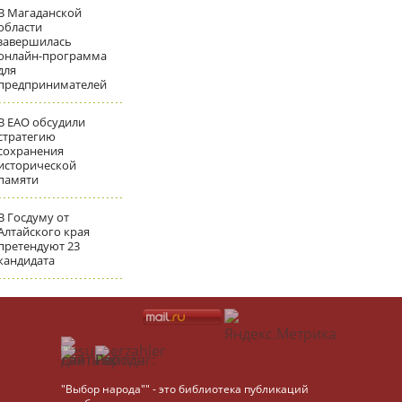
В Магаданской
области
завершилась
онлайн-программа
для
предпринимателей
В ЕАО обсудили
стратегию
сохранения
исторической
памяти
В Госдуму от
Алтайского края
претендуют 23
кандидата
"Выбор народа"" - это библиотека публикаций