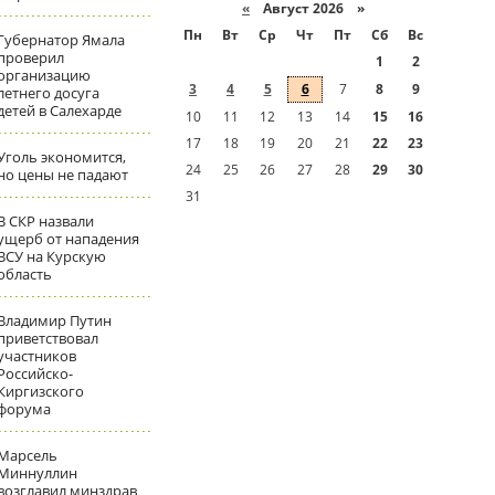
«
Август 2026 »
Пн
Вт
Ср
Чт
Пт
Сб
Вс
Губернатор Ямала
проверил
1
2
организацию
3
4
5
6
7
8
9
летнего досуга
детей в Салехарде
10
11
12
13
14
15
16
17
18
19
20
21
22
23
Уголь экономится,
24
25
26
27
28
29
30
но цены не падают
31
В СКР назвали
ущерб от нападения
ВСУ на Курскую
область
Владимир Путин
приветствовал
участников
Российско-
Киргизского
форума
Марсель
Миннуллин
возглавил минздрав