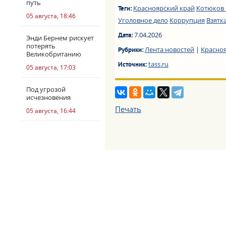
путь
Красноярский край
Котюков
Теги:
05 августа, 18:46
Уголовное дело
Коррупция
Взятк
7.04.2026
Дата:
Энди Бернем рискует
потерять
Лента новостей
|
Красно
Рубрики:
Великобританию
tass.ru
Источник:
05 августа, 17:03
Под угрозой
исчезновения
Печать
05 августа, 16:44