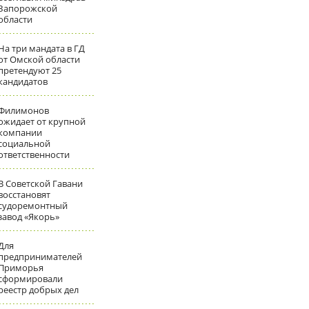
Запорожской
области
На три мандата в ГД
от Омской области
претендуют 25
кандидатов
Филимонов
ожидает от крупной
компании
социальной
ответственности
В Советской Гавани
восстановят
судоремонтный
завод «Якорь»
Для
предпринимателей
Приморья
сформировали
реестр добрых дел