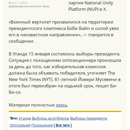
партия National Unity
Фото с сайта:
globallookpress.com/Javier Rojas
Platform (NUP) в Х.
«Военный вертолет приземлился на территории
президентского комплекса Боби Вайн и силой увез
его в неизвестном направлении», — говорится в
сообщении.
В Уганде 15 января состоялись выборы президента.
Ситуация с похищением оппозиционера произошла
за день до того, как избирательная комиссия
должна была объявить победителя, уточняет The
New York Times (NYT). 81-летний Йовери Мусевени в
итоге был переизбран на седьмой срок, пишет Би-
би-си.
Материал полностью
здесь
.
Уганда
Выборы за рубежом
Выборы президента
Теги:
Оппозиция
Похищение
[ Все теги ]