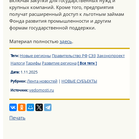
включая закупки для государственных нужд и
крупных компаний. Кроме того, предприятия
получат расширенный доступ к льготным займам
Фонда развития промышленности и другим
формам государственной поддержки.
Материал полностью
здесь
.
Новые регионы
Правительство РФ
СЭЗ
Законопроект
Теги:
Налоги
Тарифы
Развитие региона
[ Все теги ]
1.11.2025
Дата:
Лента новостей
|
НОВЫЕ СУБЪЕКТЫ
Рубрики:
vedomosti.ru
Источник:
Печать