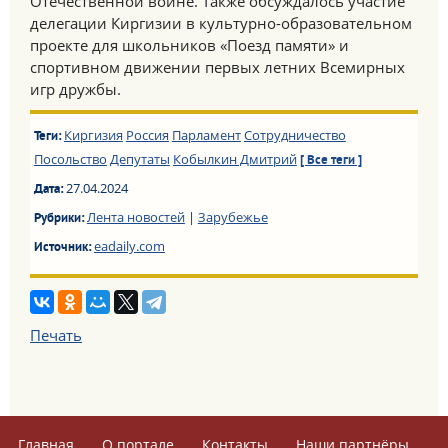
Отечественной войне. Также обсуждалось участие
делегации Киргизии в культурно-образовательном
проекте для школьников «Поезд памяти» и
спортивном движении первых летних Всемирных
игр дружбы.
Киргизия
Россия
Парламент
Сотрудничество
Теги:
Посольство
Депутаты
Кобылкин Дмитрий
[ Все теги ]
27.04.2024
Дата:
Лента новостей
|
Зарубежье
Рубрики:
eadaily.com
Источник:
Печать
Главная
О портале
Контакты
Наши партнёры