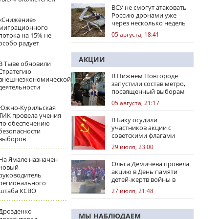
ВСУ не смогут атаковать
Россию дронами уже
«Снижение»
через несколько недель
миграционного
05 августа, 18:41
потока на 15% не
особо радует
АКЦИИ
В Тыве обновили
Стратегию
В Нижнем Новгороде
внешнеэкономической
запустили состав метро,
деятельности
посвященный выборам
05 августа, 21:17
Южно-Курильская
ТИК провела учения
В Баку осудили
по обеспечению
участников акции с
безопасности
советскими флагами
выборов
29 июля, 23:00
На Ямале назначен
Ольга Демичева провела
новый
акцию в День памяти
руководитель
детей-жертв войны в
регионального
Донбассе
штаба КСВО
27 июля, 21:48
Дрозденко
МЫ НАБЛЮДАЕМ