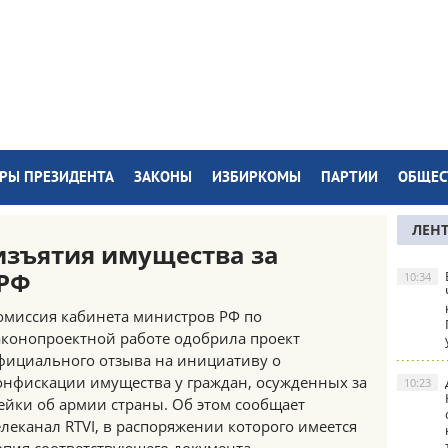
РЫ ПРЕЗИДЕНТА
ЗАКОНЫ
ИЗБИРКОМЫ
ПАРТИИ
ОБЩЕС
ЛЕН
изъятия имущества за
 РФ
10:34
омиссия кабинета министров РФ по
аконопроектной работе одобрила проект
фициального отзыва на инициативу о
онфискации имущества у граждан, осужденных за
10:23
ейки об армии страны. Об этом сообщает
елеканал RTVI, в распоряжении которого имеется