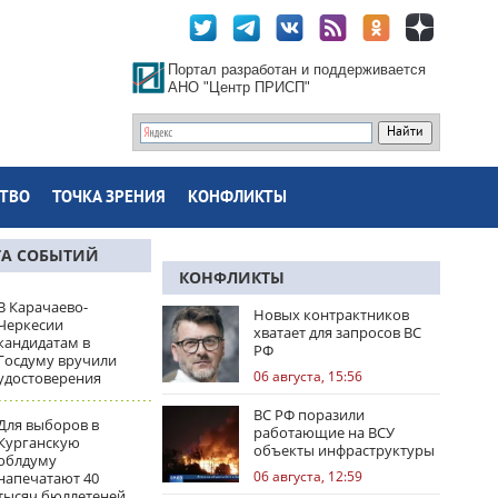
Портал разработан и поддерживается
АНО "Центр ПРИСП"
ТВО
ТОЧКА ЗРЕНИЯ
КОНФЛИКТЫ
ТА СОБЫТИЙ
КОНФЛИКТЫ
В Карачаево-
Новых контрактников
Черкесии
хватает для запросов ВС
кандидатам в
РФ
Госдуму вручили
06 августа, 15:56
удостоверения
ВС РФ поразили
Для выборов в
работающие на ВСУ
Курганскую
объекты инфраструктуры
облдуму
и центры логистики
06 августа, 12:59
напечатают 40
тысяч бюллетеней