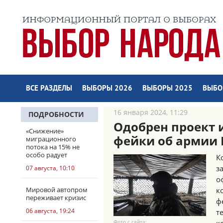
ВСЕ РАЗДЕЛЫ
ВЫБОРЫ 2026
ВЫБОРЫ 2025
ВЫБО
16 января 2024, 11:29
ПОДРОБНОСТИ
Одобрен проект 
«Снижение»
фейки об армии
миграционного
потока на 15% не
особо радует
К
з
07 августа, 10:10
о
Мировой автопром
к
переживает кризис
ф
06 августа, 19:24
т
Фото с сайта: