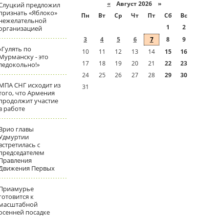
«
Август 2026 »
Слуцкий предложил
признать «Яблоко»
Пн
Вт
Ср
Чт
Пт
Сб
Вс
нежелательной
1
2
организацией
3
4
5
6
7
8
9
«Гулять по
10
11
12
13
14
15
16
Мурманску - это
17
18
19
20
21
22
23
ледокольно!»
24
25
26
27
28
29
30
МПА СНГ исходит из
31
того, что Армения
продолжит участие
в работе
Врио главы
Удмуртии
встретилась с
председателем
Правления
Движения Первых
Приамурье
готовится к
масштабной
осенней посадке