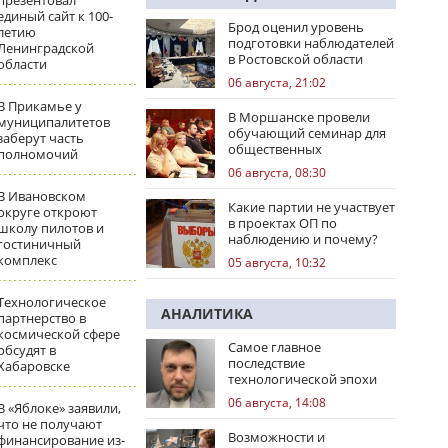
презентовал
единый сайт к 100-
Брод оценил уровень
летию
подготовки наблюдателей
Ленинградской
в Ростовской области
области
06 августа, 21:02
В Прикамье у
В Моршанске провели
муниципалитетов
обучающий семинар для
заберут часть
общественных
полномочий
наблюдателей
06 августа, 08:30
В Ивановском
Какие партии не участвует
округе откроют
в проектах ОП по
школу пилотов и
наблюдению и почему?
гостиничный
комплекс
05 августа, 10:32
Технологическое
АНАЛИТИКА
партнерство в
космической сфере
Самое главное
обсудят в
последствие
Хабаровске
технологической эпохи
06 августа, 14:08
В «Яблоке» заявили,
что не получают
Возможности и
финансирование из-