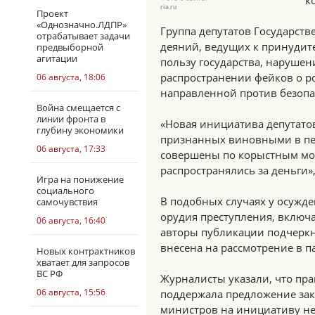
к
ria.ru
Проект
«Однозначно.ЛДПР»
Группа депутатов Государст
отрабатывает задачи
деяний, ведущих к принудит
предвыборной
агитации
пользу государства, нарушени
распространении фейков о ро
06 августа, 18:06
направленной против безопа
Война смещается с
линии фронта в
«Новая инициатива депутатов
глубину экономики
признанных виновными в пе
06 августа, 17:33
совершены по корыстным мо
распространялись за деньги»
Игра на понижение
социального
В подобных случаях у осужд
самочувствия
орудия преступления, включ
06 августа, 16:40
авторы публикации подчеркн
внесена на рассмотрение в п
Новых контрактников
хватает для запросов
ВС РФ
Журналисты указали, что пр
06 августа, 15:56
поддержала предложение зак
министров на инициативу не