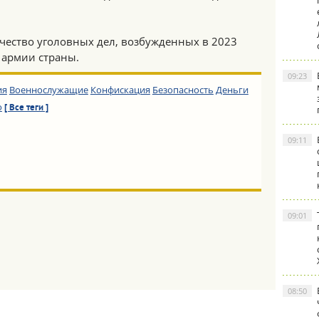
чество уголовных дел, возбужденных в 2023
 армии страны.
09:23
ия
Военнослужащие
Конфискация
Безопасность
Деньги
о
[ Все теги ]
09:11
09:01
08:50