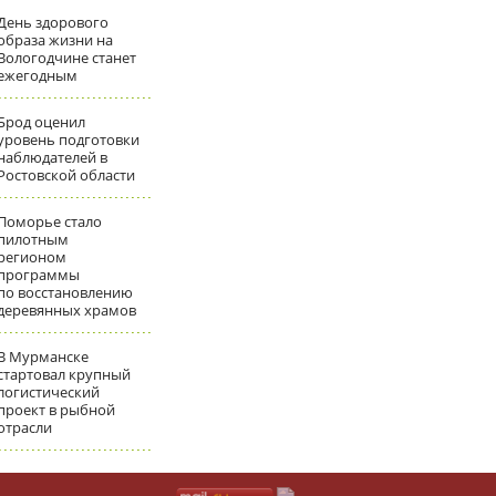
День здорового
образа жизни на
Вологодчине станет
ежегодным
Брод оценил
уровень подготовки
наблюдателей в
Ростовской области
Поморье стало
пилотным
регионом
программы
по восстановлению
деревянных храмов
В Мурманске
стартовал крупный
логистический
проект в рыбной
отрасли