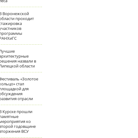
леса
В Воронежской
области проходит
стажировка
участников
программы
РАНХиГС
Лучшие
архитектурные
решения назвали в
Липецкой области
Фестиваль «Золотое
кольцо» стал
площадкой для
обсуждения
развития отрасли
В Курске прошли
памятные
мероприятия ко
второй годовщине
вторжения ВСУ