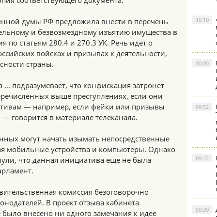
опия соответствующего документа.
10:10
венной думы РФ предложила внести в перечень
ельному и безвозмездному изъятию имущества в
я по статьям 280.4 и 270.3 УК. Речь идет о
ссийских войсках и призывах к деятельности,
сности страны.
10:00
 ... подразумевает, что конфискация затронет
речисленных выше преступлениях, если они
тивам — например, если фейки или призывы
09:52
, — говорится в материале телеканала.
енных могут начать изымать непосредственные
ая мобильные устройства и компьютеры. Однако
09:42
ули, что данная инициатива еще не была
арламент.
авительственная комиссия безоговорочно
онодателей. В проект отзыва кабинета
09:30
 было внесено ни одного замечания к идее