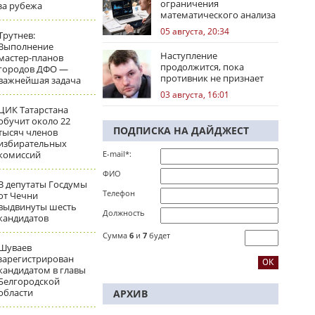
ограничения
за рубежа
математического анализа
избирательных кампаний
05 августа, 20:34
Трутнев:
Выполнение
Наступление
мастер-планов
продолжится, пока
городов ДФО —
противник не признает
важнейшая задача
стратегическое
03 августа, 16:01
поражение
ЦИК Татарстана
обучит около 22
ПОДПИСКА НА ДАЙДЖЕСТ
тысяч членов
избирательных
комиссий
E-mail*:
ФИО
В депутаты Госдумы
Телефон
от Чечни
выдвинуты шесть
Должность
кандидатов
Сумма
6
и
7
будет
Шуваев
зарегистрирован
кандидатом в главы
Белгородской
области
АРХИВ