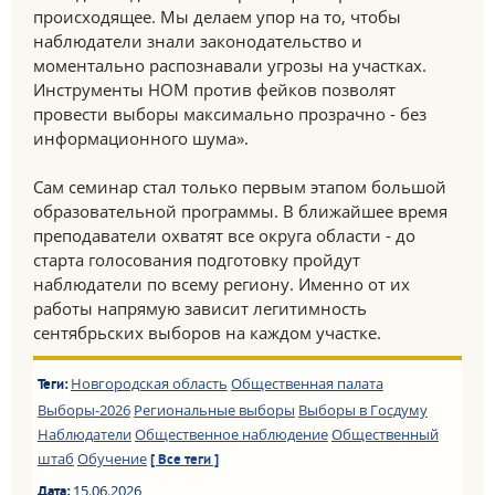
происходящее. Мы делаем упор на то, чтобы
наблюдатели знали законодательство и
моментально распознавали угрозы на участках.
Инструменты НОМ против фейков позволят
провести выборы максимально прозрачно - без
информационного шума».
Сам семинар стал только первым этапом большой
образовательной программы. В ближайшее время
преподаватели охватят все округа области - до
старта голосования подготовку пройдут
наблюдатели по всему региону. Именно от их
работы напрямую зависит легитимность
сентябрьских выборов на каждом участке.
Новгородская область
Общественная палата
Теги:
Выборы-2026
Региональные выборы
Выборы в Госдуму
Наблюдатели
Общественное наблюдение
Общественный
штаб
Обучение
[ Все теги ]
15.06.2026
Дата: