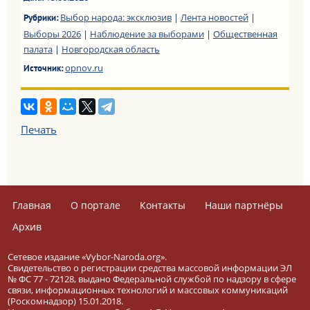
Выбор народа: эксклюзив
|
Лента новостей
|
Рубрики:
Выборы 2026
|
Наблюдение за выборами
|
Общественная
палата
|
Новгородская область
opnov.ru
Источник:
Печать
Главная
О портале
Контакты
Наши партнёры
Архив
Сетевое издание «Vybor-Naroda.org».
Свидетельство о регистрации средства массовой информации ЭЛ
№ ФС 77 - 72128, выдано Федеральной службой по надзору в сфере
связи, информационных технологий и массовых коммуникаций
(Роскомнадзор) 15.01.2018.