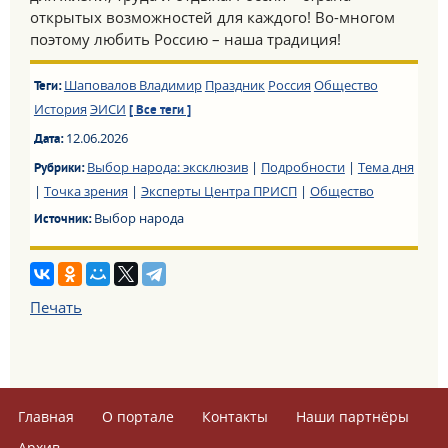
открытых возможностей для каждого! Во-многом
поэтому любить Россию – наша традиция!
Шаповалов Владимир
Праздник
Россия
Общество
Теги:
История
ЭИСИ
[ Все теги ]
12.06.2026
Дата:
Выбор народа: эксклюзив
|
Подробности
|
Тема дня
Рубрики:
|
Точка зрения
|
Эксперты Центра ПРИСП
|
Общество
Выбор народа
Источник:
Печать
Главная
О портале
Контакты
Наши партнёры
Архив