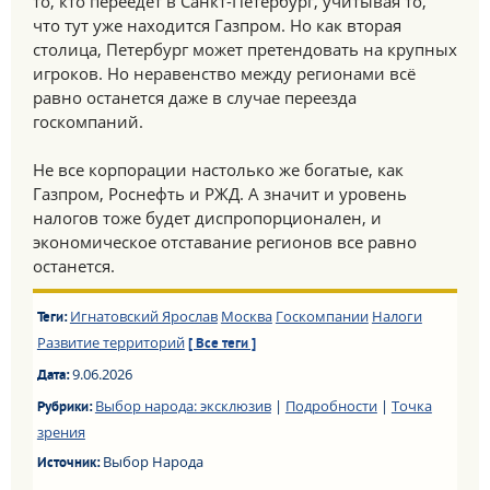
то, кто переедет в Санкт-Петербург, учитывая то,
что тут уже находится Газпром. Но как вторая
столица, Петербург может претендовать на крупных
игроков. Но неравенство между регионами всё
равно останется даже в случае переезда
госкомпаний.
Не все корпорации настолько же богатые, как
Газпром, Роснефть и РЖД. А значит и уровень
налогов тоже будет диспропорционален, и
экономическое отставание регионов все равно
останется.
Игнатовский Ярослав
Москва
Госкомпании
Налоги
Теги:
Развитие территорий
[ Все теги ]
9.06.2026
Дата:
Выбор народа: эксклюзив
|
Подробности
|
Точка
Рубрики:
зрения
Выбор Народа
Источник: