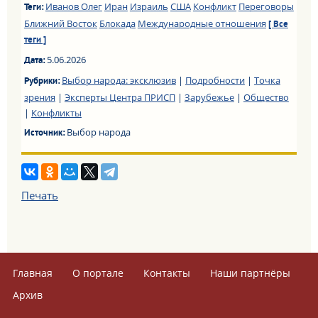
Иванов Олег
Иран
Израиль
США
Конфликт
Переговоры
Теги:
Ближний Восток
Блокада
Международные отношения
[ Все
теги ]
5.06.2026
Дата:
Выбор народа: эксклюзив
|
Подробности
|
Точка
Рубрики:
зрения
|
Эксперты Центра ПРИСП
|
Зарубежье
|
Общество
|
Конфликты
Выбор народа
Источник:
Печать
Главная
О портале
Контакты
Наши партнёры
Архив