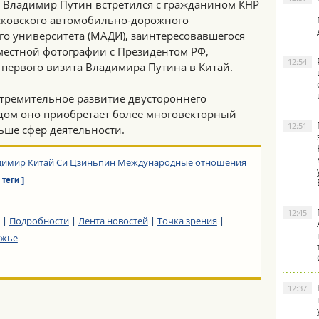
, Владимир Путин встретился с гражданином КНР
сковского автомобильно-дорожного
го университета (МАДИ), заинтересовавшегося
местной фотографии с Президентом РФ,
12:54
я первого визита Владимира Путина в Китай.
стремительное развитие двустороннего
одом оно приобретает более многовекторный
12:51
ьше сфер деятельности.
димир
Китай
Си Цзиньпин
Международные отношения
 теги ]
12:45
|
Подробности
|
Лента новостей
|
Точка зрения
|
ежье
12:37