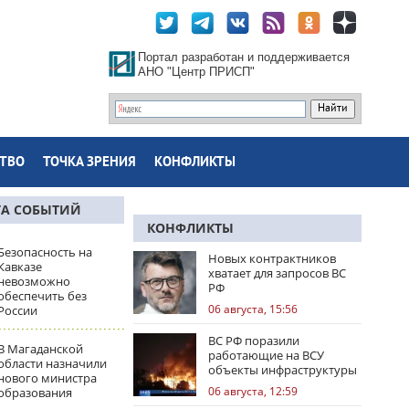
Портал разработан и поддерживается
АНО "Центр ПРИСП"
ТВО
ТОЧКА ЗРЕНИЯ
КОНФЛИКТЫ
ТА СОБЫТИЙ
КОНФЛИКТЫ
Безопасность на
Новых контрактников
Кавказе
хватает для запросов ВС
невозможно
РФ
обеспечить без
06 августа, 15:56
России
ВС РФ поразили
В Магаданской
работающие на ВСУ
области назначили
объекты инфраструктуры
нового министра
и центры логистики
06 августа, 12:59
образования