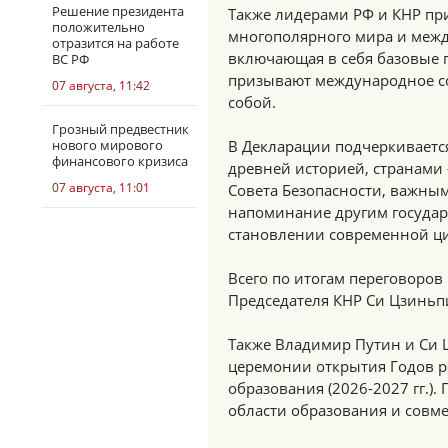
Решение президента
Также лидерами РФ и КНР пр
положительно
многополярного мира и меж
отразится на работе
включающая в себя базовые 
ВС РФ
призывают международное с
07 августа, 11:42
собой.
Грозный предвестник
нового мирового
В Декларации подчеркивается
финансового кризиса
древней историей, странами
07 августа, 11:01
Совета Безопасности, важны
напоминание другим государ
становлении современной ц
Всего по итогам переговоро
Председателя КНР Си Цзиньп
Также Владимир Путин и Си 
церемонии открытия Годов ро
образования (2026-2027 гг.).
области образования и совм