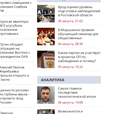
провел совещание с
членами Совбеза
Брод оценил уровень
РФ
подготовки наблюдателей
в Ростовской области
06 августа, 21:02
Курская авантюра
ВСУ усугубила
положение
В Моршанске провели
противника
обучающий семинар для
общественных
наблюдателей
06 августа, 08:30
Путин обсудил
ситуацию на
Ближнем Востоке с
Какие партии не участвует
президентом ОАЭ
в проектах ОП по
наблюдению и почему?
05 августа, 10:32
Алексей Песков:
Жеребьевка
прошла открыто и
гласно
АНАЛИТИКА
Самое главное
Ценности россиян
последствие
из глубины веков –
технологической эпохи
в проекте «Код
Россия»
06 августа, 14:08
Возможности и
Оверчук: