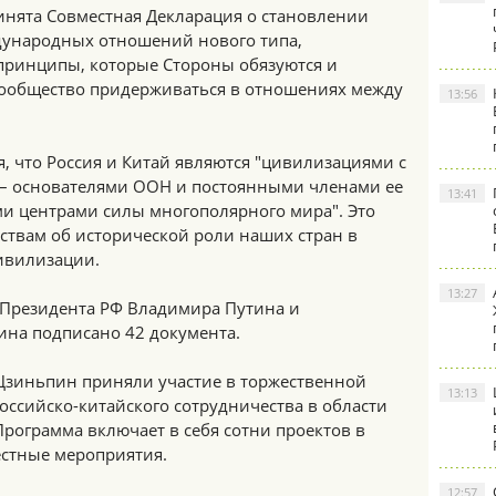
инята Совместная Декларация о становлении
дународных отношений нового типа,
принципы, которые Стороны обязуются и
ообщество придерживаться в отношениях между
13:56
, что Россия и Китай являются "цивилизациями с
 – основателями ООН и постоянными членами ее
13:41
ми центрами силы многополярного мира". Это
ствам об исторической роли наших стран в
ивилизации.
13:27
в Президента РФ Владимира Путина и
ина подписано 42 документа.
Цзиньпин приняли участие в торжественной
13:13
ссийско-китайского сотрудничества в области
 Программа включает в себя сотни проектов в
естные мероприятия.
12:57