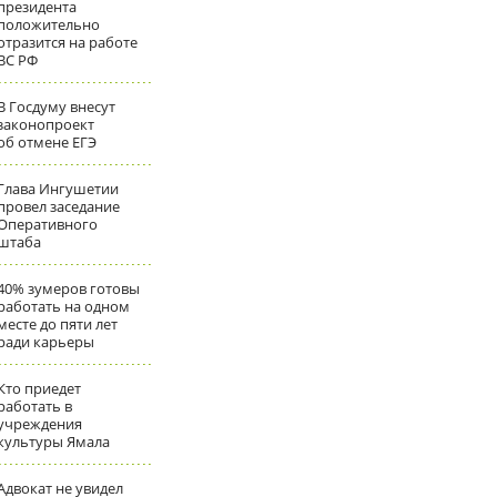
президента
положительно
отразится на работе
ВС РФ
В Госдуму внесут
законопроект
об отмене ЕГЭ
Глава Ингушетии
провел заседание
Оперативного
штаба
40% зумеров готовы
работать на одном
месте до пяти лет
ради карьеры
Кто приедет
работать в
учреждения
культуры Ямала
Адвокат не увидел