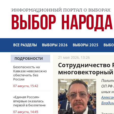
ВСЕ РАЗДЕЛЫ
ВЫБОРЫ 2026
ВЫБОРЫ 2025
ВЫБО
21 мая 2026, 13:26
ПОДРОБНОСТИ
Сотрудничество 
Безопасность на
многовекторный
Кавказе невозможно
обеспечить без
России
Полито
ОП РФ 
07 августа, 15:42
иных 
«Единая Россия»
Алекса
впервые оказалась
Владим
первой в бюллетене
07 августа, 14:45