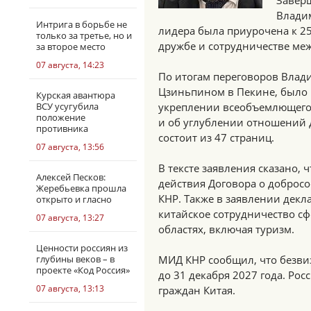
Завер
Владим
Интрига в борьбе не
лидера была приурочена к 25
только за третье, но и
дружбе и сотрудничестве меж
за второе место
07 августа, 14:23
По итогам переговоров Влад
Цзиньпином в Пекине, было 
Курская авантюра
ВСУ усугубила
укреплении всеобъемлющего 
положение
и об углублении отношений 
противника
состоит из 47 страниц.
07 августа, 13:56
В тексте заявления сказано,
Алексей Песков:
действия Договора о добросо
Жеребьевка прошла
КНР. Также в заявлении декл
открыто и гласно
китайское сотрудничество сф
07 августа, 13:27
областях, включая туризм.
Ценности россиян из
глубины веков – в
МИД КНР сообщил, что безви
проекте «Код Россия»
до 31 декабря 2027 года. Ро
07 августа, 13:13
граждан Китая.