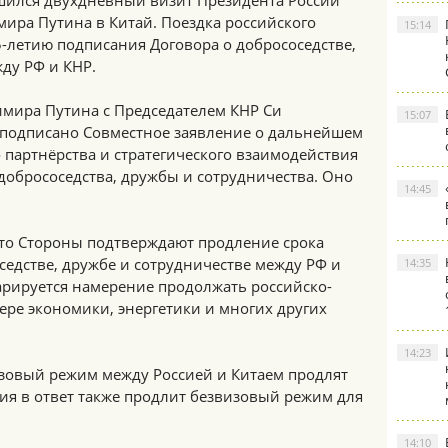
шился двухдневный визит Президента России
ира Путина в Китай. Поездка российского
15:14
-летию подписания Договора о добрососедстве,
ду РФ и КНР.
имира Путина с Председателем КНР Си
15:07
подписано Совместное заявление о дальнейшем
партнёрства и стратегического взаимодействия
добрососедства, дружбы и сотрудничества. Оно
14:45
 что Стороны подтверждают продление срока
седстве, дружбе и сотрудничестве между РФ и
14:35
арируется намерение продолжать российско-
ере экономики, энергетики и многих других
14:23
зовый режим между Россией и Китаем продлят
ссия в ответ также продлит безвизовый режим для
14:10