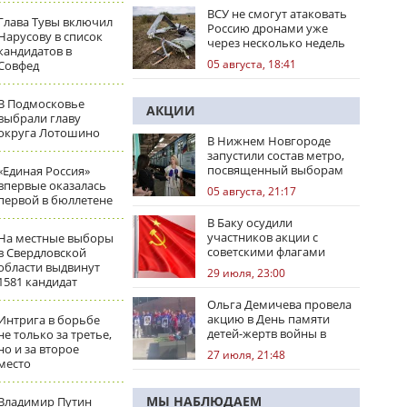
ВСУ не смогут атаковать
Глава Тувы включил
Россию дронами уже
Нарусову в список
через несколько недель
кандидатов в
05 августа, 18:41
Совфед
В Подмосковье
АКЦИИ
выбрали главу
округа Лотошино
В Нижнем Новгороде
запустили состав метро,
посвященный выборам
«Единая Россия»
впервые оказалась
05 августа, 21:17
первой в бюллетене
В Баку осудили
участников акции с
На местные выборы
советскими флагами
в Свердловской
области выдвинут
29 июля, 23:00
1581 кандидат
Ольга Демичева провела
акцию в День памяти
Интрига в борьбе
детей-жертв войны в
не только за третье,
Донбассе
но и за второе
27 июля, 21:48
место
МЫ НАБЛЮДАЕМ
Владимир Путин