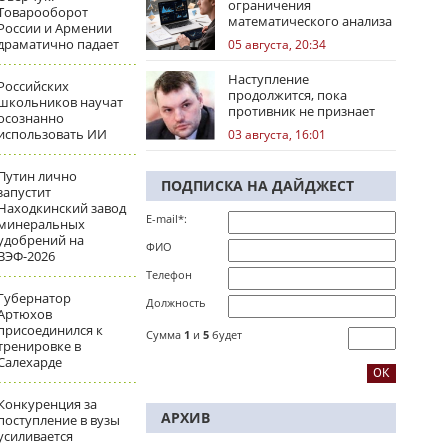
ограничения
Товарооборот
математического анализа
России и Армении
избирательных кампаний
драматично падает
05 августа, 20:34
Наступление
Российских
продолжится, пока
школьников научат
противник не признает
осознанно
стратегическое
использовать ИИ
03 августа, 16:01
поражение
Путин лично
ПОДПИСКА НА ДАЙДЖЕСТ
запустит
Находкинский завод
E-mail*:
минеральных
удобрений на
ФИО
ВЭФ-2026
Телефон
Губернатор
Должность
Артюхов
присоединился к
Сумма
1
и
5
будет
тренировке в
Салехарде
Конкуренция за
АРХИВ
поступление в вузы
усиливается