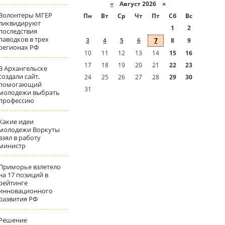
«
Август 2026 »
Волонтеры МГЕР
Пн
Вт
Ср
Чт
Пт
Сб
Вс
ликвидируют
1
2
последствия
паводков в трех
3
4
5
6
7
8
9
регионах РФ
10
11
12
13
14
15
16
17
18
19
20
21
22
23
В Архангельске
создали сайт,
24
25
26
27
28
29
30
помогающий
31
молодежи выбрать
профессию
Какие идеи
молодежи Воркуты
взял в работу
министр
Приморье взлетело
на 17 позиций в
рейтинге
инновационного
развития РФ
Решение