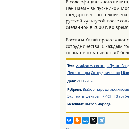
В ходе официального визита
Пэн Паем – выпускником Мо
государственного техническо
русской культурой после сов
сделанной в 2000 г. во врем
Россия и Китай продолжают 
сотрудничества. С каждым г
формат и охватывает всё бол
Асафов Александр
Путин Вла
Теги:
Переговоры
Сотрудничество
[ Все
21.05.2026
Дата:
Выбор народа: эксклюзив
Рубрики:
Эксперты Центра ПРИСП
|
Заруб
Выбор народа
Источник: