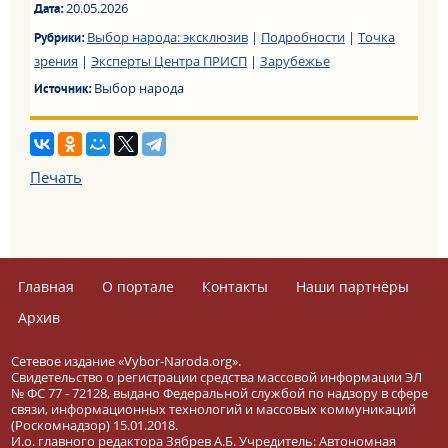
20.05.2026
Дата:
Выбор народа: эксклюзив
|
Подробности
|
Точка
Рубрики:
зрения
|
Эксперты Центра ПРИСП
|
Зарубежье
Выбор народа
Источник:
Печать
Главная
О портале
Контакты
Наши партнёры
Архив
Сетевое издание «Vybor-Naroda.org».
Свидетельство о регистрации средства массовой информации ЭЛ
№ ФС 77 - 72128, выдано Федеральной службой по надзору в сфере
связи, информационных технологий и массовых коммуникаций
(Роскомнадзор) 15.01.2018.
И.о. главного редактора Зябрев А.Б. Учредитель: Автономная