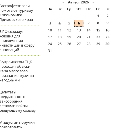
«
Август 2026 »
Гастрофестивали
Пн
Вт
Ср
Чт
Пт
Сб
Вс
помогают туризму
и экономике
1
2
Приморского края
3
4
5
6
7
8
9
10
11
12
13
14
15
16
В РФ создадут
условия для
17
18
19
20
21
22
23
привлечения
24
25
26
27
28
29
30
инвестиций в сферу
инноваций
31
В украинском ТЦК
проходят обыски
из-за массового
признания мужчин
негодными
Депутаты
свердловского
Заксобрания
оставили вейпы
следующему созыву
Мишустин поручил
подготовить