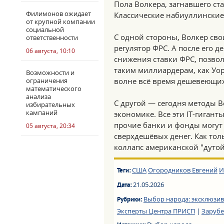
Пола Волкера, загнавшего ст
Филимонов ожидает
Классические набиуллинские
от крупной компании
социальной
С одной стороны, Волкер св
ответственности
регулятор ФРС. А после его 
06 августа, 10:10
снижения ставки ФРС, позвол
таким миллиардерам, как Уо
Возможности и
ограничения
волне всё время дешевеющих
математического
анализа
С другой — сегодня методы 
избирательных
кампаний
экономике. Все эти IT-гиган
прочие банки и фонды могут 
05 августа, 20:34
сверхдешёвых денег. Как тол
коллапс американской "дуто
США
Огородников Евгений
И
Теги:
21.05.2026
Дата:
Выбор народа: эксклюзив
Рубрики:
Эксперты Центра ПРИСП
|
Заруб