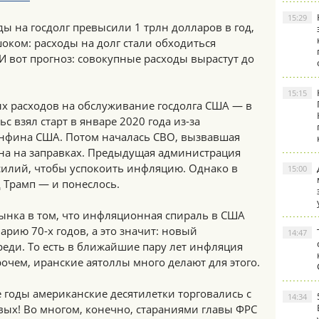
15:29
ды на госдолг превысили 1 трлн долларов в год,
шоком: расходы на долг стали обходиться
 вот прогноз: совокупные расходы вырастут до
15:15
х расходов на обслуживание госдолга США — в
взял старт в январе 2020 года из-за
нфина США. Потом началась СВО, вызвавшая
ина на заправках. Предыдущая администрация
илий, чтобы успокоить инфляцию. Однако в
15:00
 Трамп — и понеслось.
рынка в том, что инфляционная спираль в США
арию 70-х годов, а это значит: новый
14:47
ди. То есть в ближайшие пару лет инфляция
рочем, иранские аятоллы много делают для этого.
е годы американские десятилетки торговались с
14:34
вых! Во многом, конечно, стараниями главы ФРС