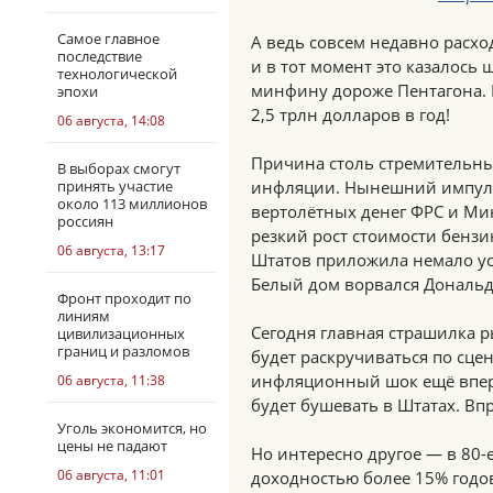
Самое главное
А ведь совсем недавно расхо
последствие
и в тот момент это казалось 
технологической
минфину дороже Пентагона. И
эпохи
2,5 трлн долларов в год!
06 августа, 14:08
Причина столь стремительны
В выборах смогут
принять участие
инфляции. Нынешний импульс 
около 113 миллионов
вертолётных денег ФРС и Ми
россиян
резкий рост стоимости бенз
06 августа, 13:17
Штатов приложила немало ус
Белый дом ворвался Дональд
Фронт проходит по
линиям
Сегодня главная страшилка 
цивилизационных
границ и разломов
будет раскручиваться по сцен
инфляционный шок ещё впере
06 августа, 11:38
будет бушевать в Штатах. Вп
Уголь экономится, но
цены не падают
Но интересно другое — в 80-
06 августа, 11:01
доходностью более 15% годо