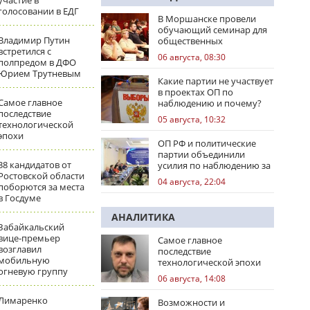
участие в
голосовании в ЕДГ
В Моршанске провели
обучающий семинар для
Владимир Путин
общественных
встретился с
наблюдателей
06 августа, 08:30
полпредом в ДФО
Юрием Трутневым
Какие партии не участвует
в проектах ОП по
Самое главное
наблюдению и почему?
последствие
05 августа, 10:32
технологической
эпохи
ОП РФ и политические
партии объединили
38 кандидатов от
усилия по наблюдению за
Ростовской области
выборами
04 августа, 22:04
поборются за места
в Госдуме
АНАЛИТИКА
Забайкальский
вице-премьер
Самое главное
возглавил
последствие
мобильную
технологической эпохи
огневую группу
06 августа, 14:08
Лимаренко
Возможности и