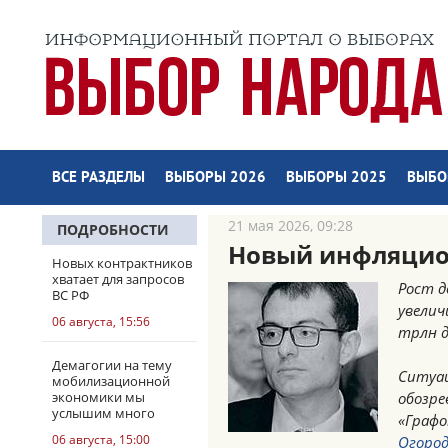
ВСЕ РАЗДЕЛЫ
ВЫБОРЫ 2026
ВЫБОРЫ 2025
ВЫБО
21 мая 2026, 09:28
ПОДРОБНОСТИ
Новый инфляцио
Новых контрактников
хватает для запросов
Рост д
ВС РФ
увелич
06 августа, 15:56
трлн д
Демагогии на тему
Ситуа
мобилизационной
экономики мы
обозре
услышим много
«Графо
06 августа, 15:00
Огоро