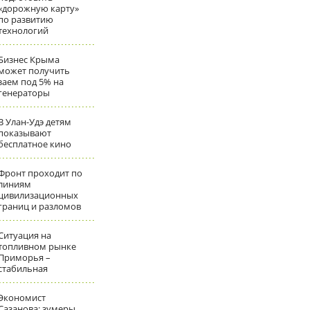
«дорожную карту»
по развитию
технологий
Бизнес Крыма
может получить
заем под 5% на
генераторы
В Улан-Удэ детям
показывают
бесплатное кино
Фронт проходит по
линиям
цивилизационных
границ и разломов
Ситуация на
топливном рынке
Приморья –
стабильная
Экономист
Сазанова: зумеры