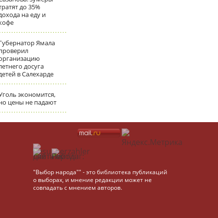
тратят до 35%
дохода на еду и
кофе
Губернатор Ямала
проверил
организацию
летнего досуга
детей в Салехарде
Уголь экономится,
но цены не падают
"Выбор народа"" - это библиотека публикаций
о выборах, и мнение редакции может не
совпадать с мнением авторов.