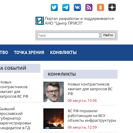
Портал разработан и поддерживается
АНО "Центр ПРИСП"
ТВО
ТОЧКА ЗРЕНИЯ
КОНФЛИКТЫ
ТА СОБЫТИЙ
КОНФЛИКТЫ
Новых
Новых контрактников
контрактников
хватает для запросов ВС
хватает для
РФ
запросов ВС РФ
06 августа, 15:56
Бывший
ВС РФ поразили
ярославский
работающие на ВСУ
губернатор
объекты инфраструктуры
зарегистрирован
и центры логистики
06 августа, 12:59
кандидатом в ГД