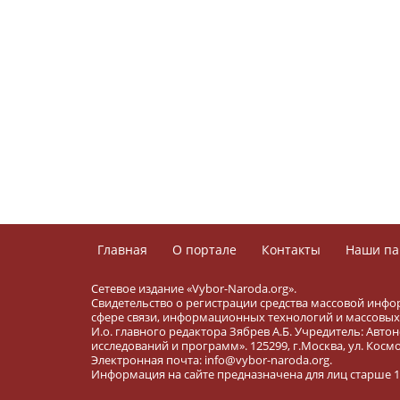
Главная
О портале
Контакты
Наши па
Сетевое издание «Vybor-Naroda.org».
Свидетельство о регистрации средства массовой инфо
сфере связи, информационных технологий и массовых 
И.о. главного редактора Зябрев А.Б. Учредитель: Ав
исследований и программ». 125299, г.Москва, ул. Космона
Электронная почта: info@vybor-naroda.org.
Информация на сайте предназначена для лиц старше 16