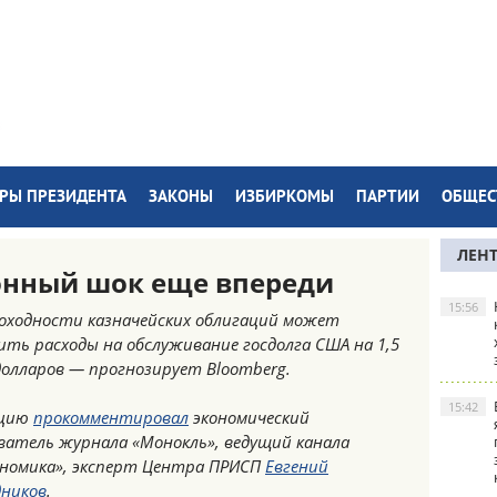
РЫ ПРЕЗИДЕНТА
ЗАКОНЫ
ИЗБИРКОМЫ
ПАРТИИ
ОБЩЕС
ЛЕН
нный шок еще впереди
15:56
оходности казначейских облигаций может
ить расходы на обслуживание госдолга США на 1,5
олларов — прогнозирует Bloomberg.
15:42
цию
прокомментировал
экономический
ватель журнала «Монокль», ведущий канала
номика», эксперт Центра ПРИСП
Евгений
дников
.