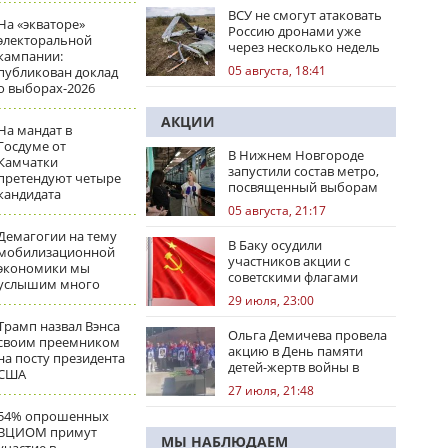
ВСУ не смогут атаковать
На «экваторе»
Россию дронами уже
электоральной
через несколько недель
кампании:
05 августа, 18:41
публикован доклад
о выборах-2026
АКЦИИ
На мандат в
Госдуме от
В Нижнем Новгороде
Камчатки
запустили состав метро,
претендуют четыре
посвященный выборам
кандидата
05 августа, 21:17
Демагогии на тему
В Баку осудили
мобилизационной
участников акции с
экономики мы
советскими флагами
услышим много
29 июля, 23:00
Трамп назвал Вэнса
Ольга Демичева провела
своим преемником
акцию в День памяти
на посту президента
детей-жертв войны в
США
Донбассе
27 июля, 21:48
54% опрошенных
ВЦИОМ примут
МЫ НАБЛЮДАЕМ