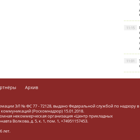
11:15
11:01
ртнёры
Архив
рмации ЭЛ № ФС 77 - 72128, выдано Федеральной службой по надзору в
коммуникаций (Роскомнадзор) 15.01.2018.
тономная некоммерческая организация «Центр прикладных
вта Волкова, д. 5, к. 1, пом. 1, +74951157453.
 лет.