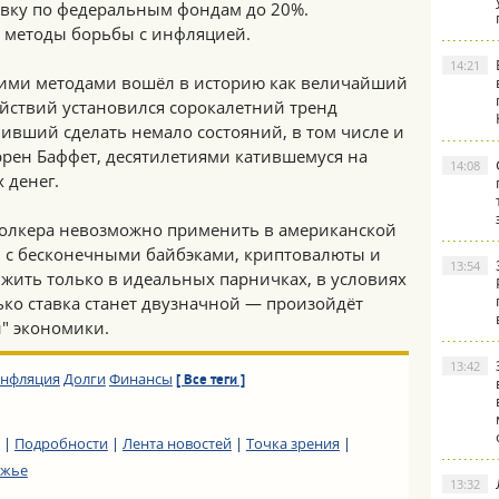
авку по федеральным фондам до 20%.
 методы борьбы с инфляцией.
14:21
оими методами вошёл в историю как величайший
действий установился сорокалетний тренд
ивший сделать немало состояний, в том числе и
ррен Баффет, десятилетиями катившемуся на
14:08
 денег.
Волкера невозможно применить в американской
ты с бесконечными байбэками, криптовалюты и
13:54
жить только в идеальных парничках, в условиях
ько ставка станет двузначной — произойдёт
й" экономики.
13:42
нфляция
Долги
Финансы
[ Все теги ]
|
Подробности
|
Лента новостей
|
Точка зрения
|
ежье
13:32