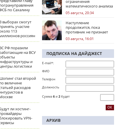
представили главу
ограничения
погрануправления
математического анализа
ФСБ по Сахалину
избирательных кампаний
05 августа, 20:34
В выборах смогут
Наступление
принять участие
продолжится, пока
около 113
противник не признает
миллионов россиян
стратегическое
03 августа, 16:01
поражение
ВС РФ поразили
работающие на ВСУ
ПОДПИСКА НА ДАЙДЖЕСТ
объекты
инфраструктуры и
E-mail*:
центры логистики
ФИО
Шопинг стал второй
Телефон
по величине
статьей расходов
Должность
интуристов в
Москве
Сумма
6
и
2
будет
Будут ли хостинг-
провайдеры
блокировать VPN-
АРХИВ
сервисы