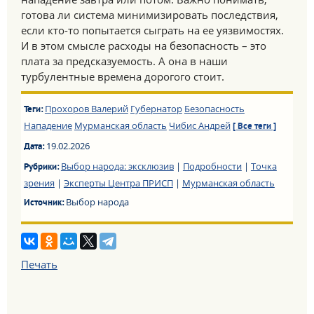
готова ли система минимизировать последствия,
если кто-то попытается сыграть на ее уязвимостях.
И в этом смысле расходы на безопасность – это
плата за предсказуемость. А она в наши
турбулентные времена дорогого стоит.
Прохоров Валерий
Губернатор
Безопасность
Теги:
Нападение
Мурманская область
Чибис Андрей
[ Все теги ]
19.02.2026
Дата:
Выбор народа: эксклюзив
|
Подробности
|
Точка
Рубрики:
зрения
|
Эксперты Центра ПРИСП
|
Мурманская область
Выбор народа
Источник:
Печать