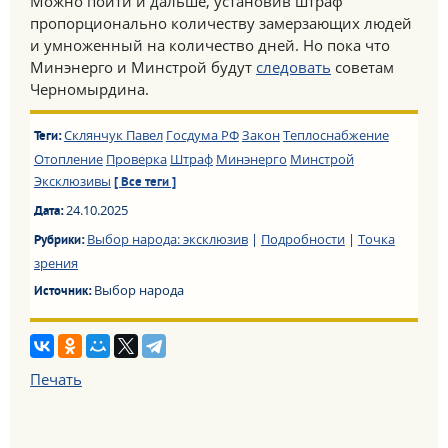
Можно пойти и дальше, установив штраф
пропорционально количеству замерзающих людей
и умноженный на количество дней. Но пока что
Минэнерго и Минстрой будут
следовать
советам
Черномырдина.
Склянчук Павел
Госдума РФ
Закон
Теплоснабжение
Теги:
Отопление
Проверка
Штраф
Минэнерго
Минстрой
Эксклюзивы
[ Все теги ]
24.10.2025
Дата:
Выбор народа: эксклюзив
|
Подробности
|
Точка
Рубрики:
зрения
Выбор народа
Источник:
Печать