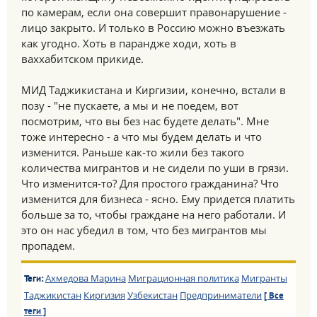
по камерам, если она совершит правонарушение -
лицо закрыто. И только в Россию можно въезжать
как угодно. Хоть в парандже ходи, хоть в
ваххабитском прикиде.
МИД Таджикистана и Киргизии, конечно, встали в
позу - "не пускаете, а мы и не поедем, вот
посмотрим, что вы без нас будете делать". Мне
тоже интересно - а что мы будем делать и что
изменится. Раньше как-то жили без такого
количества мигрантов и не сидели по уши в грязи.
Что изменится-то? Для простого гражданина? Что
изменится для бизнеса - ясно. Ему придется платить
больше за то, чтобы граждане на него работали. И
это он нас убедил в том, что без мигрантов мы
пропадем.
Ахмедова Марина
Миграционная политика
Мигранты
Теги:
Таджикистан
Киргизия
Узбекистан
Предприниматели
[ Все
теги ]