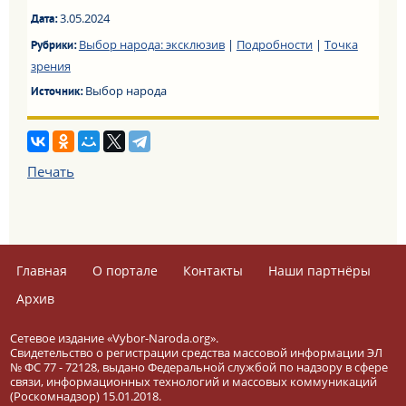
3.05.2024
Дата:
Выбор народа: эксклюзив
|
Подробности
|
Точка
Рубрики:
зрения
Выбор народа
Источник:
Печать
Главная
О портале
Контакты
Наши партнёры
Архив
Сетевое издание «Vybor-Naroda.org».
Свидетельство о регистрации средства массовой информации ЭЛ
№ ФС 77 - 72128, выдано Федеральной службой по надзору в сфере
связи, информационных технологий и массовых коммуникаций
(Роскомнадзор) 15.01.2018.