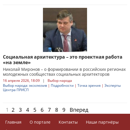
Социальная архитектура – это проектная работа
«на земле»
Николай Миронов – о формировании в российских регионах
молодежных сообществах социальных архитекторов
16 апреля 2026, 18:09
|
Выбор народа
Выбор народа: эксклюзив
|
Подробности
|
Точка зрения
|
Эксперты
Центра ПРИСП
1
2
3
4
5
6
7
8
9
Вперед
Главная
О портале
Контакты
Наши партнёры