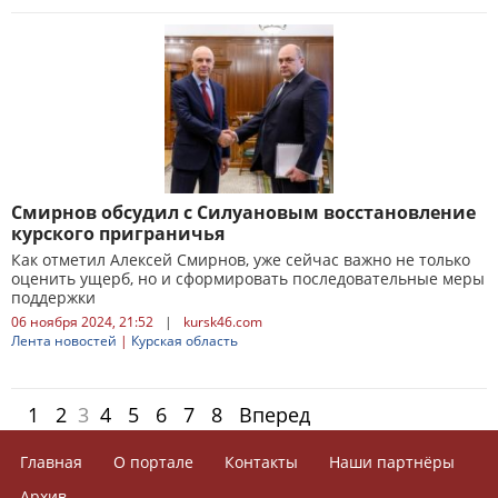
Смирнов обсудил с Силуановым восстановление
курского приграничья
Как отметил Алексей Смирнов, уже сейчас важно не только
оценить ущерб, но и сформировать последовательные меры
поддержки
06 ноября 2024, 21:52
|
kursk46.com
Лента новостей
|
Курская область
1
2
3
4
5
6
7
8
Вперед
Главная
О портале
Контакты
Наши партнёры
Архив