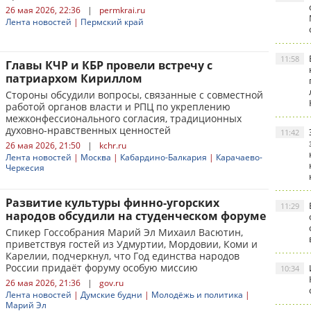
26 мая 2026, 22:36
|
permkrai.ru
Лента новостей
|
Пермский край
11:58
Главы КЧР и КБР провели встречу с
патриархом Кириллом
Стороны обсудили вопросы, связанные с совместной
работой органов власти и РПЦ по укреплению
межконфессионального согласия, традиционных
духовно-нравственных ценностей
11:42
26 мая 2026, 21:50
|
kchr.ru
Лента новостей
|
Москва
|
Кабардино-Балкария
|
Карачаево-
Черкесия
Развитие культуры финно-угорских
11:29
народов обсудили на студенческом форуме
Спикер Госсобрания Марий Эл Михаил Васютин,
приветствуя гостей из Удмуртии, Мордовии, Коми и
Карелии, подчеркнул, что Год единства народов
России придаёт форуму особую миссию
10:34
26 мая 2026, 21:36
|
gov.ru
Лента новостей
|
Думские будни
|
Молодёжь и политика
|
Марий Эл