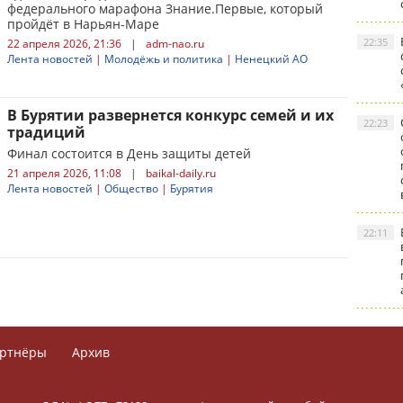
федерального марафона Знание.Первые, который
пройдёт в Нарьян-Маре
22:35
22 апреля 2026, 21:36
|
adm-nao.ru
Лента новостей
|
Молодёжь и политика
|
Ненецкий АО
В Бурятии развернется конкурс семей и их
22:23
традиций
Финал состоится в День защиты детей
21 апреля 2026, 11:08
|
baikal-daily.ru
Лента новостей
|
Общество
|
Бурятия
22:11
ртнёры
Архив