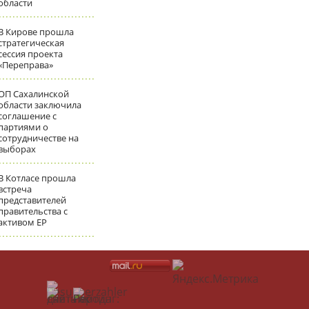
области
В Кирове прошла
стратегическая
сессия проекта
«Переправа»
ОП Сахалинской
области заключила
соглашение с
партиями о
сотрудничестве на
выборах
В Котласе прошла
встреча
представителей
правительства с
активом ЕР