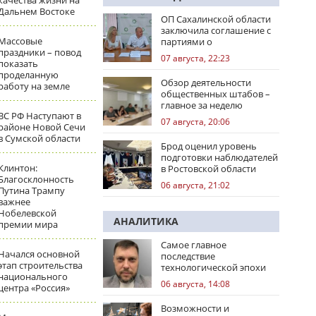
качества жизни на
Дальнем Востоке
ОП Сахалинской области
заключила соглашение с
Массовые
партиями о
праздники – повод
сотрудничестве на
07 августа, 22:23
показать
выборах
проделанную
Обзор деятельности
работу на земле
общественных штабов –
главное за неделю
ВС РФ Наступают в
07 августа, 20:06
районе Новой Сечи
в Сумской области
Брод оценил уровень
подготовки наблюдателей
Клинтон:
в Ростовской области
Благосклонность
06 августа, 21:02
Путина Трампу
важнее
Нобелевской
АНАЛИТИКА
премии мира
Самое главное
Начался основной
последствие
этап строительства
технологической эпохи
национального
06 августа, 14:08
центра «Россия»
Возможности и