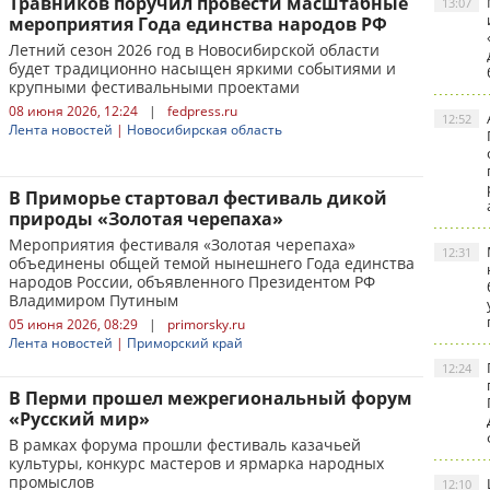
Травников поручил провести масштабные
13:07
мероприятия Года единства народов РФ
Летний сезон 2026 год в Новосибирской области
будет традиционно насыщен яркими событиями и
крупными фестивальными проектами
08 июня 2026, 12:24
|
fedpress.ru
12:52
Лента новостей
|
Новосибирская область
В Приморье стартовал фестиваль дикой
природы «Золотая черепаха»
Мероприятия фестиваля «Золотая черепаха»
12:31
объединены общей темой нынешнего Года единства
народов России, объявленного Президентом РФ
Владимиром Путиным
05 июня 2026, 08:29
|
primorsky.ru
Лента новостей
|
Приморский край
12:24
В Перми прошел межрегиональный форум
«Русский мир»
В рамках форума прошли фестиваль казачьей
культуры, конкурс мастеров и ярмарка народных
промыслов
12:10