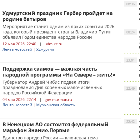
08:36
Удмуртский праздник Гербер пройдет на
родине батыров
Мероприятие станет одним из ярких событий 2026
года, который президент страны Владимир Путин
08:24
объявил Годом единства народов России
12 мая 2026, 22:40
|
udmurt.ru
Лента новостей
|
Удмуртия
23:01
Поддержка саамов — важная часть
народной программы «На Севере – жить!»
Губернатор Андрей Чибис подвел итоги
празднования Дня коренных малочисленных
22:49
народов Российской Федерации
04 мая 2026, 22:14
|
gov-murman.ru
Лента новостей
|
Мурманская область
22:42
В Ненецком АО состоится федеральный
марафон Знание.Первые
Единство народов России — ключевая тема