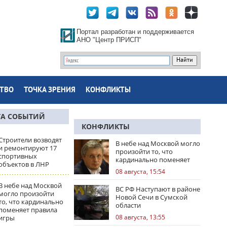
Портал разработан и поддерживается
АНО "Центр ПРИСП"
ТВО
ТОЧКА ЗРЕНИЯ
КОНФЛИКТЫ
ТА СОБЫТИЙ
КОНФЛИКТЫ
Строители возводят
В небе над Москвой могло
и ремонтируют 17
произойти то, что
спортивных
кардинально поменяет
объектов в ЛНР
правила игры
08 августа, 15:54
В небе над Москвой
ВС РФ Наступают в районе
могло произойти
Новой Сечи в Сумской
то, что кардинально
области
поменяет правила
08 августа, 13:55
игры