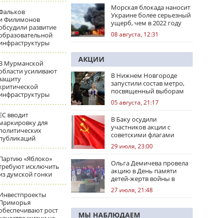
Морская блокада наносит
Фальков
Украине более серьезный
и Филимонов
ущерб, чем в 2022 году
обсудили развитие
08 августа, 12:31
образовательной
инфраструктуры
АКЦИИ
В Мурманской
области усиливают
В Нижнем Новгороде
защиту
запустили состав метро,
критической
посвященный выборам
инфраструктуры
05 августа, 21:17
ЕС вводит
В Баку осудили
маркировку для
участников акции с
политических
советскими флагами
публикаций
29 июля, 23:00
Партию «Яблоко»
Ольга Демичева провела
требуют исключить
акцию в День памяти
из думской гонки
детей-жертв войны в
Донбассе
27 июля, 21:48
Инвестпроекты
Приморья
обеспечивают рост
МЫ НАБЛЮДАЕМ