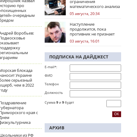
Мирошник назвал
ограничения
историю про
математического анализа
«похищенных
избирательных кампаний
05 августа, 20:34
детей» очередным
бредом
Наступление
продолжится, пока
Андрей Воробьев:
противник не признает
Подмосковье
стратегическое
03 августа, 16:01
оказывает
поражение
поддержку
региональным
ПОДПИСКА НА ДАЙДЖЕСТ
аграриям
E-mail*:
Морская блокада
наносит Украине
ФИО
более серьезный
Телефон
ущерб, чем в 2022
году
Должность
Поздравление
Сумма
9
и
9
будет
губернатора
Приморского края с
Днем
физкультурника
АРХИВ
Школьники из РФ