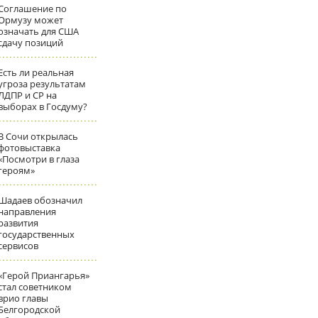
Соглашение по
Ормузу может
означать для США
сдачу позиций
Есть ли реальная
угроза результатам
ЛДПР и СР на
выборах в Госдуму?
В Сочи открылась
фотовыставка
«Посмотри в глаза
героям»
Шадаев обозначил
направления
развития
государственных
сервисов
«Герой Приангарья»
стал советником
врио главы
Белгородской