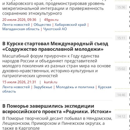
и Хабаровского края, продемонстрировав уровень
15:36
межрегиональной интеграции и приверженность
сохранению этнокультурного
20 июля 2026, 09:36
|
49gov.ru
Лента новостей
|
Общество
|
Хабаровский край
|
Магаданская область
|
Чукотский АО
15:11
В Курске стартовал Международный съезд
«Содружество православной молодежи»
Масштабный форум приурочен к Году единства
народов России и объединяет представителей
молодого поколения из разных стран мира на основе
15:02
духовно-нравственных, историко-культурных и
патриотических ценностей
15 июля 2026, 21:31
|
kursk.ru
Лента новостей
|
Зарубежье
|
Молодёжь и политика
|
Курская
область
14:46
В Поморье завершились экспедиции
всероссийского проекта «Родники. Истоки»
14:12
В Поморье творческий десант побывал в Няндомском,
Лешуконском, Приморском и Пинежском округах, а
также в Каргополе