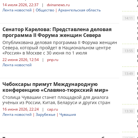
14 июля 2026, 22:37
|
dvinanews.ru
Лента новостей
|
Общество
|
Архангельская область
14:11
Сенатор Карелова: Представлена деловая
программа II Форума женщин Севера
Опубликована деловая программа II Форума женщин
Севера, который пройдет в Национальном центре
13:55
«Россия» в Москве с 30 июня по 1 июля
22 июня 2026, 12:54
|
pnp.ru
Лента новостей
13:49
Чебоксары примут Международную
конференцию «Славяно‑тюркский мир»
Столица Чувашии станет площадкой для диалога
учёных из России, Китая, Беларуси и других стран
16 июня 2026, 22:24
|
cap.ru
13:30
Лента новостей
|
Зарубежье
|
Чувашия