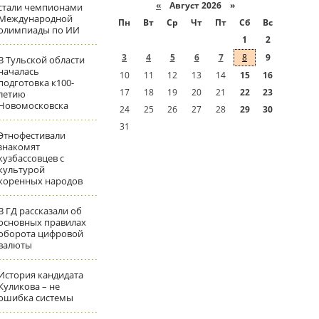
«
Август 2026 »
стали чемпионами
Международной
Пн
Вт
Ср
Чт
Пт
Сб
Вс
олимпиады по ИИ
1
2
3
4
5
6
7
8
9
В Тульской области
началась
10
11
12
13
14
15
16
подготовка к100-
17
18
19
20
21
22
23
летию
Новомосковска
24
25
26
27
28
29
30
31
Этнофестивали
знакомят
кузбассовцев с
культурой
коренных народов
В ГД рассказали об
основных правилах
оборота цифровой
валюты
История кандидата
Куликова – не
ошибка системы