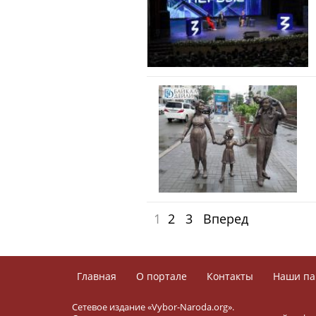
1
2
3
Вперед
Главная
О портале
Контакты
Наши па
Сетевое издание «Vybor-Naroda.org».