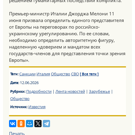
решением гуманитарных последствий конфликта.
Премьер-министр Италии Джорджа Мелони 11
июня призвала определить единого представителя
от Европы на переговорах по российско-
украинскому урегулированию. По ее словам,
необходимо определить авторитетную фигуру,
наделенную «доверием и мандатом всех
государств-членов для представления точки зрения
Европы».
Санкции
Италия
Общество
СВО
Теги:
[ Все теги ]
12.06.2026
Дата:
Подробности
|
Лента новостей
|
Зарубежье
|
Рубрики:
Общество
Известия
Источник:
Печать