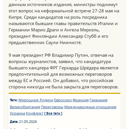
данным источников издания, министры поднимут
этот вопрос на неформальной встрече 27-28 мая на
Кипре. Среди кандидатов на роль посредника
называются бывшие главы правительств Италии и
Германии Марио Драги и Ангела Меркель,
президент Финляндии Александер Стубб и его
предшественник Саули Ниинистё.
9 мая президент РФ Владимир Путин, отвечая на
вопросы журналистов, заявил, что кандидатура
бывшего канцлера ФРГ Герхарда Шрёдера является
предпочтительной для возможных переговоров
между ЕС и Россией. Он добавил, что российская
сторона никогда не была закрыта для переговоров.
Мирошник Родион
Евросоюз
Франция
Германия
Теги:
Великобритания
Переговоры
Международные отношения
Украина
Конфликт
[ Все теги ]
21.05.2026
Дата: