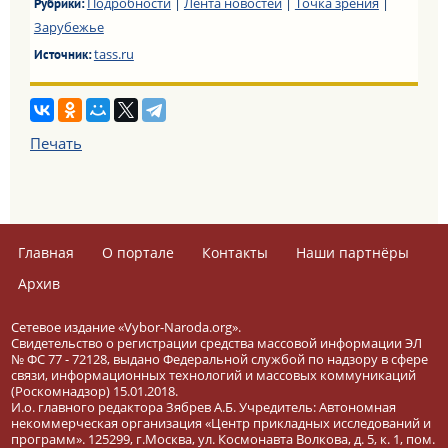
Подробности
|
Лента новостей
|
Точка зрения
|
Рубрики:
Зарубежье
tass.ru
Источник:
Печать
Главная
О портале
Контакты
Наши партнёры
Архив
Сетевое издание «Vybor-Naroda.org».
Свидетельство о регистрации средства массовой информации ЭЛ
№ ФС 77 - 72128, выдано Федеральной службой по надзору в сфере
связи, информационных технологий и массовых коммуникаций
(Роскомнадзор) 15.01.2018.
И.о. главного редактора Зябрев А.Б. Учредитель: Автономная
некоммерческая организация «Центр прикладных исследований и
программ». 125299, г.Москва, ул. Космонавта Волкова, д. 5, к. 1, пом.