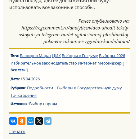
нужна победа, для ее достижения они будут
использовать все законные способы.
Ранее опубликовано на:
https://regcomment.ru/analytics/video-uhodit-teksty-
ostayutsya-telegram-budet-agitatsionnoj-ploshhadkoj-
poka-eto-zakonno-i-vygodno-kandidatam/
Баширов Марат
ЦИК
Выборы в Госдуму
Выборы-2026
Теги:
Избирательное законодательство
Интернет
Мессенджер
[
Все теги ]
15.04.2026
Дата:
Подробности
|
Выборы в Государственную думу
|
Рубрики:
Точка зрения
Выбор народа
Источник:
Печать