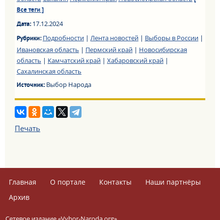
Все теги ]
17.12.2024
Дата:
Подробности
|
Лента новостей
|
Выборы в России
|
Рубрики:
Ивановская область
|
Пермский край
|
Новосибирская
область
|
Камчатский край
|
Хабаровский край
|
Сахалинская область
Выбор Народа
Источник:
Печать
Главная
О портале
Контакты
Наши партнёры
Архив
Сетевое издание «Vybor-Naroda.org».