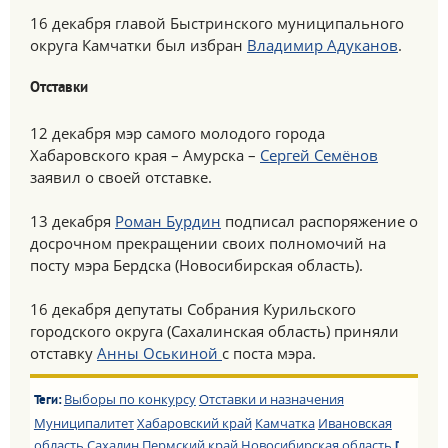
16 декабря главой Быстринского муниципального
округа Камчатки был избран
Владимир Адуканов
.
Отставки
12 декабря мэр самого молодого города
Хабаровского края – Амурска –
Сергей Семёнов
заявил о своей отставке.
13 декабря
Роман Бурдин
подписал распоряжение о
досрочном прекращении своих полномочий на
посту мэра Бердска (Новосибирская область).
16 декабря депутаты Собрания Курильского
городского округа (Сахалинская область) приняли
отставку
Анны Оськиной
с поста мэра.
Выборы по конкурсу
Отставки и назначения
Теги:
Муниципалитет
Хабаровский край
Камчатка
Ивановская
область
Сахалин
Пермский край
Новосибирская область
[