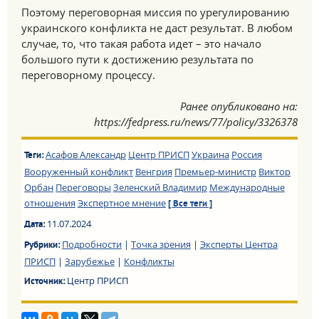
Поэтому переговорная миссия по урегулированию
украинского конфликта не даст результат. В любом
случае, то, что такая работа идет – это начало
большого пути к достижению результата по
переговорному процессу.
Ранее опубликовано на:
https://fedpress.ru/news/77/policy/3326378
Асафов Александр
Центр ПРИСП
Украина
Россия
Теги:
Вооруженный конфликт
Венгрия
Премьер-министр
Виктор
Орбан
Переговоры
Зеленский Владимир
Международные
отношения
Экспертное мнение
[ Все теги ]
11.07.2024
Дата:
Подробности
|
Точка зрения
|
Эксперты Центра
Рубрики:
ПРИСП
|
Зарубежье
|
Конфликты
Центр ПРИСП
Источник: