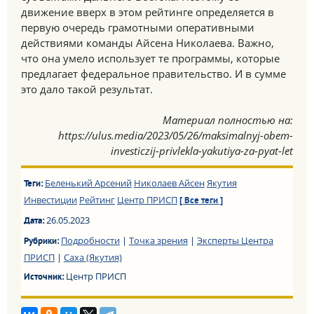
движение вверх в этом рейтинге определяется в
первую очередь грамотными оперативными
действиями команды Айсена Николаева. Важно,
что она умело использует те программы, которые
предлагает федеральное правительство. И в сумме
это дало такой результат.
Материал полностью на:
https://ulus.media/2023/05/26/maksimalnyj-obem-
investiczij-privlekla-yakutiya-za-pyat-let
Беленький Арсений
Николаев Айсен
Якутия
Теги:
Инвестиции
Рейтинг
Центр ПРИСП
[ Все теги ]
26.05.2023
Дата:
Подробности
|
Точка зрения
|
Эксперты Центра
Рубрики:
ПРИСП
|
Саха (Якутия)
Центр ПРИСП
Источник: