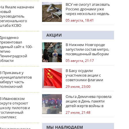
ВСУ не смогут атаковать
На Ямале назначен
Россию дронами уже
новый
через несколько недель
руководитель
05 августа, 18:41
регионального
штаба КСВО
АКЦИИ
Дрозденко
презентовал
В Нижнем Новгороде
единый сайт к 100-
запустили состав метро,
летию
посвященный выборам
Ленинградской
области
05 августа, 21:17
В Баку осудили
В Прикамье у
участников акции с
муниципалитетов
советскими флагами
заберут часть
полномочий
29 июля, 23:00
Ольга Демичева провела
В Ивановском
акцию в День памяти
округе откроют
детей-жертв войны в
школу пилотов и
Донбассе
гостиничный
27 июля, 21:48
комплекс
МЫ НАБЛЮДАЕМ