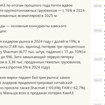
мАЗ по итогам прошлого года почти вдвое
09:42
нте крупнотоннажных грузовиков — с 16% в 2024
изованных экземпляров) в 2025-м.
енды — основные конкуренты камского
ции.
09:30
л лидером рынка в 2024 году с долей в 19%, в
есто (7,68 тыс. единиц), потеряв три процентных
 у Shacman (4,77 тыс. штук, падение с 15 до 10%) и
11 до 9%). Зато замыкающий первую пятерку
09:23
ом в 3,38 тыс. проданных тяжелых грузовиков,
нка (против 5% в 2024 году).
ские марки падают быстрее рынка: самое
09:11
ке лидеров продемонстрировал китайский
но просели также Shacman (−69,6%), FAW (−62,7%),
5%). Меньше всех в продажах потерял КамАЗ