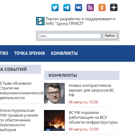
Портал разработан и поддерживается
АНО "Центр ПРИСП"
ТВО
ТОЧКА ЗРЕНИЯ
КОНФЛИКТЫ
ТА СОБЫТИЙ
КОНФЛИКТЫ
В Тыве обновили
Новых контрактников
Стратегию
хватает для запросов ВС
внешнеэкономической
РФ
деятельности
06 августа, 15:56
Южно-Курильская
ВС РФ поразили
ТИК провела учения
работающие на ВСУ
по обеспечению
объекты инфраструктуры
безопасности
и центры логистики
06 августа, 12:59
выборов