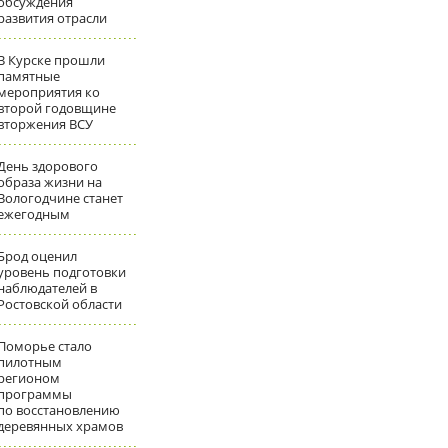
обсуждения
развития отрасли
В Курске прошли
памятные
мероприятия ко
второй годовщине
вторжения ВСУ
День здорового
образа жизни на
Вологодчине станет
ежегодным
Брод оценил
уровень подготовки
наблюдателей в
Ростовской области
Поморье стало
пилотным
регионом
программы
по восстановлению
деревянных храмов