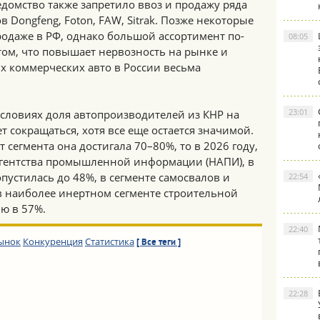
ведомство также запретило ввоз и продажу ряда
 Dongfeng, Foton, FAW, Sitrak. Позже некоторые
одаже в РФ, однако большой ассортимент по-
08:05
том, что повышает нервозность на рынке и
х коммерческих авто в России весьма
23:01
условиях доля автопроизводителей из КНР на
 сокращаться, хотя все еще остается значимой.
 сегмента она достигала 70–80%, то в 2026 году,
агентства промышленной информации (НАПИ), в
пустилась до 48%, в сегменте самосвалов и
22:54
в наиболее инертном сегменте строительной
ю в 57%.
22:40
ынок
Конкуренция
Статистика
[ Все теги ]
22:28