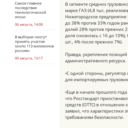
Самое главное
В сегменте средних грузовик
последствие
марке ГАЗ (4,8 тыс. реализов
технологической
Нижегородское предприятие 
эпохи
до 38% против 33% годом ране
06 августа, 14:08
долей 28% против прежних 25%
доля снизилась с 16 до 10%), 
В выборах смогут
принять участие
шт., 4% после прежних 7%).
около 113 миллионов
россиян
Правда, укрепление позиций 
06 августа, 13:17
административного ресурса.
▫️С одной стороны, регулято
для импортируемых грузовик
▫️Еще в начале прошлого год
что Росстандарт приостанавл
средств (ОТТС) в отношении 
заявил, что характеристики 
требованиям безопасности.