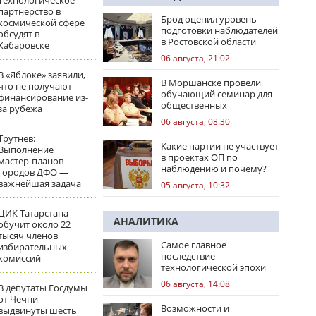
Технологическое
партнерство в
Брод оценил уровень
космической сфере
подготовки наблюдателей
обсудят в
в Ростовской области
Хабаровске
06 августа, 21:02
В «Яблоке» заявили,
В Моршанске провели
что не получают
обучающий семинар для
финансирование из-
общественных
за рубежа
наблюдателей
06 августа, 08:30
Трутнев:
Какие партии не участвует
Выполнение
в проектах ОП по
мастер-планов
наблюдению и почему?
городов ДФО —
важнейшая задача
05 августа, 10:32
ЦИК Татарстана
АНАЛИТИКА
обучит около 22
тысяч членов
Самое главное
избирательных
последствие
комиссий
технологической эпохи
06 августа, 14:08
В депутаты Госдумы
от Чечни
Возможности и
выдвинуты шесть