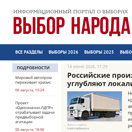
ВСЕ РАЗДЕЛЫ
ВЫБОРЫ 2026
ВЫБОРЫ 2025
ВЫБО
14 июня 2026, 11:29
ПОДРОБНОСТИ
Российские прои
Мировой автопром
углубляют локал
переживает кризис
06 августа, 19:24
Н
к
Проект
а
«Однозначно.ЛДПР»
отрабатывает задачи
п
предвыборной
и
агитации
Фото с сайта:
р
truck.ironhorse.ru
06 августа, 18:06