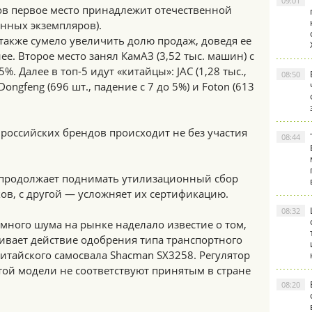
09:01
ов первое место принадлежит отечественной
анных экземпляров).
также сумело увеличить долю продаж, доведя ее
е. Второе место занял КамАЗ (3,52 тыс. машин) с
. Далее в топ-5 идут «китайцы»: JAC (1,28 тыс.,
08:50
Dongfeng (696 шт., падение с 7 до 5%) и Foton (613
российских брендов происходит не без участия
08:44
р продолжает поднимать утилизационный сбор
ов, с другой — усложняет их сертификацию.
08:32
а много шума на рынке наделало известие о том,
ивает действие одобрения типа транспортного
китайского самосвала Shacman SX3258. Регулятор
этой модели не соответствуют принятым в стране
08:20