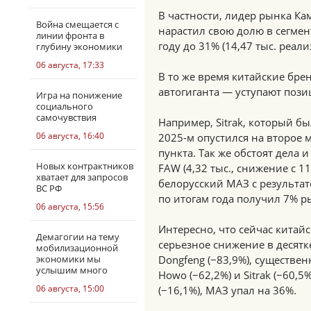
В частности, лидер рынка Ка
Война смещается с
нарастил свою долю в сегме
линии фронта в
году до 31% (14,47 тыс. реал
глубину экономики
06 августа, 17:33
В то же время китайские бр
автогиганта — уступают пози
Игра на понижение
социального
самочувствия
Например, Sitrak, который бы
06 августа, 16:40
2025-м опустился на второе м
пункта. Так же обстоят дела и
Новых контрактников
FAW (4,32 тыс., снижение с 
хватает для запросов
белорусский МАЗ c результат
ВС РФ
по итогам года получил 7% ры
06 августа, 15:56
Интересно, что сейчас китай
Демагогии на тему
серьезное снижение в десят
мобилизационной
экономики мы
Dongfeng (−83,9%), существен
услышим много
Howo (−62,2%) и Sitrak (−60,
06 августа, 15:00
(−16,1%), МАЗ упал на 36%.