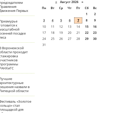
«
Август 2026 »
председателем
Правления
Пн
Вт
Ср
Чт
Пт
Сб
Вс
Движения Первых
1
2
3
4
5
6
7
8
9
Приамурье
готовится к
10
11
12
13
14
15
16
масштабной
17
18
19
20
21
22
23
осенней посадке
леса
24
25
26
27
28
29
30
31
В Воронежской
области проходит
стажировка
участников
программы
РАНХиГС
Лучшие
архитектурные
решения назвали в
Липецкой области
Фестиваль «Золотое
кольцо» стал
площадкой для