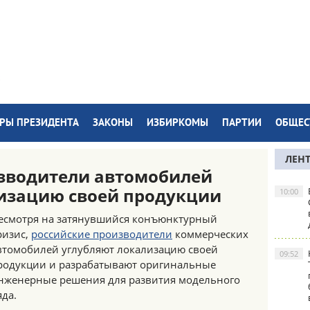
РЫ ПРЕЗИДЕНТА
ЗАКОНЫ
ИЗБИРКОМЫ
ПАРТИИ
ОБЩЕС
ЛЕН
зводители автомобилей
изацию своей продукции
10:00
есмотря на затянувшийся конъюнктурный
ризис,
российские производители
коммерческих
втомобилей углубляют локализацию своей
09:52
родукции и разрабатывают оригинальные
нженерные решения для развития модельного
яда.