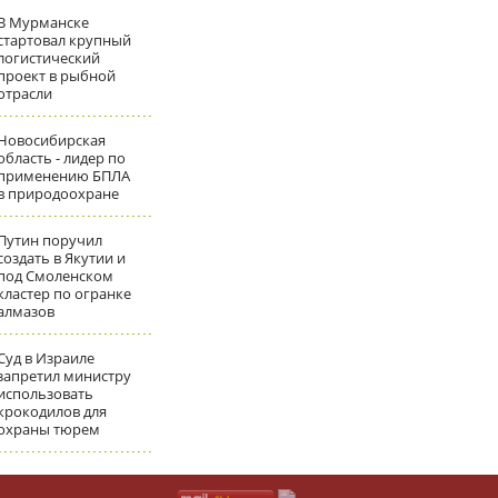
В Мурманске
стартовал крупный
логистический
проект в рыбной
отрасли
Новосибирская
область - лидер по
применению БПЛА
в природоохране
Путин поручил
создать в Якутии и
под Смоленском
кластер по огранке
алмазов
Суд в Израиле
запретил министру
использовать
крокодилов для
охраны тюрем