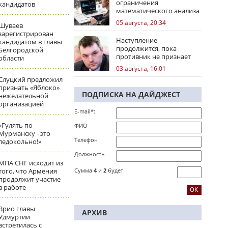
ограничения
кандидатов
математического анализа
избирательных кампаний
05 августа, 20:34
Шуваев
зарегистрирован
Наступление
кандидатом в главы
продолжится, пока
Белгородской
противник не признает
области
стратегическое
03 августа, 16:01
поражение
Слуцкий предложил
признать «Яблоко»
ПОДПИСКА НА ДАЙДЖЕСТ
нежелательной
организацией
E-mail*:
«Гулять по
ФИО
Мурманску - это
Телефон
ледокольно!»
Должность
МПА СНГ исходит из
того, что Армения
Сумма
4
и
2
будет
продолжит участие
в работе
Врио главы
АРХИВ
Удмуртии
встретилась с