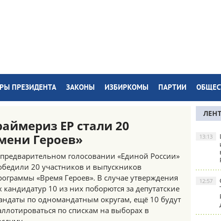
РЫ ПРЕЗИДЕНТА
ЗАКОНЫ
ИЗБИРКОМЫ
ПАРТИИ
ОБЩЕС
ЛЕН
аймериз ЕР стали 20
мени Героев»
13:13
 предварительном голосовании «Единой России»
обедили 20 участников и выпускников
рограммы «Время Героев». В случае утверждения
12:57
х кандидатур 10 из них поборются за депутатские
андаты по одномандатным округам, ещё 10 будут
аллотироваться по спискам на выборах в