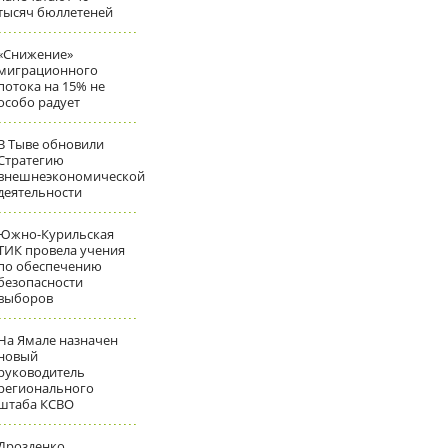
тысяч бюллетеней
«Снижение»
миграционного
потока на 15% не
особо радует
В Тыве обновили
Стратегию
внешнеэкономической
деятельности
Южно-Курильская
ТИК провела учения
по обеспечению
безопасности
выборов
На Ямале назначен
новый
руководитель
регионального
штаба КСВО
Дрозденко