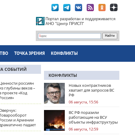
Портал разработан и поддерживается
АНО "Центр ПРИСП"
ТВО
ТОЧКА ЗРЕНИЯ
КОНФЛИКТЫ
ТА СОБЫТИЙ
КОНФЛИКТЫ
Ценности россиян
Новых контрактников
из глубины веков –
хватает для запросов ВС
в проекте «Код
РФ
Россия»
06 августа, 15:56
Оверчук:
ВС РФ поразили
Товарооборот
работающие на ВСУ
России и Армении
объекты инфраструктуры
драматично падает
и центры логистики
06 августа, 12:59