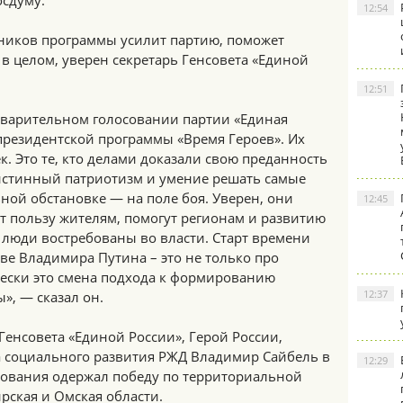
осдуму.
12:54
ников программы усилит партию, поможет
в целом, уверен секретарь Генсовета «Единой
12:51
дварительном голосовании партии «Единая
президентской программы «Время Героев». Их
к. Это те, кто делами доказали свою преданность
истинный патриотизм и умение решать самые
ной обстановке — на поле боя. Уверен, они
12:45
т пользу жителям, помогут регионам и развитию
 люди востребованы во власти. Старт времени
ве Владимира Путина – это не только про
ески это смена подхода к формированию
12:37
», — сказал он.
енсовета «Единой России», Герой России,
 социального развития РЖД Владимир Сайбель в
12:29
сования одержал победу по территориальной
ирская и Омская области.