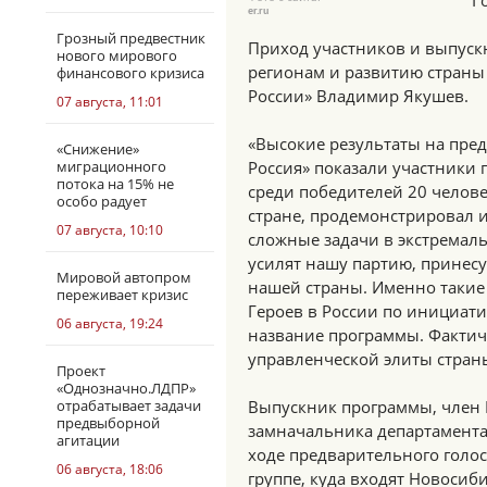
Г
er.ru
Грозный предвестник
Приход участников и выпуск
нового мирового
регионам и развитию страны 
финансового кризиса
России» Владимир Якушев.
07 августа, 11:01
«Высокие результаты на пре
«Снижение»
миграционного
Россия» показали участники 
потока на 15% не
среди победителей 20 челове
особо радует
стране, продемонстрировал 
07 августа, 10:10
сложные задачи в экстремаль
усилят нашу партию, принесу
Мировой автопром
нашей страны. Именно такие
переживает кризис
Героев в России по инициати
06 августа, 19:24
название программы. Фактич
управленческой элиты страны
Проект
«Однозначно.ЛДПР»
отрабатывает задачи
Выпускник программы, член Г
предвыборной
замначальника департамента
агитации
ходе предварительного голо
06 августа, 18:06
группе, куда входят Новосиб