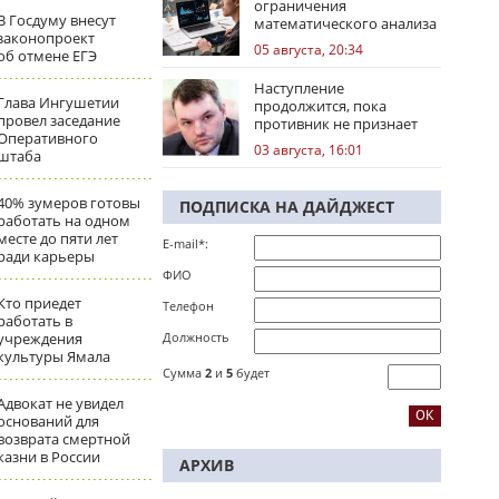
ограничения
В Госдуму внесут
математического анализа
законопроект
избирательных кампаний
05 августа, 20:34
об отмене ЕГЭ
Наступление
Глава Ингушетии
продолжится, пока
провел заседание
противник не признает
Оперативного
стратегическое
03 августа, 16:01
штаба
поражение
40% зумеров готовы
ПОДПИСКА НА ДАЙДЖЕСТ
работать на одном
месте до пяти лет
E-mail*:
ради карьеры
ФИО
Кто приедет
Телефон
работать в
учреждения
Должность
культуры Ямала
Сумма
2
и
5
будет
Адвокат не увидел
оснований для
возврата смертной
казни в России
АРХИВ