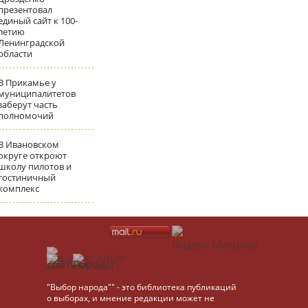
презентовал
единый сайт к 100-
летию
Ленинградской
области
В Прикамье у
муниципалитетов
заберут часть
полномочий
В Ивановском
округе откроют
школу пилотов и
гостиничный
комплекс
"Выбор народа"" - это библиотека публикаций
о выборах, и мнение редакции может не