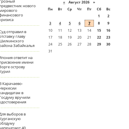
Грозный
«
Август 2026 »
предвестник нового
Пн
Вт
Ср
Чт
Пт
Сб
Вс
мирового
финансового
1
2
кризиса
3
4
5
6
7
8
9
10
11
12
13
14
15
16
Суд отправил в
отставку главу
17
18
19
20
21
22
23
Шилкинского
24
25
26
27
28
29
30
района Забайкалья
31
Япония ответит на
присвоение имени
Зорге острову
Курил
В Карачаево-
Черкесии
кандидатам в
Госдуму вручили
удостоверения
Для выборов в
Курганскую
облдуму
напечатают 40