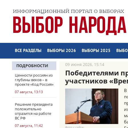
ВСЕ РАЗДЕЛЫ
ВЫБОРЫ 2026
ВЫБОРЫ 2025
ВЫБО
09 июня 2026, 15:14
ПОДРОБНОСТИ
Победителями пр
Ценности россиян из
участников «Вре
глубины веков – в
проекте «Код Россия»
В
07 августа, 13:13
п
п
Решение президента
положительно
и
отразится на работе
м
ВС РФ
б
07 августа, 11:42
Фото с сайта: