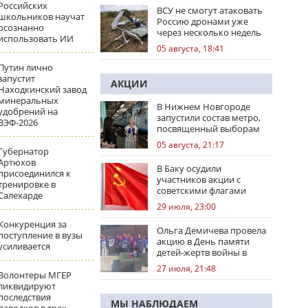
Российских
ВСУ не смогут атаковать
школьников научат
Россию дронами уже
осознанно
через несколько недель
использовать ИИ
05 августа, 18:41
Путин лично
запустит
АКЦИИ
Находкинский завод
минеральных
В Нижнем Новгороде
удобрений на
запустили состав метро,
ВЭФ-2026
посвященный выборам
05 августа, 21:17
Губернатор
Артюхов
В Баку осудили
присоединился к
участников акции с
тренировке в
советскими флагами
Салехарде
29 июля, 23:00
Конкуренция за
Ольга Демичева провела
поступление в вузы
акцию в День памяти
усиливается
детей-жертв войны в
Донбассе
27 июля, 21:48
Волонтеры МГЕР
ликвидируют
последствия
МЫ НАБЛЮДАЕМ