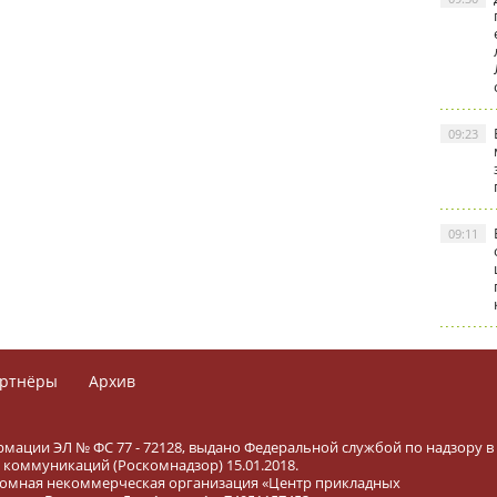
09:23
09:11
ртнёры
Архив
рмации ЭЛ № ФС 77 - 72128, выдано Федеральной службой по надзору в
коммуникаций (Роскомнадзор) 15.01.2018.
тономная некоммерческая организация «Центр прикладных