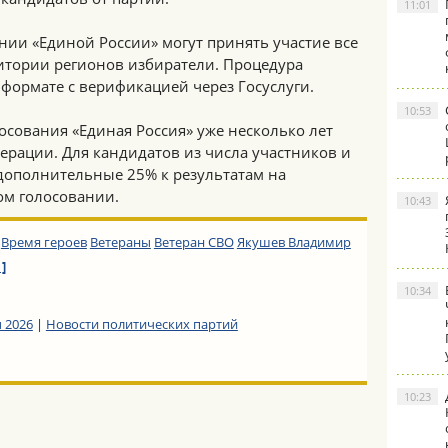
11:01
ии «Единой России» могут принять участие все
итории регионов избиратели. Процедура
формате с верификацией через Госуслуги.
10:53
осования «Единая Россия» уже несколько лет
ерации. Для кандидатов из числа участников и
дополнительные 25% к результатам на
ом голосовании.
10:43
Время героев
Ветераны
Ветеран СВО
Якушев Владимир
 ]
10:34
 2026
|
Новости политических партий
10:23