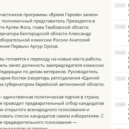
11:41
участников программы «Время Героев» заняли
: полномочный представитель Президента в
е Артём Жога, глава Тамбовской области
11:35
ернатора Белгородской области Александр
збирательной комиссии России Анатолий
ения Первых» Артур Орлов.
11:24
ы готовятся к переходу на новые места работы.
ель занял должность зампредседателя комиссии
Федерации по делам ветеранов. Руководитель
ария Костюк (секретарь реготделения «Единой
11:19
ана губернатором Еврейской автономной области.
 единственная политическая партия в стране,
ве проводит предварительный отбор кандидатов
11:09
ём открытого всенародного голосования и
ровать список кандидатов самим избирателям. С
ре предварительного голосования —
 кандидатов от партии.