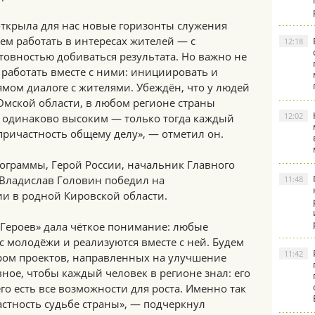
открыла для нас новые горизонты служения
ем работать в интересах жителей — с
12:18
товностью добиваться результата. Но важно не
а работать вместе с ними: инициировать и
мом диалоге с жителями. Убеждён, что у людей
Омской области, в любом регионе страны
12:02
 одинаково высоким — только тогда каждый
причастность общему делу», — отметил он.
ограммы, Герой России, начальник Главного
Владислав Головин победил на
11:48
и в родной Кировской области.
 Героев» дала чёткое понимание: любые
 молодёжи и реализуются вместе с ней. Будем
11:42
ром проектов, направленных на улучшение
вное, чтобы каждый человек в регионе знал: его
го есть все возможности для роста. Именно так
стность судьбе страны», — подчеркнул