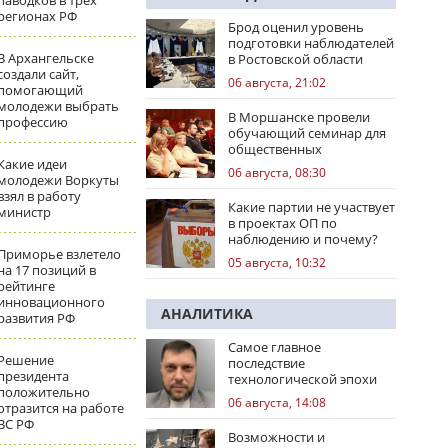
паводков в трех
регионах РФ
Брод оценил уровень
подготовки наблюдателей
В Архангельске
в Ростовской области
создали сайт,
06 августа, 21:02
помогающий
молодежи выбрать
В Моршанске провели
профессию
обучающий семинар для
общественных
Какие идеи
наблюдателей
06 августа, 08:30
молодежи Воркуты
взял в работу
Какие партии не участвует
министр
в проектах ОП по
наблюдению и почему?
Приморье взлетело
05 августа, 10:32
на 17 позиций в
рейтинге
инновационного
АНАЛИТИКА
развития РФ
Самое главное
Решение
последствие
президента
технологической эпохи
положительно
06 августа, 14:08
отразится на работе
ВС РФ
Возможности и