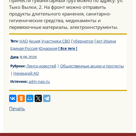
Принести гуманитарный груз можно по адресу: ул.
Тыко Вылки, 2. На фронт можно отправить
продукты длительного хранения, санитарно-
гигиенические средства, медикаменты и
перевязочные материалы, электроинструменты.
НАО
Акция
Участники СВО
Губернатор
Гехт Ирина
Теги:
Единая Россия
Юнармия
[ Все теги ]
8.06.2026
Дата:
Лента новостей
|
Общественные акции и протесты
Рубрики:
|
Ненецкий АО
adm-nao.ru
Источник:
Печать