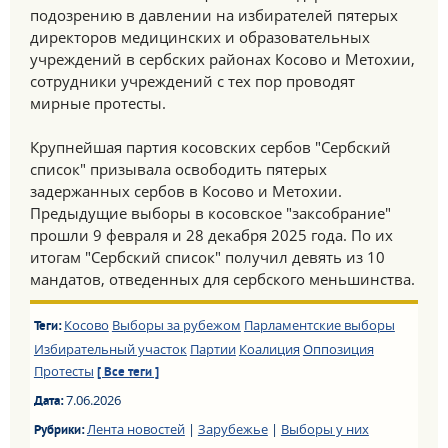
подозрению в давлении на избирателей пятерых
директоров медицинских и образовательных
учреждений в сербских районах Косово и Метохии,
сотрудники учреждений с тех пор проводят
мирные протесты.
Крупнейшая партия косовских сербов "Сербский
список" призывала освободить пятерых
задержанных сербов в Косово и Метохии.
Предыдущие выборы в косовское "заксобрание"
прошли 9 февраля и 28 декабря 2025 года. По их
итогам "Сербский список" получил девять из 10
мандатов, отведенных для сербского меньшинства.
Косово
Выборы за рубежом
Парламентские выборы
Теги:
Избирательный участок
Партии
Коалиция
Оппозиция
Протесты
[ Все теги ]
7.06.2026
Дата:
Лента новостей
|
Зарубежье
|
Выборы у них
Рубрики: