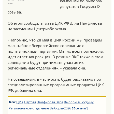
Фото с сайта:
кампании по выборам
er.ru
депутатов Госдумы IX
созыва.
Об этом сообщила глава ЦИК РФ Элла Памфилова
на заседании Центризбиркома.
«Напомню, что 28 мая в ЦИК России мы проведем
масштабное Всероссийское совещание с
политическими партиями. Мы их всех пригласили,
идет ответная реакция. В режиме ВКС также в этом
совещании будут принимать участие их
региональные отделения», – указала она.
На совещании, в частности, будет рассказано про
специализированные программные продукты ЦИК
РФ, добавила она.
ЦИК
Партии
Памфилова Элла
Выборы в Госдуму
Теги:
Региональное отделение
Выборы-2026
[ Все теги ]