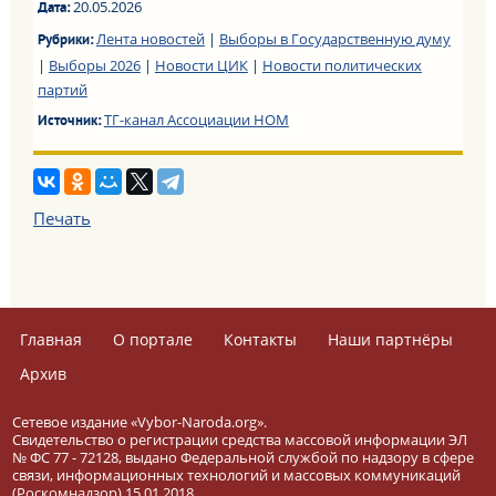
20.05.2026
Дата:
Лента новостей
|
Выборы в Государственную думу
Рубрики:
|
Выборы 2026
|
Новости ЦИК
|
Новости политических
партий
ТГ-канал Ассоциации НОМ
Источник:
Печать
Главная
О портале
Контакты
Наши партнёры
Архив
Сетевое издание «Vybor-Naroda.org».
Свидетельство о регистрации средства массовой информации ЭЛ
№ ФС 77 - 72128, выдано Федеральной службой по надзору в сфере
связи, информационных технологий и массовых коммуникаций
(Роскомнадзор) 15.01.2018.