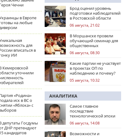
присвоено звание
Героя Чечни
Брод оценил уровень
подготовки наблюдателей
Украинцы в Европе
в Ростовской области
готовы на любые
06 августа, 21:02
диверсии
В Моршанске провели
Уникальная
обучающий семинар для
возможность для
общественных
России вписаться в
наблюдателей
06 августа, 08:30
гонку ИИ
Какие партии не участвует
В Кемеровской
в проектах ОП по
области уточнили
наблюдению и почему?
численность
05 августа, 10:32
избирателей
Партия «Родина»
АНАЛИТИКА
подала иск в ВС о
снятии «Яблока» с
Самое главное
выборов
последствие
технологической эпохи
В депутаты Госдумы
06 августа, 14:08
от ДНР претендуют
15 кандидатов
Возможности и