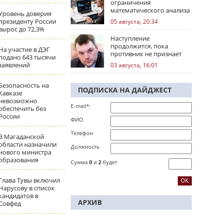
ограничения
математического анализа
Уровень доверия
избирательных кампаний
президенту России
05 августа, 20:34
вырос до 72,3%
Наступление
продолжится, пока
На участие в ДЭГ
противник не признает
подано 643 тысячи
стратегическое
заявлений
03 августа, 16:01
поражение
Безопасность на
ПОДПИСКА НА ДАЙДЖЕСТ
Кавказе
невозможно
E-mail*:
обеспечить без
России
ФИО
Телефон
В Магаданской
области назначили
Должность
нового министра
образования
Сумма
0
и
2
будет
Глава Тувы включил
Нарусову в список
кандидатов в
АРХИВ
Совфед