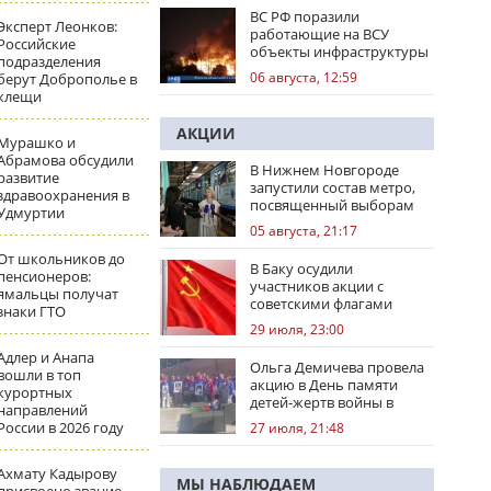
ВС РФ поразили
Эксперт Леонков:
работающие на ВСУ
Российские
объекты инфраструктуры
подразделения
и центры логистики
06 августа, 12:59
берут Доброполье в
клещи
АКЦИИ
Мурашко и
Абрамова обсудили
В Нижнем Новгороде
развитие
запустили состав метро,
здравоохранения в
посвященный выборам
Удмуртии
05 августа, 21:17
От школьников до
В Баку осудили
пенсионеров:
участников акции с
ямальцы получат
советскими флагами
знаки ГТО
29 июля, 23:00
Адлер и Анапа
Ольга Демичева провела
вошли в топ
акцию в День памяти
курортных
детей-жертв войны в
направлений
Донбассе
России в 2026 году
27 июля, 21:48
Ахмату Кадырову
МЫ НАБЛЮДАЕМ