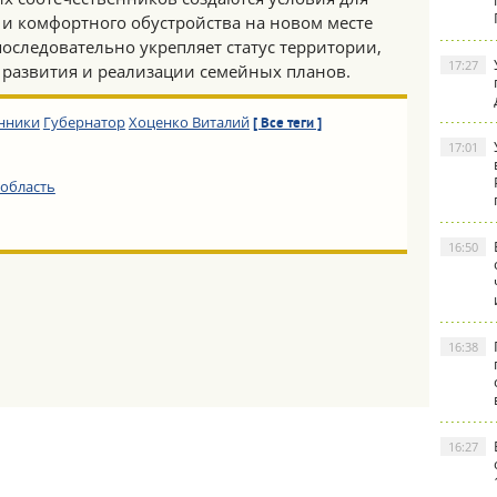
 и комфортного обустройства на новом месте
последовательно укрепляет статус территории,
17:27
 развития и реализации семейных планов.
нники
Губернатор
Хоценко Виталий
[ Все теги ]
17:01
область
16:50
16:38
16:27