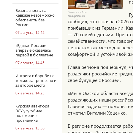
п
Безопасность на
Фото с сайта:
Г
Кавказе невозможно
omskportal.ru
обеспечить без
сообщил, что с начала 2026 г
России
прибывших из Германии, Каз
07 августа, 15:42
— 70 семей с детьми. При эт
семейственности, что говор
«Единая Россия»
не только как место для пере
впервые оказалась
комфортной и устойчивой ж
первой в бюллетене
07 августа, 14:45
Глава региона подчеркнул, ч
разделяют российские тради
Интрига в борьбе не
своё будущее с Россией.
только за третье, но и
за второе место
«Мы в Омской области всегда
07 августа, 14:23
разделяющих наши российск
Курская авантюра
Главная задача — помочь тем,
ВСУ усугубила
отметил Виталий Хоценко.
положение
противника
В регионе продолжается рабо
07 августа, 13:56
программы. Для прибывающих