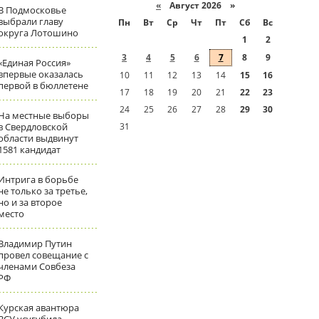
«
Август 2026 »
В Подмосковье
выбрали главу
Пн
Вт
Ср
Чт
Пт
Сб
Вс
округа Лотошино
1
2
3
4
5
6
7
8
9
«Единая Россия»
впервые оказалась
10
11
12
13
14
15
16
первой в бюллетене
17
18
19
20
21
22
23
24
25
26
27
28
29
30
На местные выборы
в Свердловской
31
области выдвинут
1581 кандидат
Интрига в борьбе
не только за третье,
но и за второе
место
Владимир Путин
провел совещание с
членами Совбеза
РФ
Курская авантюра