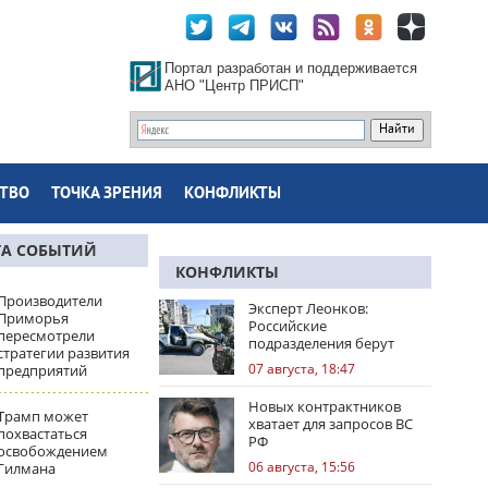
Портал разработан и поддерживается
АНО "Центр ПРИСП"
ТВО
ТОЧКА ЗРЕНИЯ
КОНФЛИКТЫ
ТА СОБЫТИЙ
КОНФЛИКТЫ
Производители
Эксперт Леонков:
Приморья
Российские
пересмотрели
подразделения берут
стратегии развития
Доброполье в клещи
07 августа, 18:47
предприятий
Новых контрактников
Трамп может
хватает для запросов ВС
похвастаться
РФ
освобождением
06 августа, 15:56
Гилмана