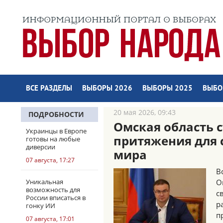
ВСЕ РАЗДЕЛЫ
ВЫБОРЫ 2026
ВЫБОРЫ 2025
ВЫБО
20 мая 2026, 09:43
ПОДРОБНОСТИ
Омская область 
Украинцы в Европе
притяжения для 
готовы на любые
диверсии
мира
07 августа, 17:27
В
Уникальная
О
возможность для
с
России вписаться в
р
гонку ИИ
п
07 августа, 17:01