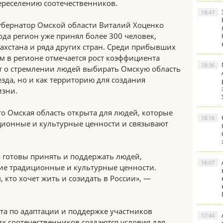
ереселению соотечественников.
18:47
убернатор Омской области Виталий Хоценко
ода регион уже принял более 300 человек,
ахстана и ряда других стран. Среди прибывших
ом в регионе отмечается рост коэффициента
18:36
ит о стремлении людей выбирать Омскую область
езда, но и как территорию для создания
изни.
то Омская область открыта для людей, которые
18:16
ционные и культурные ценности и связывают
 готовы принять и поддержать людей,
18:07
ие традиционные и культурные ценности.
 кто хочет жить и созидать в России», —
та по адаптации и поддержке участников
17:44
 соотечественников создаются условия для