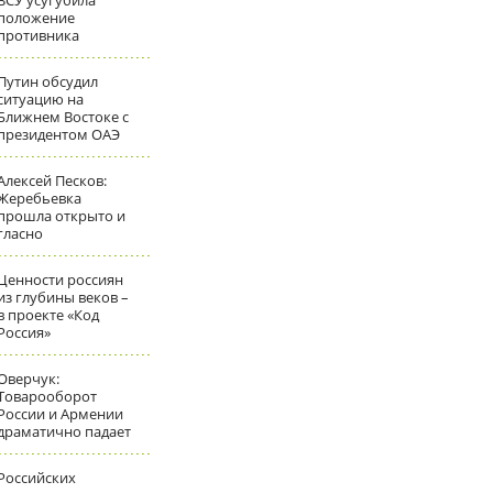
ВСУ усугубила
положение
противника
Путин обсудил
ситуацию на
Ближнем Востоке с
президентом ОАЭ
Алексей Песков:
Жеребьевка
прошла открыто и
гласно
Ценности россиян
из глубины веков –
в проекте «Код
Россия»
Оверчук:
Товарооборот
России и Армении
драматично падает
Российских