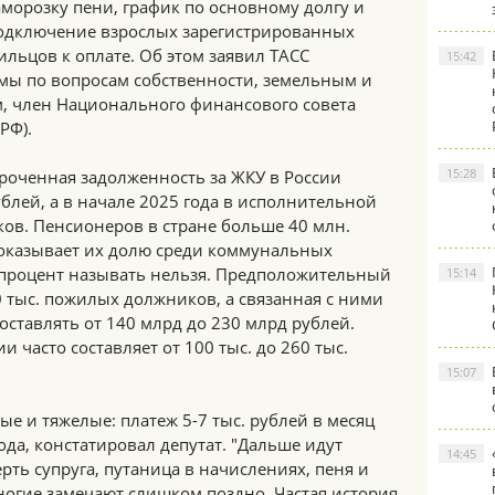
аморозку пени, график по основному долгу и
одключение взрослых зарегистрированных
ильцов к оплате. Об этом заявил ТАСС
15:42
умы по вопросам собственности, земельным и
 член Национального финансового совета
РФ).
15:28
роченная задолженность за ЖКУ в России
ублей, а в начале 2025 года в исполнительной
ов. Пенсионеров в стране больше 40 млн.
показывает их долю среди коммунальных
процент называть нельзя. Предположительный
15:14
00 тыс. пожилых должников, а связанная с ними
оставлять от 140 млрд до 230 млрд рублей.
и часто составляет от 100 тыс. до 260 тыс.
15:07
е и тяжелые: платеж 5-7 тыс. рублей в месяц
ода, констатировал депутат. "Дальше идут
14:45
рть супруга, путаница в начислениях, пеня и
ногие замечают слишком поздно. Частая история