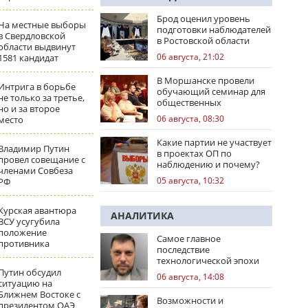
Брод оценил уровень
На местные выборы
подготовки наблюдателей
в Свердловской
в Ростовской области
области выдвинут
06 августа, 21:02
1581 кандидат
В Моршанске провели
Интрига в борьбе
обучающий семинар для
не только за третье,
общественных
но и за второе
наблюдателей
06 августа, 08:30
место
Какие партии не участвует
Владимир Путин
в проектах ОП по
провел совещание с
наблюдению и почему?
членами Совбеза
05 августа, 10:32
РФ
Курская авантюра
АНАЛИТИКА
ВСУ усугубила
положение
Самое главное
противника
последствие
технологической эпохи
Путин обсудил
06 августа, 14:08
ситуацию на
Ближнем Востоке с
Возможности и
президентом ОАЭ