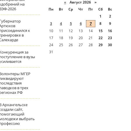
«
Август 2026 »
удобрений на
ВЭФ-2026
Пн
Вт
Ср
Чт
Пт
Сб
Вс
1
2
Губернатор
3
4
5
6
7
8
9
Артюхов
присоединился к
10
11
12
13
14
15
16
тренировке в
17
18
19
20
21
22
23
Салехарде
24
25
26
27
28
29
30
Конкуренция за
31
поступление в вузы
усиливается
Волонтеры МГЕР
ликвидируют
последствия
паводков в трех
регионах РФ
В Архангельске
создали сайт,
помогающий
молодежи выбрать
профессию