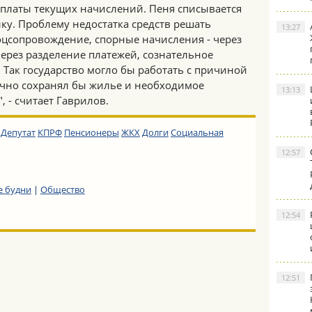
оплаты текущих начислений. Пеня списывается
ику. Проблему недостатка средств решать
13:27
соцсопровождение, спорные начисления - через
через разделение платежей, сознательное
. Так государство могло бы работать с причиной
точно сохранял бы жилье и необходимое
13:13
, - считает Гаврилов.
Депутат
КПРФ
Пенсионеры
ЖКХ
Долги
Социальная
12:57
е будни
|
Общество
12:54
12:51