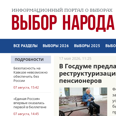
ВСЕ РАЗДЕЛЫ
ВЫБОРЫ 2026
ВЫБОРЫ 2025
ВЫБО
17 мая 2026, 11:25
ПОДРОБНОСТИ
В Госдуме предл
Безопасность на
реструктуризаци
Кавказе невозможно
обеспечить без
пенсионеров
России
07 августа, 15:42
Ф
з
«Единая Россия»
у
впервые оказалась
б
первой в бюллетене
п
07 августа, 14:45