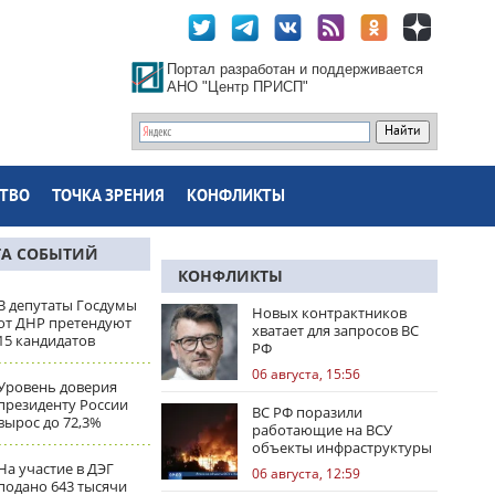
Портал разработан и поддерживается
АНО "Центр ПРИСП"
ТВО
ТОЧКА ЗРЕНИЯ
КОНФЛИКТЫ
ТА СОБЫТИЙ
КОНФЛИКТЫ
В депутаты Госдумы
Новых контрактников
от ДНР претендуют
хватает для запросов ВС
15 кандидатов
РФ
06 августа, 15:56
Уровень доверия
президенту России
ВС РФ поразили
вырос до 72,3%
работающие на ВСУ
объекты инфраструктуры
и центры логистики
На участие в ДЭГ
06 августа, 12:59
подано 643 тысячи