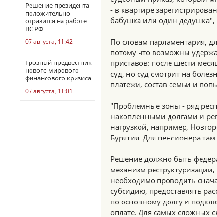
Решение президента
- в квартире зарегистрирова
положительно
бабушка или один дедушка", 
отразится на работе
ВС РФ
По словам парламентария, дл
07 августа, 11:42
потому что возможны удержан
Грозный предвестник
приставов: после шести меся
нового мирового
суд, но суд смотрит на боле
финансового кризиса
платежи, состав семьи и поп
07 августа, 11:01
"Проблемные зоны - ряд рес
накопленными долгами и ре
нагрузкой, например, Новгор
Бурятия. Для пенсионера там 
Решение должно быть феде
механизм реструктуризации, п
необходимо проводить снача
субсидию, предоставлять рас
по основному долгу и подкл
оплате. Для самых сложных с