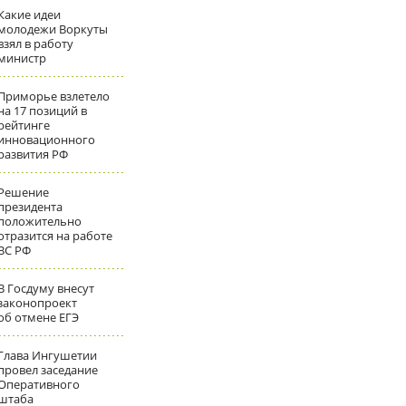
Какие идеи
молодежи Воркуты
взял в работу
министр
Приморье взлетело
на 17 позиций в
рейтинге
инновационного
развития РФ
Решение
президента
положительно
отразится на работе
ВС РФ
В Госдуму внесут
законопроект
об отмене ЕГЭ
Глава Ингушетии
провел заседание
Оперативного
штаба