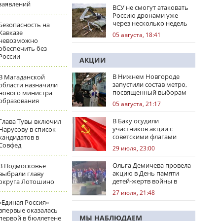
заявлений
ВСУ не смогут атаковать
Россию дронами уже
через несколько недель
Безопасность на
Кавказе
05 августа, 18:41
невозможно
обеспечить без
России
АКЦИИ
В Нижнем Новгороде
В Магаданской
запустили состав метро,
области назначили
посвященный выборам
нового министра
образования
05 августа, 21:17
В Баку осудили
Глава Тувы включил
участников акции с
Нарусову в список
советскими флагами
кандидатов в
Совфед
29 июля, 23:00
Ольга Демичева провела
В Подмосковье
акцию в День памяти
выбрали главу
детей-жертв войны в
округа Лотошино
Донбассе
27 июля, 21:48
«Единая Россия»
впервые оказалась
МЫ НАБЛЮДАЕМ
первой в бюллетене