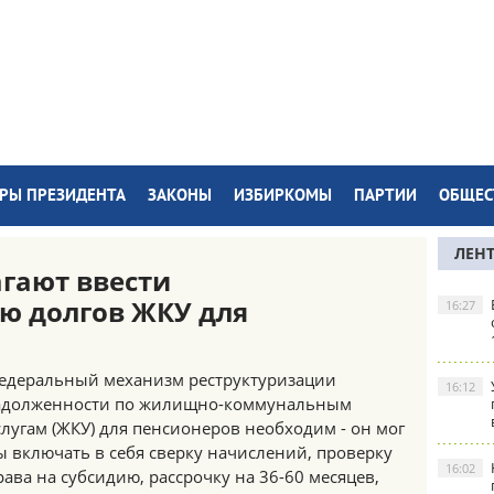
РЫ ПРЕЗИДЕНТА
ЗАКОНЫ
ИЗБИРКОМЫ
ПАРТИИ
ОБЩЕС
ЛЕН
агают ввести
ю долгов ЖКУ для
16:27
едеральный механизм реструктуризации
16:12
адолженности по жилищно-коммунальным
слугам (ЖКУ) для пенсионеров необходим - он мог
ы включать в себя сверку начислений, проверку
16:02
рава на субсидию, рассрочку на 36-60 месяцев,