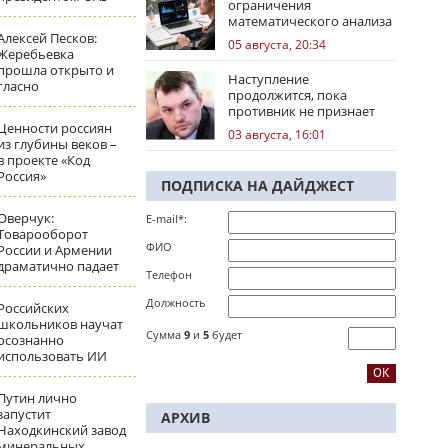
ограничения
математического анализа
избирательных кампаний
Алексей Песков:
05 августа, 20:34
Жеребьевка
прошла открыто и
Наступление
гласно
продолжится, пока
противник не признает
стратегическое
Ценности россиян
03 августа, 16:01
поражение
из глубины веков –
в проекте «Код
Россия»
ПОДПИСКА НА ДАЙДЖЕСТ
Оверчук:
E-mail*:
Товарооборот
ФИО
России и Армении
драматично падает
Телефон
Должность
Российских
школьников научат
Сумма
9
и
5
будет
осознанно
использовать ИИ
Путин лично
запустит
АРХИВ
Находкинский завод
минеральных