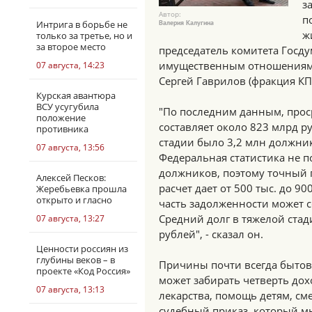
з
Автор:
п
Интрига в борьбе не
Валерия Калугина
ж
только за третье, но и
за второе место
председатель комитета Госд
имущественным отношениям,
07 августа, 14:23
Сергей Гаврилов (фракция КП
Курская авантюра
ВСУ усугубила
"По последним данным, прос
положение
составляет около 823 млрд р
противника
стадии было 3,2 млн должник
07 августа, 13:56
Федеральная статистика не 
должников, поэтому точный 
Алексей Песков:
расчет дает от 500 тыс. до 9
Жеребьевка прошла
открыто и гласно
часть задолженности может с
Средний долг в тяжелой стади
07 августа, 13:27
рублей", - сказал он.
Ценности россиян из
глубины веков – в
Причины почти всегда бытовы
проекте «Код Россия»
может забирать четверть дох
07 августа, 13:13
лекарства, помощь детям, сме
судебный приказ, который м