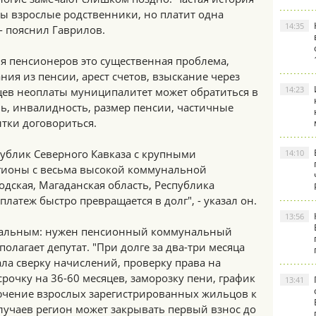
ны взрослые родственники, но платит одна
14:35
- пояснил Гаврилов.
я пенсионеров это существенная проблема,
ия из пенсии, арест счетов, взыскание через
14:23
цев неоплаты муниципалитет может обратиться в
знь, инвалидность, размер пенсии, частичные
ытки договориться.
публик Северного Кавказа с крупными
14:10
гионы с весьма высокой коммунальной
одская, Магаданская область, Республика
платеж быстро превращается в долг", - указал он.
13:56
ральным: нужен пенсионный коммунальный
олагает депутат. "При долге за два-три месяца
ла сверку начислений, проверку права на
срочку на 36-60 месяцев, заморозку пени, график
13:41
ючение взрослых зарегистрированных жильцов к
лучаев регион может закрывать первый взнос до