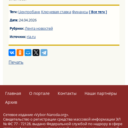
Центробанк
Ключевая ставка
Финансы
Теги:
[ Все теги ]
24.04.2026
Дата:
Лента новостей
Рубрики:
ria.ru
Источник:
Печать
Главная
О портале
Контакты
Наши партнёры
Архив
Сетевое издание «Vybor-Naroda.org».
Свидетельство о регистрации средства массовой информации ЭЛ
№ ФС 77 - 72128, выдано Федеральной службой по надзору в сфере