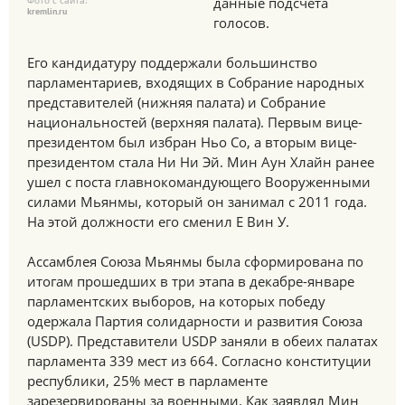
Фото с сайта:
данные подсчета
kremlin.ru
голосов.
Его кандидатуру поддержали большинство
парламентариев, входящих в Собрание народных
представителей (нижняя палата) и Собрание
национальностей (верхняя палата). Первым вице-
президентом был избран Ньо Со, а вторым вице-
президентом стала Ни Ни Эй. Мин Аун Хлайн ранее
ушел с поста главнокомандующего Вооруженными
силами Мьянмы, который он занимал с 2011 года.
На этой должности его сменил Е Вин У.
Ассамблея Союза Мьянмы была сформирована по
итогам прошедших в три этапа в декабре-январе
парламентских выборов, на которых победу
одержала Партия солидарности и развития Союза
(USDP). Представители USDP заняли в обеих палатах
парламента 339 мест из 664. Согласно конституции
республики, 25% мест в парламенте
зарезервированы за военными. Как заявлял Мин