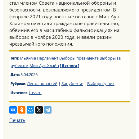
стал членом Совета национальной обороны и
безопасности, возглавляемого президентом. В
феврале 2021 году военные во главе с Мин Аун
Хлайном сместили гражданское правительство,
обвинив его в масштабных фальсификациях на
выборах в ноябре 2020 года, и ввели режим
чрезвычайного положения.
Мьянма
Парламент
Выборы президента
Выборы за
Теги:
рубежом
Мин Аун Хлайн
[ Все теги ]
3.04.2026
Дата:
Лента новостей
|
Зарубежье
|
Выборы у них
Рубрики:
tass.ru
Источник:
Печать