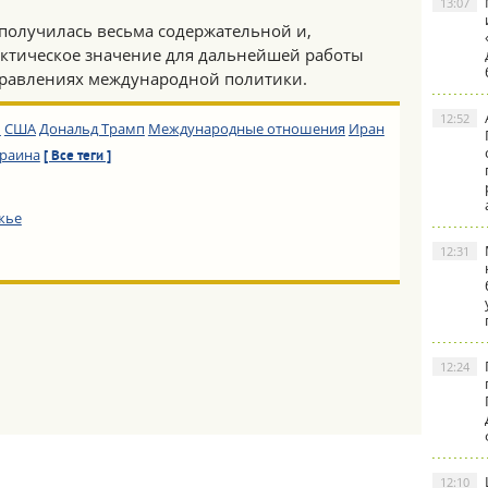
13:07
 получилась весьма содержательной и,
актическое значение для дальнейшей работы
правлениях международной политики.
12:52
ы
США
Дональд Трамп
Международные отношения
Иран
раина
[ Все теги ]
жье
12:31
12:24
12:10