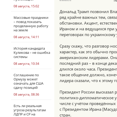
т
kremlin.ru
08 августа, 15:02
Дональд Трамп позвонил Вл
ряд крайне важных тем, свя
Массовые праздники
– повод показать
обстановки. Акцент, естестве
проделанную работу
Ираном и на ведущихся при 
на земле
переговорах по украинскому
08 августа, 14:11
Сразу скажу, что разговор н
История кандидата
характер, как это обычно пр
Куликова – не ошибка
системы
американским лидерами. Они
последний раз – в конце дека
08 августа, 10:34
длился около часа. Президен
такое общение должно, конеч
Соглашение по
Ормузу может
лидера сказали, что к этому г
означать для США
сдачу позиций
Президент России высказал 
08 августа, 08:36
политико-дипломатическое у
числе с учётом проведённых 
Есть ли реальная
с Президентом Ирана [Масуд
угроза результатам
ЛДПР и СР на
стран.