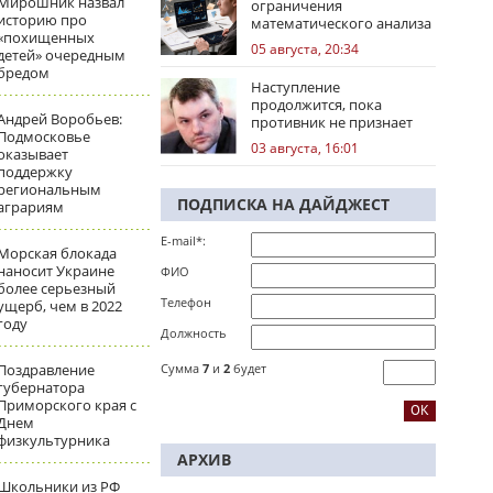
Мирошник назвал
ограничения
историю про
математического анализа
«похищенных
избирательных кампаний
05 августа, 20:34
детей» очередным
бредом
Наступление
продолжится, пока
Андрей Воробьев:
противник не признает
Подмосковье
стратегическое
03 августа, 16:01
оказывает
поражение
поддержку
региональным
ПОДПИСКА НА ДАЙДЖЕСТ
аграриям
E-mail*:
Морская блокада
наносит Украине
ФИО
более серьезный
Телефон
ущерб, чем в 2022
году
Должность
Поздравление
Сумма
7
и
2
будет
губернатора
Приморского края с
Днем
физкультурника
АРХИВ
Школьники из РФ