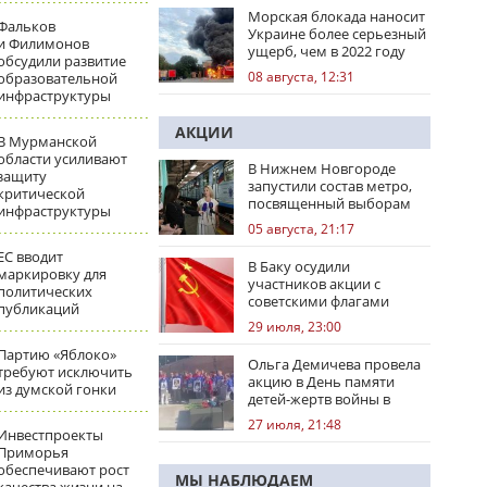
Морская блокада наносит
Фальков
Украине более серьезный
и Филимонов
ущерб, чем в 2022 году
обсудили развитие
08 августа, 12:31
образовательной
инфраструктуры
АКЦИИ
В Мурманской
области усиливают
В Нижнем Новгороде
защиту
запустили состав метро,
критической
посвященный выборам
инфраструктуры
05 августа, 21:17
ЕС вводит
В Баку осудили
маркировку для
участников акции с
политических
советскими флагами
публикаций
29 июля, 23:00
Партию «Яблоко»
Ольга Демичева провела
требуют исключить
акцию в День памяти
из думской гонки
детей-жертв войны в
Донбассе
27 июля, 21:48
Инвестпроекты
Приморья
обеспечивают рост
МЫ НАБЛЮДАЕМ