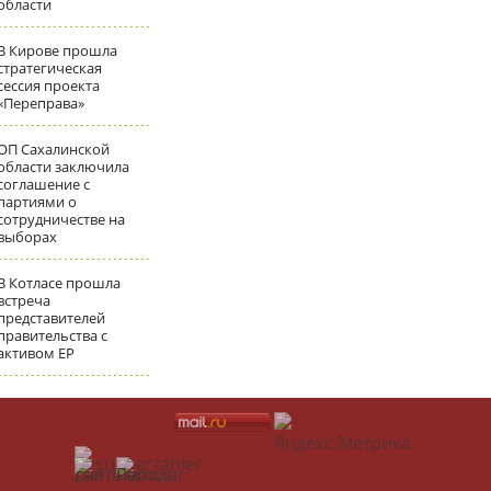
области
В Кирове прошла
стратегическая
сессия проекта
«Переправа»
ОП Сахалинской
области заключила
соглашение с
партиями о
сотрудничестве на
выборах
В Котласе прошла
встреча
представителей
правительства с
активом ЕР