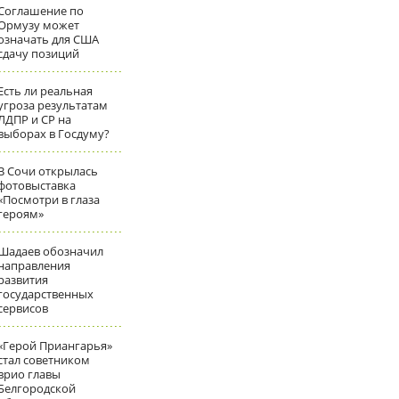
Соглашение по
Ормузу может
означать для США
сдачу позиций
Есть ли реальная
угроза результатам
ЛДПР и СР на
выборах в Госдуму?
В Сочи открылась
фотовыставка
«Посмотри в глаза
героям»
Шадаев обозначил
направления
развития
государственных
сервисов
«Герой Приангарья»
стал советником
врио главы
Белгородской