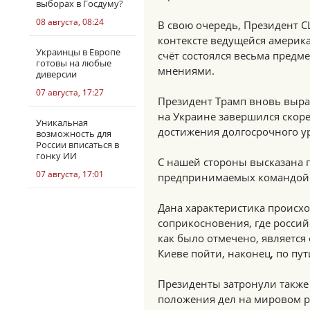
выборах в Госдуму?
08 августа, 08:24
В свою очередь, Президент 
контексте ведущейся америка
Украинцы в Европе
счёт состоялся весьма предм
готовы на любые
мнениями.
диверсии
07 августа, 17:27
Президент Трамп вновь выра
на Украине завершился скор
Уникальная
достижения долгосрочного у
возможность для
России вписаться в
гонку ИИ
С нашей стороны высказана 
07 августа, 17:01
предпринимаемых командой 
Дана характеристика происх
соприкосновения, где россий
как было отмечено, является
Киеве пойти, наконец, по пу
Президенты затронули также 
положения дел на мировом р