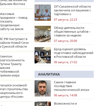
качества жизни на
Дальнем Востоке
ОП Сахалинской области
заключила соглашение с
Массовые
партиями о
праздники – повод
сотрудничестве на
07 августа, 22:23
показать
выборах
проделанную
Обзор деятельности
работу на земле
общественных штабов –
главное за неделю
ВС РФ Наступают в
07 августа, 20:06
районе Новой Сечи
в Сумской области
Брод оценил уровень
подготовки наблюдателей
Клинтон:
в Ростовской области
Благосклонность
06 августа, 21:02
Путина Трампу
важнее
Нобелевской
АНАЛИТИКА
премии мира
Самое главное
Начался основной
последствие
этап строительства
технологической эпохи
национального
06 августа, 14:08
центра «Россия»
Возможности и