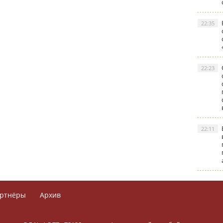
22:35
22:23
22:11
ртнёры
Архив