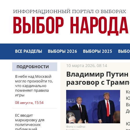
ВСЕ РАЗДЕЛЫ
ВЫБОРЫ 2026
ВЫБОРЫ 2025
ВЫБО
10 марта 2026, 08:14
ПОДРОБНОСТИ
Владимир Путин
В небе над Москвой
разговор с Трам
могло произойти то,
что кардинально
поменяет правила
К
игры
Ю
08 августа, 15:54
В
Д
ЕС вводит
маркировку для
Ю
политических
Фото с сайта:
публикаций