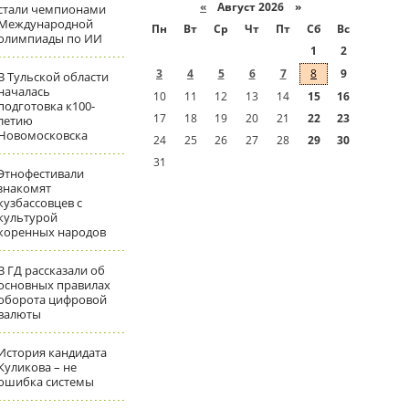
«
Август 2026 »
стали чемпионами
Международной
Пн
Вт
Ср
Чт
Пт
Сб
Вс
олимпиады по ИИ
1
2
3
4
5
6
7
8
9
В Тульской области
началась
10
11
12
13
14
15
16
подготовка к100-
17
18
19
20
21
22
23
летию
Новомосковска
24
25
26
27
28
29
30
31
Этнофестивали
знакомят
кузбассовцев с
культурой
коренных народов
В ГД рассказали об
основных правилах
оборота цифровой
валюты
История кандидата
Куликова – не
ошибка системы