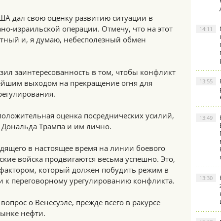
США дал свою оценку развитию ситуации в
но-израильской операции. Отмечу, что на этот
14:11
етный и, я думаю, небесполезный обмен
зил заинтересованность в том, чтобы конфликт
13:55
ейшим выходом на прекращение огня для
регулирования.
положительная оценка посреднических усилий,
13:49
Дональда Трампа и им лично.
одящего в настоящее время на линии боевого
ские войска продвигаются весьма успешно. Это,
 фактором, который должен побудить режим в
13:30
ти к переговорному урегулированию конфликта.
вопрос о Венесуэле, прежде всего в ракурсе
ынке нефти.