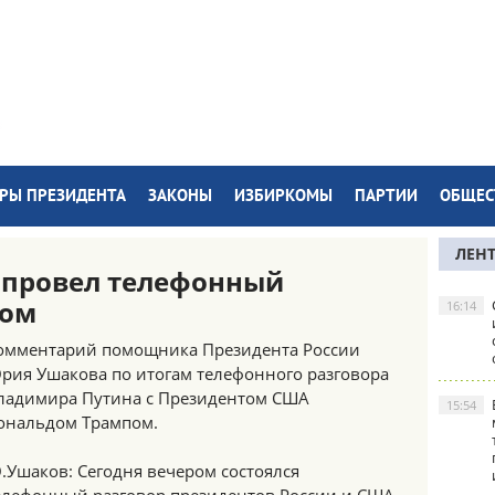
РЫ ПРЕЗИДЕНТА
ЗАКОНЫ
ИЗБИРКОМЫ
ПАРТИИ
ОБЩЕС
ЛЕН
 провел телефонный
пом
16:14
омментарий помощника Президента России
рия Ушакова по итогам телефонного разговора
ладимира Путина с Президентом США
15:54
ональдом Трампом.
.Ушаков: Сегодня вечером состоялся