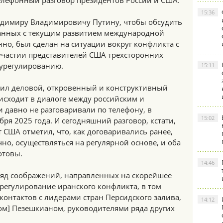
елефонный разговор президентов России и США.
15:36
адимиру Владимировичу Путину, чтобы обсудить
занных с текущим развитием международной
нно, был сделан на ситуации вокруг конфликта с
участии представителей США трехсторонних
 урегулированию.
15:11
осил деловой, откровенный и конструктивный
оисходит в диалоге между российским и
 давно не разговаривали по телефону, в
15:02
бря 2025 года. И сегодняшний разговор, кстати,
т США отметил, что, как договаривались ранее,
но, осуществляться на регулярной основе, и оба
отовы.
14:46
ряд соображений, направленных на скорейшее
регулирование иранского конфликта, в том
контактов с лидерами стран Персидского залива,
14:12
ом] Пезешкианом, руководителями ряда других