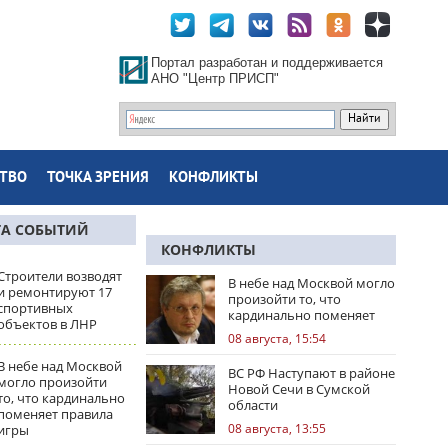
Портал разработан и поддерживается
АНО "Центр ПРИСП"
ТВО
ТОЧКА ЗРЕНИЯ
КОНФЛИКТЫ
ТА СОБЫТИЙ
КОНФЛИКТЫ
Строители возводят
В небе над Москвой могло
и ремонтируют 17
произойти то, что
спортивных
кардинально поменяет
объектов в ЛНР
правила игры
08 августа, 15:54
В небе над Москвой
ВС РФ Наступают в районе
могло произойти
Новой Сечи в Сумской
то, что кардинально
области
поменяет правила
08 августа, 13:55
игры