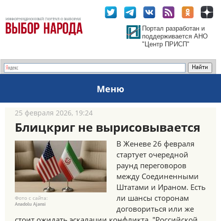
Портал разработан и
поддерживается АНО
"Центр ПРИСП"
Меню
25 февраля 2026, 19:24
Блицкриг не вырисовывается
В Женеве 26 февраля
стартует очередной
раунд переговоров
между Соединенными
Штатами и Ираном. Есть
ли шансы сторонам
Фото с сайта:
Anadolu Ajansi
договориться или же
стоит ожидать эскалации конфликта, "Российской