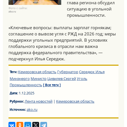
глава региона обсудил
Фото с сайта:
ситуацию в угольной
ako.ru
промышленности.
«Ключевые вопросы: выплаты зарплат горнякам;
соглашение о вывозе угля с РЖД на 2026 год; меры
поддержки угольных предприятий. В условиях
глобального кризиса в отрасли нам важна
поддержка федерального правительства», —
подчеркнул Илья Середюк.
Кемеровская область
Губернатор
Середюк Илья
Теги:
Минэнерго
Министр
Цивилев Сергей
Уголь
Промышленность
[ Все теги ]
1.12.2025
Дата:
Лента новостей
|
Кемеровская область
Рубрики:
ako.ru
Источник: