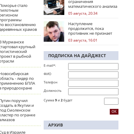
ограничения
Поморье стало
математического анализа
пилотным
избирательных кампаний
05 августа, 20:34
регионом
программы
Наступление
по восстановлению
продолжится, пока
деревянных храмов
противник не признает
стратегическое
03 августа, 16:01
В Мурманске
поражение
стартовал крупный
логистический
ПОДПИСКА НА ДАЙДЖЕСТ
проект в рыбной
отрасли
E-mail*:
Новосибирская
ФИО
область - лидер по
Телефон
применению БПЛА
в природоохране
Должность
Путин поручил
Сумма
9
и
2
будет
создать в Якутии и
под Смоленском
кластер по огранке
алмазов
АРХИВ
Суд в Израиле