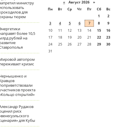
«
Август 2026 »
запретил министру
использовать
Пн
Вт
Ср
Чт
Пт
Сб
Вс
крокодилов для
1
2
охраны тюрем
3
4
5
6
7
8
9
Энергетики
10
11
12
13
14
15
16
направят более 10,5
17
18
19
20
21
22
23
млрд рублей на
развитие
24
25
26
27
28
29
30
Ставрополья
31
Мировой автопром
переживает кризис
Чернышенко и
Кравцов
поприветствовали
участников проекта
«Кольцо открытий»
Александр Рудаков
оценил риск
«венесуэльского
сценария» для Кубы