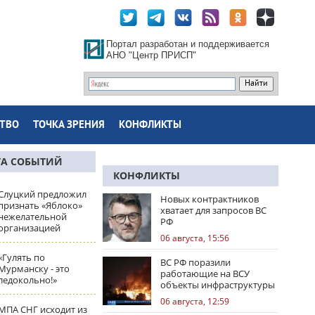
Портал разработан и поддерживается
АНО "Центр ПРИСП"
ТВО
ТОЧКА ЗРЕНИЯ
КОНФЛИКТЫ
ТА СОБЫТИЙ
КОНФЛИКТЫ
Слуцкий предложил
Новых контрактников
признать «Яблоко»
хватает для запросов ВС
нежелательной
РФ
организацией
06 августа, 15:56
«Гулять по
ВС РФ поразили
Мурманску - это
работающие на ВСУ
ледокольно!»
объекты инфраструктуры
и центры логистики
06 августа, 12:59
МПА СНГ исходит из