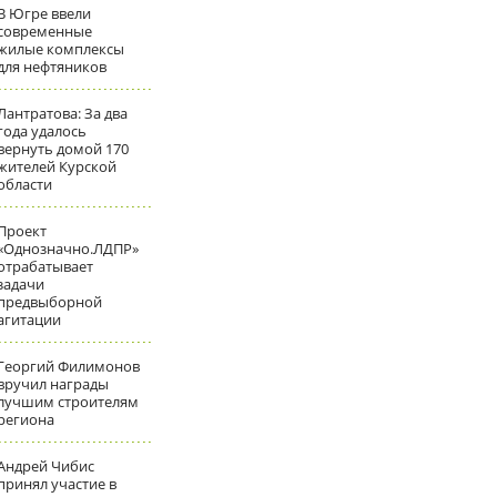
В Югре ввели
современные
жилые комплексы
для нефтяников
Лантратова: За два
года удалось
вернуть домой 170
жителей Курской
области
Проект
«Однозначно.ЛДПР»
отрабатывает
задачи
предвыборной
агитации
Георгий Филимонов
вручил награды
лучшим строителям
региона
Андрей Чибис
принял участие в