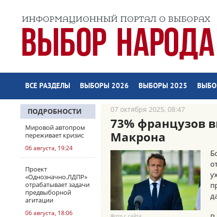
ВСЕ РАЗДЕЛЫ
ВЫБОРЫ 2026
ВЫБОРЫ 2025
ВЫБО
07 октября 2025, 08:47
ПОДРОБНОСТИ
73% французов в
Мировой автопром
Макрона
переживает кризис
06 августа, 19:24
Б
о
Проект
у
«Однозначно.ЛДПР»
отрабатывает задачи
п
предвыборной
д
агитации
06 августа, 18:06
Фото с сайта: