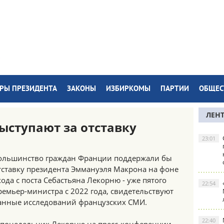
РЫ ПРЕЗИДЕНТА
ЗАКОНЫ
ИЗБИРКОМЫ
ПАРТИИ
ОБЩЕС
ЛЕН
ыступают за отставку
23:01
ольшинство граждан Франции поддержали бы
тставку президента Эммануэля Макрона на фоне
хода с поста Себастьяна Лекорню - уже пятого
22:54
ремьер-министра с 2022 года, свидетельствуют
анные исследований французских СМИ.
22:40