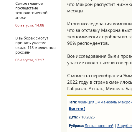
Самое главное
что Макрон распустит нижню
последствие
месяцы.
технологической
эпохи
Итоги исследования компании
06 августа, 14:08
что за отставку Макрона выс
экономических проблем из-з
В выборах смогут
принять участие
90% респондентов.
около 113 миллионов
россиян
Все исследования были пров
06 августа, 13:17
участие около тысячи совер
С момента переизбрания Эмм
2022 году в стране сменилось
Габриэль Атталь, Мишель Бар
Франция
Эмманюэль Макро
Теги:
Все теги ]
7.10.2025
Дата:
Лента новостей
|
Зарубе
Рубрики: