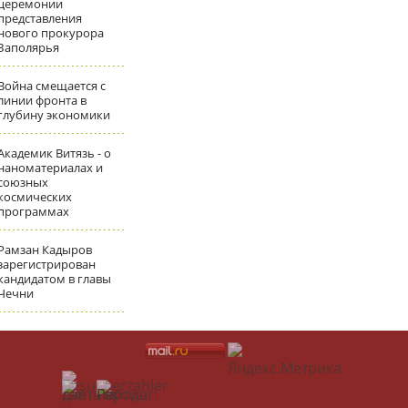
церемонии
представления
нового прокурора
Заполярья
Война смещается с
линии фронта в
глубину экономики
Академик Витязь - о
наноматериалах и
союзных
космических
программах
Рамзан Кадыров
зарегистрирован
кандидатом в главы
Чечни