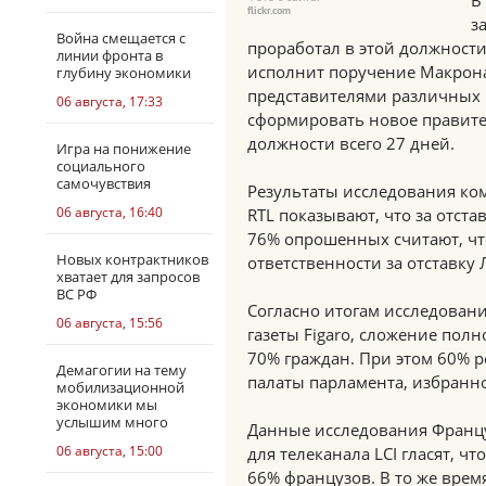
В
flickr.com
з
Война смещается с
проработал в этой должности
линии фронта в
исполнит поручение Макрона
глубину экономики
представителями различных 
06 августа, 17:33
сформировать новое правите
должности всего 27 дней.
Игра на понижение
социального
самочувствия
Результаты исследования комп
06 августа, 16:40
RTL показывают, что за отст
76% опрошенных считают, чт
Новых контрактников
ответственности за отставку
хватает для запросов
ВС РФ
Согласно итогам исследовани
06 августа, 15:56
газеты Figaro, сложение по
70% граждан. При этом 60% 
Демагогии на тему
палаты парламента, избранно
мобилизационной
экономики мы
услышим много
Данные исследования Францу
06 августа, 15:00
для телеканала LCI гласят, ч
66% французов. В то же вре