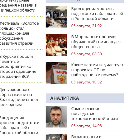
архитектурные
решения назвали в
Брод оценил уровень
Липецкой области
подготовки наблюдателей
в Ростовской области
Фестиваль «Золотое
06 августа, 21:02
кольцо» стал
площадкой для
В Моршанске провели
обсуждения
обучающий семинар для
развития отрасли
общественных
наблюдателей
06 августа, 08:30
В Курске прошли
памятные
Какие партии не участвует
мероприятия ко
в проектах ОП по
второй годовщине
наблюдению и почему?
вторжения ВСУ
05 августа, 10:32
День здорового
образа жизни на
АНАЛИТИКА
Вологодчине станет
ежегодным
Самое главное
последствие
Брод оценил
технологической эпохи
уровень подготовки
06 августа, 14:08
наблюдателей в
Ростовской области
Возможности и