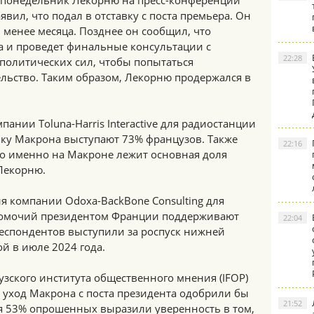
 понедельник Лекорню на пресс-конференции
аявил, что подал в отставку с поста премьера. Он
 менее месяца. Позднее он сообщил, что
 и проведет финальные консультации с
22:28
политических сил, чтобы попытаться
льство. Таким образом, Лекорню продержался в
ании Toluna-Harris Interactive для радиостанции
авку Макрона выступают 73% французов. Также
22:16
о именно на Макроне лежит основная доля
 Лекорню.
я компании Odoxa-BackBone Consulting для
лномочий президентом Франции поддерживают
22:04
респондентов выступили за роспуск нижней
й в июле 2024 года.
зского института общественного мнения (IFOP)
то уход Макрона с поста президента одобрили бы
21:52
мя 53% опрошенных выразили уверенность в том,