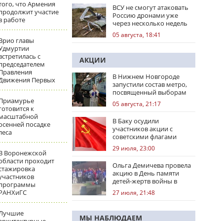
того, что Армения
ВСУ не смогут атаковать
продолжит участие
Россию дронами уже
в работе
через несколько недель
05 августа, 18:41
Врио главы
Удмуртии
встретилась с
АКЦИИ
председателем
Правления
В Нижнем Новгороде
Движения Первых
запустили состав метро,
посвященный выборам
Приамурье
05 августа, 21:17
готовится к
масштабной
В Баку осудили
осенней посадке
участников акции с
леса
советскими флагами
29 июля, 23:00
В Воронежской
области проходит
Ольга Демичева провела
стажировка
акцию в День памяти
участников
детей-жертв войны в
программы
Донбассе
РАНХиГС
27 июля, 21:48
Лучшие
МЫ НАБЛЮДАЕМ