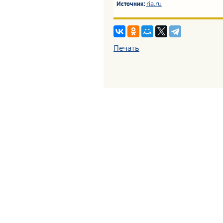
ria.ru
Источник:
Печать