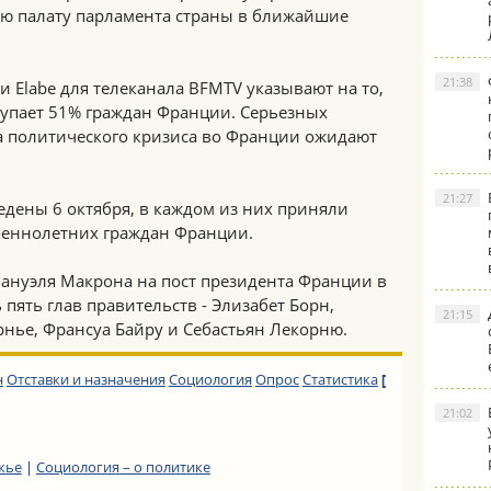
ю палату парламента страны в ближайшие
21:38
 Elabe для телеканала BFMTV указывают на то,
тупает 51% граждан Франции. Серьезных
а политического кризиса во Франции ожидают
21:27
едены 6 октября, в каждом из них приняли
шеннолетних граждан Франции.
ануэля Макрона на пост президента Франции в
 пять глав правительств - Элизабет Борн,
21:15
нье, Франсуа Байру и Себастьян Лекорню.
н
Отставки и назначения
Социология
Опрос
Статистика
[
21:02
жье
|
Социология – о политике