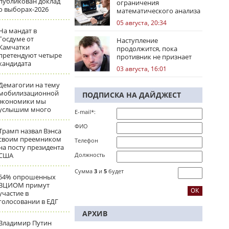
публикован доклад
ограничения
о выборах-2026
математического анализа
избирательных кампаний
05 августа, 20:34
На мандат в
Госдуме от
Наступление
Камчатки
продолжится, пока
претендуют четыре
противник не признает
кандидата
стратегическое
03 августа, 16:01
поражение
Демагогии на тему
мобилизационной
ПОДПИСКА НА ДАЙДЖЕСТ
экономики мы
услышим много
E-mail*:
ФИО
Трамп назвал Вэнса
своим преемником
Телефон
на посту президента
США
Должность
Сумма
3
и
5
будет
54% опрошенных
ВЦИОМ примут
участие в
голосовании в ЕДГ
АРХИВ
Владимир Путин