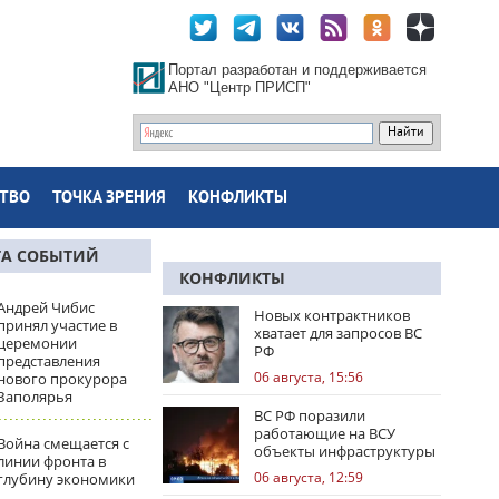
Портал разработан и поддерживается
АНО "Центр ПРИСП"
ТВО
ТОЧКА ЗРЕНИЯ
КОНФЛИКТЫ
ТА СОБЫТИЙ
КОНФЛИКТЫ
Андрей Чибис
Новых контрактников
принял участие в
хватает для запросов ВС
церемонии
РФ
представления
06 августа, 15:56
нового прокурора
Заполярья
ВС РФ поразили
работающие на ВСУ
Война смещается с
объекты инфраструктуры
линии фронта в
и центры логистики
06 августа, 12:59
глубину экономики