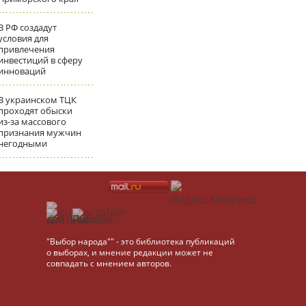
В РФ создадут
условия для
привлечения
инвестиций в сферу
инноваций
В украинском ТЦК
проходят обыски
из-за массового
признания мужчин
негодными
"Выбор народа"" - это библиотека публикаций
о выборах, и мнение редакции может не
совпадать с мнением авторов.