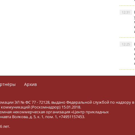
12:31
12:25
ртнёры
Архив
рмации ЭЛ № ФС 77 - 72128, выдано Федеральной службой по надзору в
коммуникаций (Роскомнадзор) 15.01.2018.
тономная некоммерческая организация «Центр прикладных
вта Волкова, д. 5, к. 1, пом. 1, +74951157453.
 лет.