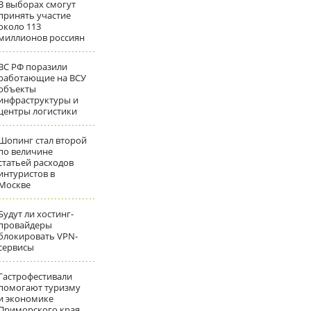
В выборах смогут
принять участие
около 113
миллионов россиян
ВС РФ поразили
работающие на ВСУ
объекты
инфраструктуры и
центры логистики
Шопинг стал второй
по величине
статьей расходов
интуристов в
Москве
Будут ли хостинг-
провайдеры
блокировать VPN-
сервисы
Гастрофестивали
помогают туризму
и экономике
Приморского края