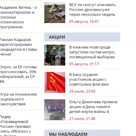
ВСУ не смогут атаковать
Академик Витязь - о
Россию дронами уже
наноматериалах и
через несколько недель
союзных
05 августа, 18:41
космических
программах
АКЦИИ
Рамзан Кадыров
зарегистрирован
В Нижнем Новгороде
кандидатом в главы
запустили состав метро,
Чечни
посвященный выборам
05 августа, 21:17
Опрос: за ЕР готовы
проголосовать 35%
В Баку осудили
избирателей, за СР -
участников акции с
4%
советскими флагами
29 июля, 23:00
Игра на понижение
социального
Ольга Демичева провела
самочувствия
акцию в День памяти
детей-жертв войны в
Донбассе
Лидер
27 июля, 21:48
«Справедливой
России» призвал
снять «Яблоко» с
МЫ НАБЛЮДАЕМ