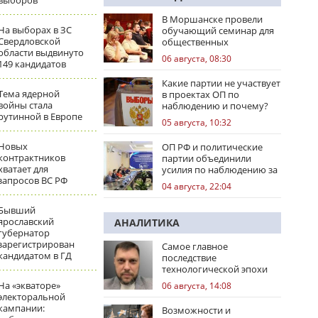
выборов
В Моршанске провели
На выборах в ЗС
обучающий семинар для
Свердловской
общественных
области выдвинуто
наблюдателей
06 августа, 08:30
149 кандидатов
Какие партии не участвует
Тема ядерной
в проектах ОП по
войны стала
наблюдению и почему?
рутинной в Европе
05 августа, 10:32
Новых
ОП РФ и политические
контрактников
партии объединили
хватает для
усилия по наблюдению за
запросов ВС РФ
выборами
04 августа, 22:04
Бывший
ярославский
АНАЛИТИКА
губернатор
зарегистрирован
Самое главное
кандидатом в ГД
последствие
технологической эпохи
На «экваторе»
06 августа, 14:08
электоральной
кампании:
Возможности и