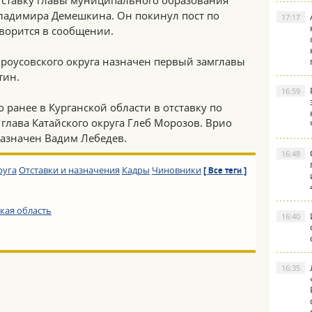
тставку главы муниципального образования
ладимира Демешкина. Он покинул пост по
17:17
оворится в сообщении.
кроусовского округа назначен первый замглавы
тин.
16:59
 ранее в Курганской области в отставку по
лава Катайского округа Глеб Морозов. Врио
азначен Вадим Лебедев.
16:48
руга
Отставки и назначения
Кадры
Чиновники
[ Все теги ]
кая область
16:40
16:35