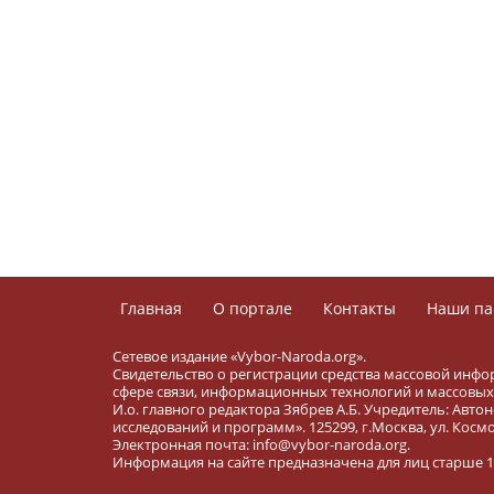
Главная
О портале
Контакты
Наши па
Сетевое издание «Vybor-Naroda.org».
Свидетельство о регистрации средства массовой инфо
сфере связи, информационных технологий и массовых 
И.о. главного редактора Зябрев А.Б. Учредитель: Ав
исследований и программ». 125299, г.Москва, ул. Космона
Электронная почта: info@vybor-naroda.org.
Информация на сайте предназначена для лиц старше 16