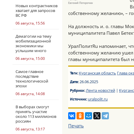
о
Евгений Поторочин
Новых контрактников
В
хватает для запросов
собственному желанию», – г
ВС РФ
06 августа, 15:56
На должность и. о. главы Мо
муниципалитета Павел Бетех
Демагогии на тему
мобилизационной
экономики мы
УралПолитRu напоминает, что
услышим много
собственному желанию ушел г
06 августа, 15:00
главы муниципалитета был н
Самое главное
Курганская область
Глава ок
Теги:
последствие
технологической
26.06.2025
Дата:
эпохи
Лента новостей
|
Курганс
Рубрики:
06 августа, 14:08
uralpolit.ru
Источник:
В выборах смогут
принять участие
около 113 миллионов
россиян
Печать
06 августа, 13:17