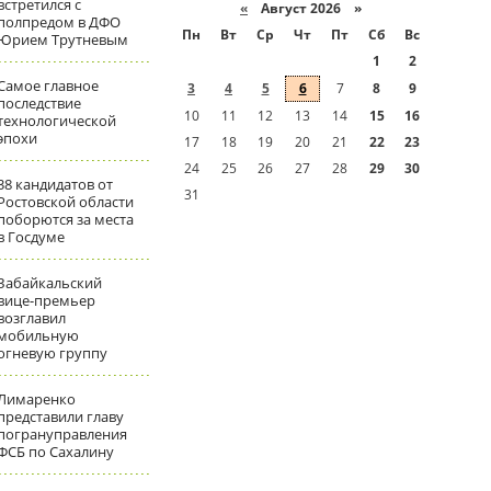
встретился с
«
Август 2026 »
полпредом в ДФО
Пн
Вт
Ср
Чт
Пт
Сб
Вс
Юрием Трутневым
1
2
Самое главное
3
4
5
6
7
8
9
последствие
10
11
12
13
14
15
16
технологической
эпохи
17
18
19
20
21
22
23
24
25
26
27
28
29
30
38 кандидатов от
31
Ростовской области
поборются за места
в Госдуме
Забайкальский
вице-премьер
возглавил
мобильную
огневую группу
Лимаренко
представили главу
погрануправления
ФСБ по Сахалину