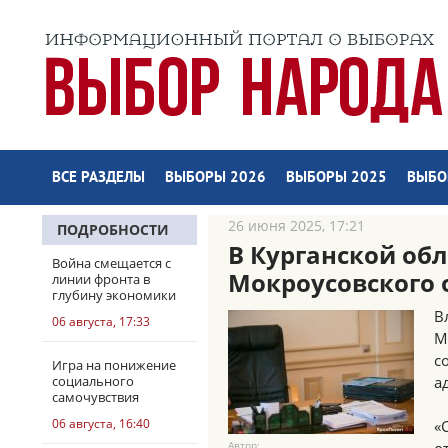
ВСЕ РАЗДЕЛЫ
ВЫБОРЫ 2026
ВЫБОРЫ 2025
ВЫБО
26 июня 2025, 17:21
ПОДРОБНОСТИ
В Курганской обл
Война смещается с
Мокроусовского 
линии фронта в
глубину экономики
В
06 августа, 17:33
М
с
Игра на понижение
социального
а
самочувствия
06 августа, 16:40
«
Автор: