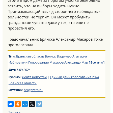
своим видом даже за порогом участка безмолвно
заявить, что на выборы ходить нужно.
Принизывающий взгляд стороннего наблюдателя
вольностей не терпит. Он может пробудить
гражданское чувство даже у тех, кто еще не
прорастил его.
Градоначальник Брянска Александр Макаров тоже
проголосовал.
Брянская область
Брянск
Вице-мэр
Агитация
Теги:
Избиратели
Голосование
Макаров Александр
Мэр
[ Все теги ]
6.09.2024
Дата:
Лента новостей
|
Единый день голосования 2024
|
Рубрики:
Брянская область
bragazeta.ru
Источник:
Печать