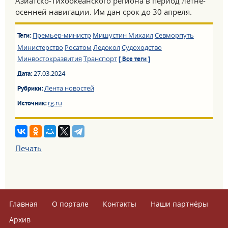
Азиатско-Тихоокеанского региона в период летне-
осенней навигации. Им дан срок до 30 апреля.
Премьер-министр
Мишустин Михаил
Севморпуть
Теги:
Министерство
Росатом
Ледокол
Судоходство
Минвостокразвития
Транспорт
[ Все теги ]
27.03.2024
Дата:
Лента новостей
Рубрики:
rg.ru
Источник:
Печать
Главная
О портале
Контакты
Наши партнёры
Архив