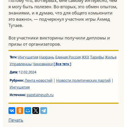
Потому что, во-первых, мне самому интересно, чем
я могу быть полезен. Во-вторых, это обмен опытом,
знаниями, и я думаю, что для общего комьюнити
это важно», — подчеркнул участник игры Ахмед
Тутаев.
Все участники викторины получили дипломы и
призы от организаторов.
Ингушетия
Назрань
Единая Россия
ЖКХ
Тарифы
Жилье
Теги:
Управленцы
Чиновники
[ Все теги ]
12.02.2024
Дата:
Лента новостей
|
Новости политических партий
|
Рубрики:
Ингушетия
gazetaingush.ru
Источник:
Печать